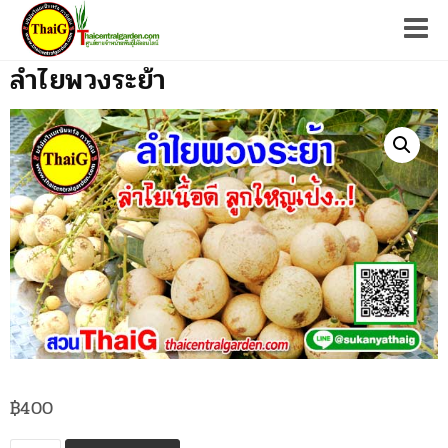
Tog
ลำไยพวงระย้า
฿
400