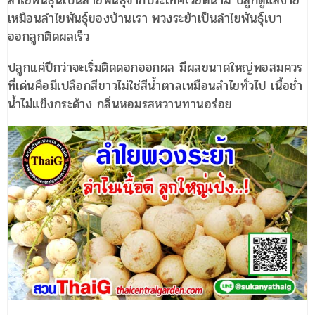
เหมือนลำไยพันธุ์ของบ้านเรา พวงระย้าเป็นลำไยพันธุ์เบา
ออกลูกติดผลเร็ว
ปลูกแค่ปีกว่าจะเริ่มติดดอกออกผล มีผลขนาดใหญ่พอสมควร
ที่เด่นคือมีเปลือกสีขาวไม่ใช่สีน้ำตาลเหมือนลำไยทั่วไป เนื้อช่ำ
น้ำไม่แข็งกระด้าง กลิ่นหอมรสหวานทานอร่อย