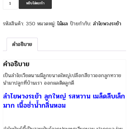
จำนวน
หยิบใส่ตะกร้า
ลำไย
พวง
รหัสสินค้า:
350
หมวดหมู่:
ไม้ผล
ป้ายกำกับ:
ลำไยพวงระย้า
ระย้า
ชิ้น
คำอธิบาย
คำอธิบาย
เป็นลำไยเวียดนามมีลูกขนาดใหญ่เปลือกสีขาวออกลูกทวาย
นำมาปลูกที่บ้านเรา ออกผลติดลูกดี
ลำไยพวงระย้า ลูกใหญ่ รสหวาน เมล็ดลีบเล็ก
มาก เนื้อช่ำน้ำกลิ่นหอม
ลำไยพันธุ์นี้เป็นสายพันธุ์จากประเทศเวียดนาม ปลูกดูแลง่าย