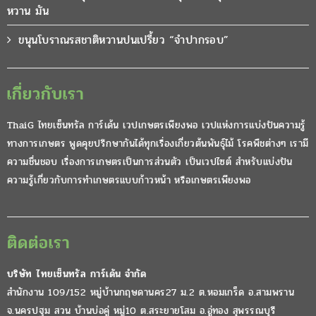
หวาน มัน
ขนุนโบราณรสชาติหวานปนเปรี้ยว “จำปากรอบ”
เกี่ยวกับเรา
ThaiG ไทยเซ็นทรัล การ์เด้น เวปเกษตรเพียงพอ เวปแห่งการแบ่งปันความรู้
ทางการเกษตร พูดคุยปรึกษากันได้ทุกเรื่องเกี่ยวต้นพันธุ์ไม้ โรคพืชต่างๆ เรามี
ความชื่นชอบ เรื่องการเกษตรเป็นการส่วนตัว เป็นเวปไซต์ สำหรับแบ่งปัน
ความรู้เกี่ยวกับการทำเกษตรแบบก้าวหน้า หรือเกษตรเพียงพอ
ติดต่อเรา
บริษัท ไทยเซ็นทรัล การ์เด้น จำกัด
สำนักงาน 109/152 หมู่บ้านกฤษดานคร27 ม.2 ต.หอมเกร็ด อ.สามพราน
จ.นครปฐม สวน บ้านบ่อคู่ หมู่10 ต.สระยายโสม อ.อู่ทอง สุพรรณบุรี