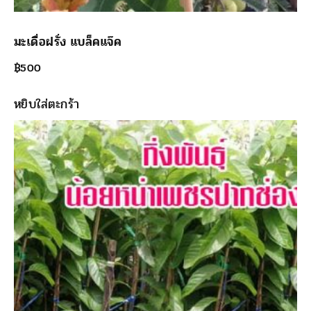
มะเดื่อฝรั่ง แบล็คแจ๊ค
฿
500
หยิบใส่ตะกร้า