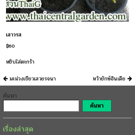
เสาวรส
฿
60
หยิบใส่ตะกร้า
นำทาง
มะม่วงเขียวเสวยรจนา
หว้ายักษ์อินเดีย
ค้นหา
ค้นหา
เรื่องล่าสุด