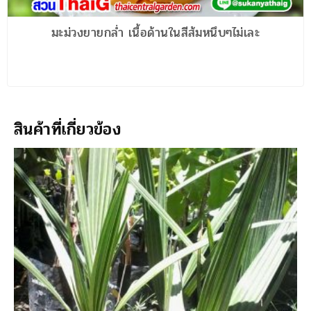
มะม่วงยายกล่ำ เนื้อด้านในสีส้มหนึบๆไม่เละ
สินค้าที่เกี่ยวข้อง