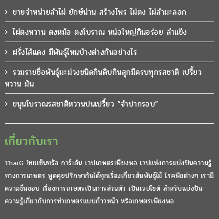
ขายจำหน่ายลำไผ่ ยักษ์น่าน สร้างไพร ไผ่ตง ไผ่ลำมะลอก
ไผ่ตงหวาน ตงหม้อ ตงโบราณ หน่อใหญ่กินอร่อย ลำแข็ง
ฝรั่งไส้แดง มีพันธุ์ไหนบ้างต่างกันอย่างไร
รวมรายชื่อพันธุ์มะม่วงชนิดกินดิบกินสุกมีครบทุกรสชาติ เปรี้ยว
หวาน มัน
ขนุนโบราณรสชาติหวานปนเปรี้ยว “จำปากรอบ”
เกี่ยวกับเรา
ThaiG ไทยเซ็นทรัล การ์เด้น เวปเกษตรเพียงพอ เวปแห่งการแบ่งปันความรู้
ทางการเกษตร พูดคุยปรึกษากันได้ทุกเรื่องเกี่ยวต้นพันธุ์ไม้ โรคพืชต่างๆ เรามี
ความชื่นชอบ เรื่องการเกษตรเป็นการส่วนตัว เป็นเวปไซต์ สำหรับแบ่งปัน
ความรู้เกี่ยวกับการทำเกษตรแบบก้าวหน้า หรือเกษตรเพียงพอ