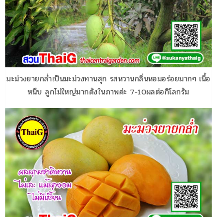
มะม่วงยายกล่ำเป็นมะม่วงทานสุก รสหวานกลิ่นหอมอร่อยมากๆ เนื้อ
หนึบ ลูกไม่ใหญ่มากดังในภาพค่ะ 7-10ผลต่อกิโลกรัม