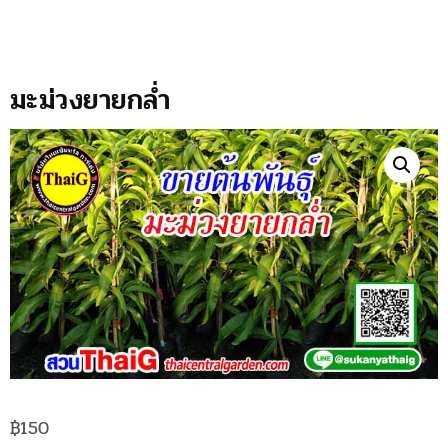
มะม่วงยายกล่ำ
฿
150