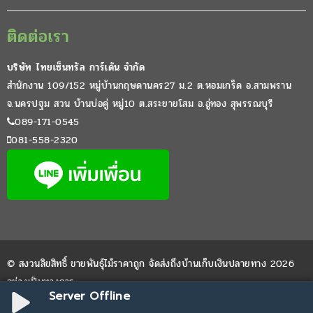
ติดต่อเรา
บริษัท ไทยเซ็นทรัล การ์เด้น จำกัด
สำนักงาน 109/152 หมู่บ้านกฤษดานคร27 ม.2 ต.หอมเกร็ด อ.สามพราน
จ.นครปฐม สวน บ้านบ่อคู่ หมู่10 ต.สระยายโสม อ.อู่ทอง สุพรรณบุรี
089-171-0545
081-558-2320
© สงวนลิขสิทธิ์ ขายพันธุ์ไม้ราคาถูก จัดส่งถึงบ้านเก็บเงินปลายทาง 2026
อย่างเป็นทางการ
Server Offline
Website by
WPDevThai