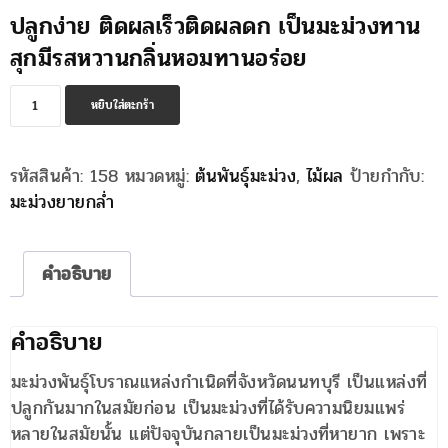
ปลูกง่าย ติดผลเร็วติดผลดก เป็นมะม่วงทาน
สุกมีรสหวานกลิ่นหอมทานอร่อย
จำนวน
หยิบใส่ตะกร้า
มะม่วง
ยาย
รหัสสินค้า:
158
หมวดหมู่:
ต้นพันธุ์มะม่วง
,
ไม้ผล
ป้ายกำกับ:
กล่ำ
มะม่วงยายกล่ำ
ชิ้น
คำอธิบาย
คำอธิบาย
มะม่วงพันธุ์โบราณแหล่งกำเนิดที่จังหวัดนนทบุรี เป็นแหล่งที่
ปลูกกันมากในสมัยก่อน เป็นมะม่วงที่ได้รับความนิยมแพร่
หลายในสมัยนั้น แต่ปัจจุบันกลายเป็นมะม่วงที่หายาก เพราะ