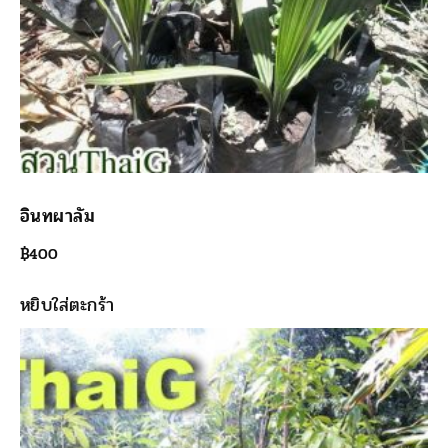
อินทผาลัม
฿
400
หยิบใส่ตะกร้า