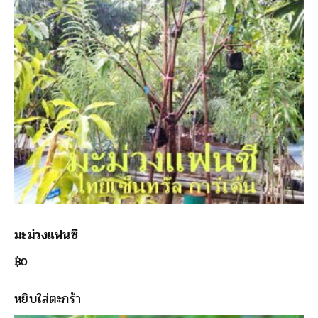
มะม่วงแฟนซี
฿
0
หยิบใส่ตะกร้า