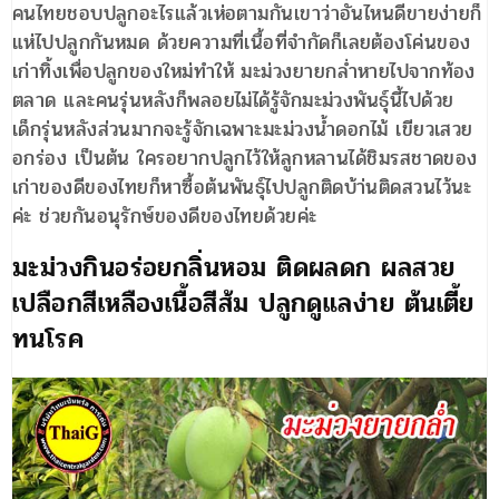
คนไทยชอบปลูกอะไรแล้วเห่อตามกันเขาว่าอันไหนดีขายง่ายก็
แห่ไปปลูกกันหมด ด้วยความที่เนื้อที่จำกัดก็เลยต้องโค่นของ
เก่าทิ้งเพื่อปลูกของใหม่ทำให้ มะม่วงยายกล่ำหายไปจากท้อง
ตลาด และคนรุ่นหลังก็พลอยไม่ได้รู้จักมะม่วงพันธุ์นี้ไปด้วย
เด็กรุ่นหลังส่วนมากจะรู้จักเฉพาะมะม่วงน้ำดอกไม้ เขียวเสวย
อกร่อง เป็นต้น ใครอยากปลูกไว้ให้ลูกหลานได้ชิมรสชาดของ
เก่าของดีของไทยก็หาซื้อต้นพันธุ์ไปปลูกติดบ้า่นติดสวนไว้นะ
ค่ะ ช่วยกันอนุรักษ์ของดีของไทยด้วยค่ะ
มะม่วงกินอร่อยกลิ่นหอม ติดผลดก ผลสวย
เปลือกสีเหลืองเนื้อสีส้ม ปลูกดูแลง่าย ต้นเตี้ย
ทนโรค