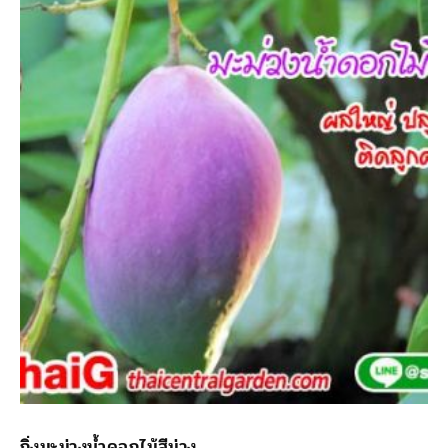
กิ่งมะม่วงน้ำดอกไม้สีม่วง