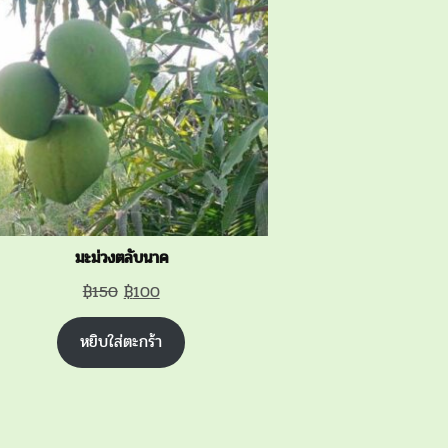
SALE
มะม่วงตลับนาค
Original
Current
฿
150
฿
100
price
price
หยิบใส่ตะกร้า
was:
is:
฿150.
฿100.