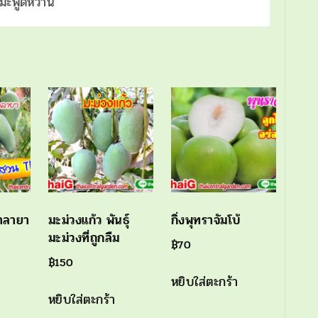
มะพูดหวาน
ศาลายา
มะม่วงแก้ว พันธุ์
กิ่งพุทราจัมโบ้
มะม่วงที่ถูกลืม
฿
70
฿
150
หยิบใส่ตะกร้า
หยิบใส่ตะกร้า