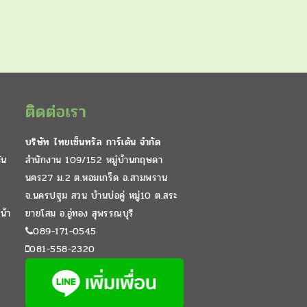
ติดต่อเรา
บริษัท ไทยเซ็นทรัล การ์เด้น จำกัด
ัน
สำนักงาน 109/152 หมู่บ้านกฤษดา
นคร27 ม.2 ต.หอมเกร็ด อ.สามพราน
จ.นครปฐม สวน บ้านบ่อคู่ หมู่10 ต.สระ
น้า
ยายโสม อ.อู่ทอง สุพรรณบุรี
089-171-0545
081-558-2320