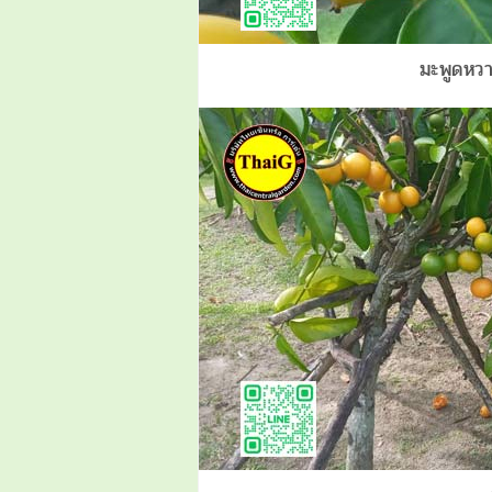
มะพูดหว