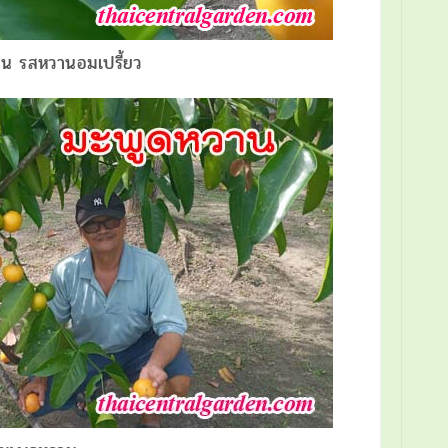
าน รสหวานอมเปรี้ยว