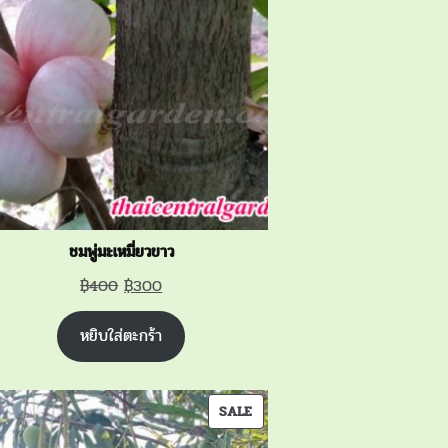
SALE
ชมพู่มะเหมี่ยวขาว
Original
Current
฿
400
฿
300
price
price
หยิบใส่ตะกร้า
was:
is:
฿400.
฿300.
PRODUCT
SALE
ON