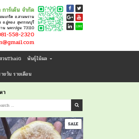
 การ์เด้น จำกัด
หอมเกร็ด อ.สามพราน
อ.อู่ทอง สุพรรณบุรี
LINE
ราน นครปฐม 73110
81-558-2320
en@gmail.com
่สวนThaiG
พันธุ์ไม้ผล
ารายวัน รายเดือน
นหา
PRODUCT
SALE
ON