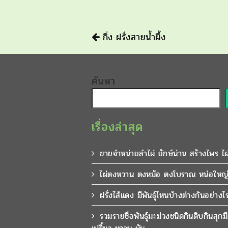
นำทาง
กิ่ง ฝรั่งสายน้ำผึ้ง
ค้นหา
เรื่องล่าสุด
ขายจำหน่ายลำไผ่ ยักษ์น่าน สร้างไพร ไ
ไผ่ตงหวาน ตงหม้อ ตงโบราณ หน่อใหญ่
ฝรั่งไส้แดง มีพันธุ์ไหนบ้างต่างกันอย่างไ
รวมรายชื่อพันธุ์มะม่วงชนิดกินดิบกินสุก