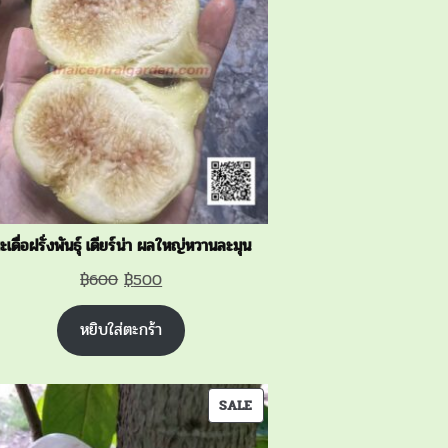
SALE
ะเดื่อฝรั่งพันธุ์ เดียร์น่า ผลใหญ่หวานละมุน
Original
Current
฿
600
฿
500
price
price
หยิบใส่ตะกร้า
was:
is:
฿600.
฿500.
PRODUCT
SALE
ON