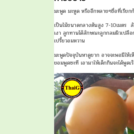
มะพูด มะหูด หรืออีกหลายๆชื่อที่เรียก
เป็นไม้ขนาดกลางต้นสูง 7-10เมตร ลัก
เงา ลูกทานได้ลักษณะลูกกลมผิวเปลือ
เปรี้ยวอมหวาน
มะพูดปัจจุบันหาดูยาก อาจจะพอมีให้เห
ยอมพูดซะที เอามาให้เด็กกินจะได้พูด