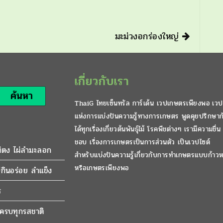
มะม่วงอกร่องใหญ่
เกี่ยวกับเรา
ค้นหา
ThaiG ไทยเซ็นทรัล การ์เด้น เวปเกษตรเพียงพอ เวป
แห่งการแบ่งปันความรู้ทางการเกษตร พูดคุยปรึกษาก
ได้ทุกเรื่องเกี่ยวต้นพันธุ์ไม้ โรคพืชต่างๆ เรามีความชื่น
ชอบ เรื่องการเกษตรเป็นการส่วนตัว เป็นเวปไซต์
ผ่ตง ไผ่ลำมะลอก
สำหรับแบ่งปันความรู้เกี่ยวกับการทำเกษตรแบบก้าวห
หรือเกษตรเพียงพอ
กินอร่อย ลำแข็ง
ร
มีครบทุกรสชาติ