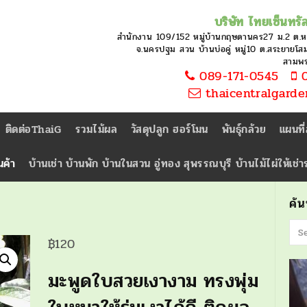
บริษัท ไทยเซ็นทรัล
สำนักงาน 109/152 หมู่บ้านกฤษดานคร27 ม.2 ต.
จ.นครปฐม สวน บ้านบ่อคู่ หมู่10 ต.สระยายโสม 
สามพ
089-171-0545
0
thaicentralgard
ติดต่อThaiG
รวมไม้ผล
วัสดุปลูก ฮอร์โมน
พันธุ์กล้วย
แผนที
นค้า
บ้านเช่า บ้านพัก บ้านในสวน อู่ทอง สุพรรณบุรี บ้านไม้ไผ่ให้เช่
ค้
฿
120
มะพูดใบสวยเงางาม ทรงพุ่ม