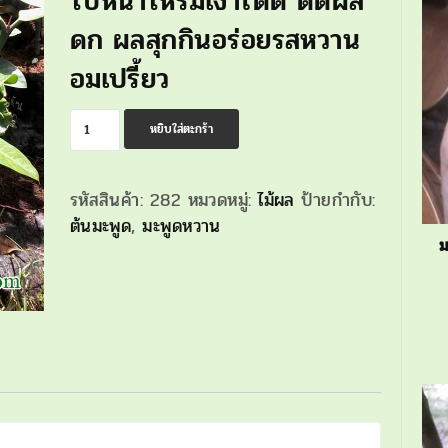
ใบหนาให้ร่มเงาได้ดี ติดผล
ดก ผลสุกกินอร่อยรสหวาน
อมเปรี้ยว
จำนวน
หยิบใส่ตะกร้า
มะพูด
ชิ้น
รหัสสินค้า:
282
หมวดหมู่:
ไม้ผล
ป้ายกำกับ:
ต้นมะพูด
,
มะพูดหวาน
ม