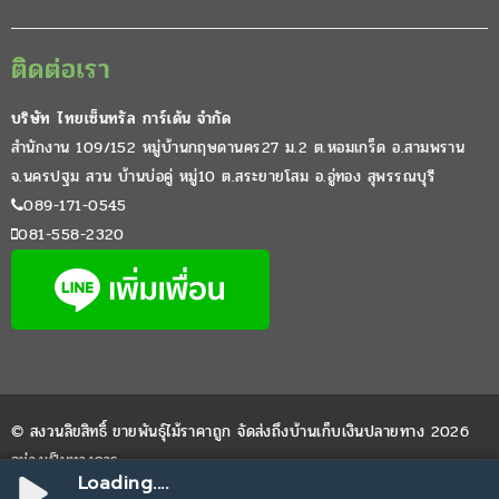
ติดต่อเรา
บริษัท ไทยเซ็นทรัล การ์เด้น จำกัด
สำนักงาน 109/152 หมู่บ้านกฤษดานคร27 ม.2 ต.หอมเกร็ด อ.สามพราน
จ.นครปฐม สวน บ้านบ่อคู่ หมู่10 ต.สระยายโสม อ.อู่ทอง สุพรรณบุรี
089-171-0545
081-558-2320
© สงวนลิขสิทธิ์ ขายพันธุ์ไม้ราคาถูก จัดส่งถึงบ้านเก็บเงินปลายทาง 2026
อย่างเป็นทางการ
Loading....
Website by
WPDevThai