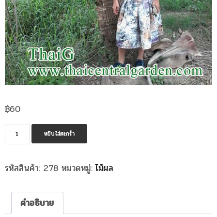
฿
60
จำนวน
หยิบใส่ตะกร้า
มะพร้าว
น้ำหอม
รหัสสินค้า:
278
หมวดหมู่:
ไม้ผล
ตูด
จีบ
ชิ้น
คำอธิบาย