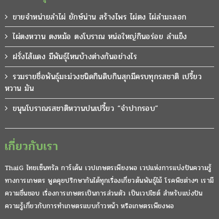
ขายจำหน่ายลำไผ่ ยักษ์น่าน สร้างไพร ไผ่ตง ไผ่ลำมะลอก
ไผ่ตงหวาน ตงหม้อ ตงโบราณ หน่อใหญ่กินอร่อย ลำแข็ง
ฝรั่งไส้แดง มีพันธุ์ไหนบ้างต่างกันอย่างไร
รวมรายชื่อพันธุ์มะม่วงชนิดกินดิบกินสุกมีครบทุกรสชาติ เปรี้ยว
หวาน มัน
ขนุนโบราณรสชาติหวานปนเปรี้ยว “จำปากรอบ”
เกี่ยวกับเรา
ThaiG ไทยเซ็นทรัล การ์เด้น เวปเกษตรเพียงพอ เวปแห่งการแบ่งปันความรู้
ทางการเกษตร พูดคุยปรึกษากันได้ทุกเรื่องเกี่ยวต้นพันธุ์ไม้ โรคพืชต่างๆ เรามี
ความชื่นชอบ เรื่องการเกษตรเป็นการส่วนตัว เป็นเวปไซต์ สำหรับแบ่งปัน
ความรู้เกี่ยวกับการทำเกษตรแบบก้าวหน้า หรือเกษตรเพียงพอ