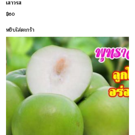
เสาวรส
฿
60
หยิบใส่ตะกร้า