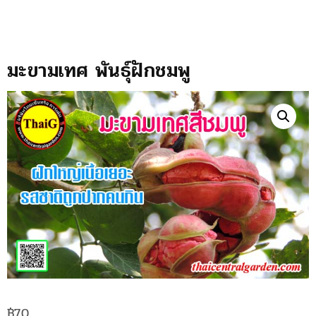
มะขามเทศ พันธุ์ฝักชมพู
฿
70