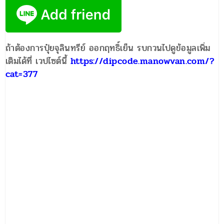
ถ้าต้องการปุ๋ยจุลินทรีย์ ออกฤทธิ์เย็น รบกวนไปดูข้อมูลเพิ่ม
เติมได้ที่ เวปไซต์นี้
https://dipcode.manowvan.com/?
cat=377