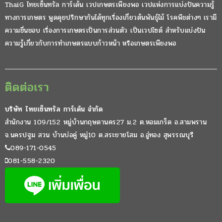
ThaiG ไทยเซ็นทรัล การ์เด้น เวปเกษตรเพียงพอ เวปแห่งการแบ่งปันความรู้
ทางการเกษตร พูดคุยปรึกษากันได้ทุกเรื่องเกี่ยวต้นพันธุ์ไม้ โรคพืชต่างๆ เรามี
ความชื่นชอบ เรื่องการเกษตรเป็นการส่วนตัว เป็นเวปไซต์ สำหรับแบ่งปัน
ความรู้เกี่ยวกับการทำเกษตรแบบก้าวหน้า หรือเกษตรเพียงพอ
ติดต่อเรา
บริษัท ไทยเซ็นทรัล การ์เด้น จำกัด
สำนักงาน 109/152 หมู่บ้านกฤษดานคร27 ม.2 ต.หอมเกร็ด อ.สามพราน
จ.นครปฐม สวน บ้านบ่อคู่ หมู่10 ต.สระยายโสม อ.อู่ทอง สุพรรณบุรี
089-171-0545
081-558-2320