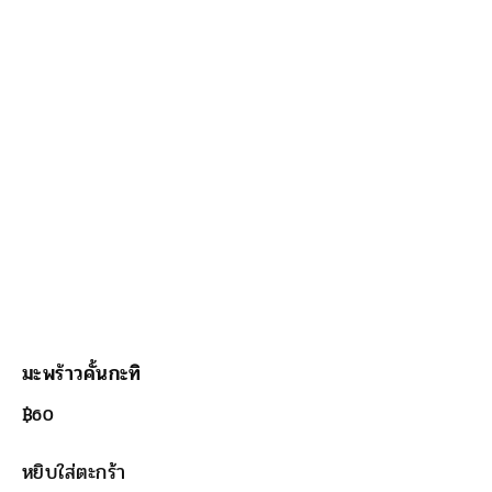
มะพร้าวคั้นกะทิ
฿
60
หยิบใส่ตะกร้า