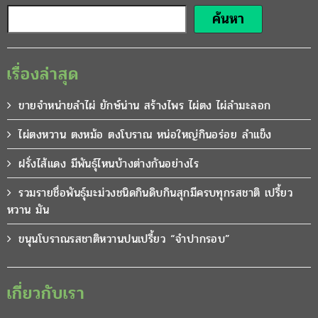
ค้นหา
เรื่องล่าสุด
ขายจำหน่ายลำไผ่ ยักษ์น่าน สร้างไพร ไผ่ตง ไผ่ลำมะลอก
ไผ่ตงหวาน ตงหม้อ ตงโบราณ หน่อใหญ่กินอร่อย ลำแข็ง
ฝรั่งไส้แดง มีพันธุ์ไหนบ้างต่างกันอย่างไร
รวมรายชื่อพันธุ์มะม่วงชนิดกินดิบกินสุกมีครบทุกรสชาติ เปรี้ยว
หวาน มัน
ขนุนโบราณรสชาติหวานปนเปรี้ยว “จำปากรอบ”
เกี่ยวกับเรา