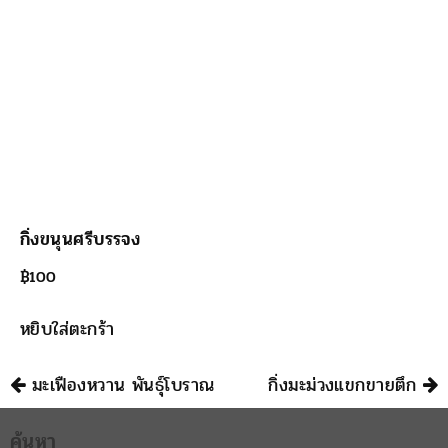
กิ่งขนุนศรีบรรจง
฿
100
หยิบใส่ตะกร้า
นำทาง
มะเฟืองหวาน พันธุ์โบราณ
กิ่งมะม่วงแขกขายตึก
ค้นหา