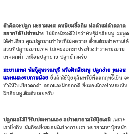
ถ้าคิดจะปลูก มะขามเทศ คนนิยมซื้อกิน พ่อค้าแม่ค้าตลาด
อยากได้ไปจำหน่า
ย ไม่มีอะไรจะดีไปกว่าพันธุ์ฝักสีชมพู ผมพูด
ได้คำเดียว คุณปลูกมาเท่าไหร่ก็ไม่พอขาย ตั้งแต่ผมจำความได้
สวนที่ปลูกมะขามเทศ ไม่เคยออกมาประท้วงว่าราคามะขาม
เทศตกต่ำ เหมือนปลูกยาง ปลูกข้าวครับ
มะขามเทศ พันธุ็สุพรรณบุรี หรือฝักสีชมพู ปลูกง่าย หนอน
และแมลงรบกวนน้อย
ยิ่งถ้าใช้ปุ๋ยจุลินทรีย์ที่ออกฤทธ้ิ์เย็น จะ
ทำให้ใบเขียวดกดำ ดอกและฝักออกดี ซึ่งมองไกลท่านจะเห็น
ฝักสีชมพูเต็มต้นเลยครับ
ปลูกผลไม้ไว้รับประทานเอง อย่าพยายามใช้ปุ๋ยเคมี
เพราะ
เรายิ่งกิน มันก็จะยิ่งสะสมในร่างกายเรา พยายามหาปุ๋ยหมัก