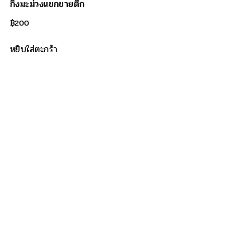
กิ่งมะม่วงแขกขายตึก
฿
200
หยิบใส่ตะกร้า