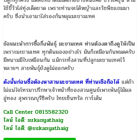
ปลูกทุกครั้ง แต่สิ่งที่ขาดไม่ได้อีกอย่างหนึ่งคือ ขี้วัวโคขุน ห้าม
ใช้ขี้วัวไล่ทุ่งเด็ดขาด เพราะท่านจะได้หญ้าและวัชพืชแถมมา
ครับ ซึ่งนำเอามาใส่รองก้นหลุมมะขามเทศ
ข้อแนะนำการซื้อกิ่งพันธุ์ มะขามเทศ ท่านต้องตาถึงดูให้เป็น
เพราะมะขามเทศ ทุกต้นมองอย่างไร มันก็เหมือนกันหมดครับ
มีหนามมีใบเหมือนกัน แม้กระทั่งสวนที่ปลูกมะขามเทศไว้
หลายๆ สายพันธุ์ยังดูไม่ออกครับ
ดังนั้นก่อนซื้อต้องหาสวนมะขามเทศ ที่ท่านเชือถือได้
แต่ถ้า
ไม่แน่ใจโทรมาปรึกษาเจ้าหน้าที่ของสวนศูนย์เพาะพันธุ์ไม้ผล
อู่ทอง สุพรรณบุรีซิครับ ไทยเซ็นทรัล การ์เด้น
Call Center 0815582320
ไลน์ ไอดี: sukanyathaig
ไลน์ ไอดี: @sukanyathaig