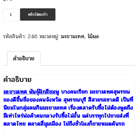
จำนวน
หยิบใส่ตะกร้า
มะขาม
เทศ
รหัสสินค้า:
246
หมวดหมู่:
มะขามเทศ
,
ไม้ผล
พันธุ์
ฝัก
ชมพู
คำอธิบาย
ชิ้น
คำอธิบาย
มะขามเทศ พันธุ์ฝักสีชมพู
บางคนเรียก มะขามเทศสุพรรณ
ของดีขึ้นชื่อของคนจังหวัด สุพรรณบุรี สีสวยรสชาดดี เป็นที่
นิยมในกลุ่มคนกินมะขามเทศ เรื่องตลาดรับซื้อไม่ต้องพูดถึง
มีเท่าไหร่พ่อค้าคนกลางรับซื้อไม่อั้น แค่บรรทุกไปขายส่งที่
ตลาดไทย ตลาดสี่มุมเมือง ไม่ถึงชั่วโมงก็ขายหมดคันรถ