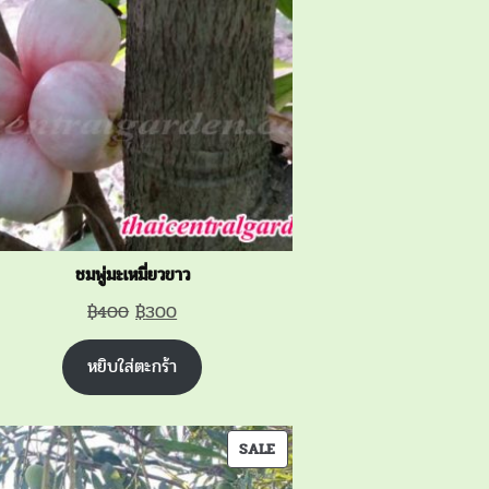
SALE
ชมพู่มะเหมี่ยวขาว
Original
Current
฿
400
฿
300
price
price
หยิบใส่ตะกร้า
was:
is:
฿400.
฿300.
PRODUCT
SALE
ON