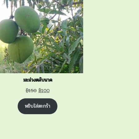
SALE
มะม่วงตลับนาค
Original
Current
฿
150
฿
100
price
price
หยิบใส่ตะกร้า
was:
is:
฿150.
฿100.