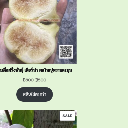
SALE
ะเดื่อฝรั่งพันธุ์ เดียร์น่า ผลใหญ่หวานละมุน
Original
Current
฿
600
฿
500
price
price
หยิบใส่ตะกร้า
was:
is:
฿600.
฿500.
PRODUCT
SALE
ON