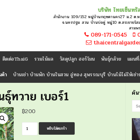
บริษัท ไทยเซ็นทรัล
สำนักงาน 109/152 หมู่บ้านกฤษดานคร27 ม.2 ต.
จ.นครปฐม สวน บ้านบ่อคู่ หมู่10 ต.สระยายโสม 
สามพ
089-171-0545
0
thaicentralgard
ติดต่อThaiG
รวมไม้ผล
วัสดุปลูก ฮอร์โมน
พันธุ์กล้วย
แผนที
นค้า
บ้านเช่า บ้านพัก บ้านในสวน อู่ทอง สุพรรณบุรี บ้านไม้ไผ่ให้เช่
นธุ์ทวาย เบอร์1
ค้
฿
200
จำนวน
หยิบใส่ตะกร้า
มะขาม