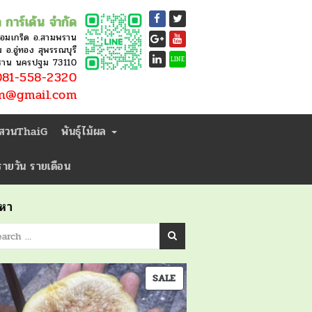
 การ์เด้น จำกัด
หอมเกร็ด อ.สามพราน
อ.อู่ทอง สุพรรณบุรี
LINE
ราน นครปฐม 73110
81-558-2320
en@gmail.com
่สวนThaiG
พันธุ์ไม้ผล
ารายวัน รายเดือน
นหา
PRODUCT
SALE
ON