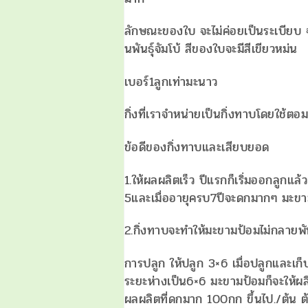
ลักษณะของใบ จะไม่ค่อยเป็นระเบียบ จะ
นพันธุ์จัมโบ้ สีของใบจะมีสีเขียวหม่น
เบอร์1ลูกเท่ามะนาว
กิ่งที่เราจำหน่ายเป็นกิ่งทาบโดยใช
ข้อดีของกิ่งทาบและเสียบยอด
1.ให้ผลผลิตเร็ว ปีแรกก็เริ่มออกลูกแล้ว
5และเมื่ออายุครบ7ปีจะดกมากๆ มะขาม
2.กิ่งทาบจะทำให้มะขามป้อมไม่กลายพันธ
การปลูก ให้ปลูก 3×6 เมื่อปลูกและเก็บผ
ระยะห่างเป็น6×6 มะขามป้อมก็จะให้ผลิต
ผลผลิตที่ดกมาก 100กก ขึ้นไป./ต้น ต้น