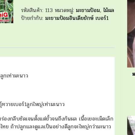
ป้อม
รหัสสินค้า:
113
หมวดหมู่:
มะขามป้อม
,
ไม้ผล
ยักษ์
ป้ายกำกับ:
มะขามป้อมอินเดียยักษ์ เบอร์1
พันธุ์
ทวาย
เบอร์1
ชิ้น
ม
ีลูกเท่ามะนาว
ุ์ทวายเบอร์1ลูกใหญ่เท่ามะนาว
องกลีบชัดเจนตั้งแต่ขั้วจนถึงก้นผล เนื้อเยอะเม็ดเล็ก
ธุ์ไทย ถ้าปลูกและดูแลเป็นอย่างดีลูกจะใหญ่กว่ามะนาว