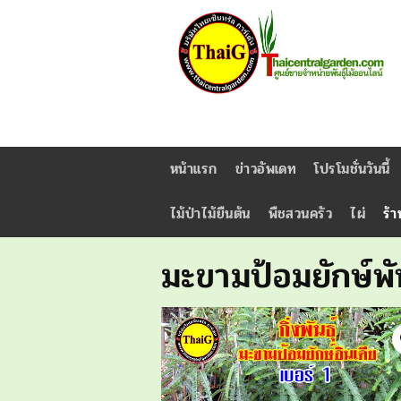
หน้าแรก
ข่าวอัพเดท
โปรโมชั่นวันนี้
ไม้ป่าไม้ยืนต้น
พืชสวนครัว
ไผ่
ร้า
มะขามป้อมยักษ์พั