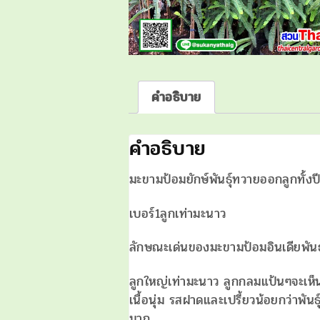
คำอธิบาย
คำอธิบาย
มะขามป้อมยักษ์พันธุ์ทวายออกลูกทั้งป
เบอร์1ลูกเท่ามะนาว
ลักษณะเด่นของมะขามป้อมอินเดียพันธ
ลูกใหญ่เท่ามะนาว ลูกกลมแป้นๆจะเห็นร่
เนื้อนุ่ม รสฝาดและเปรี้ยวน้อยกว่าพัน
มาก