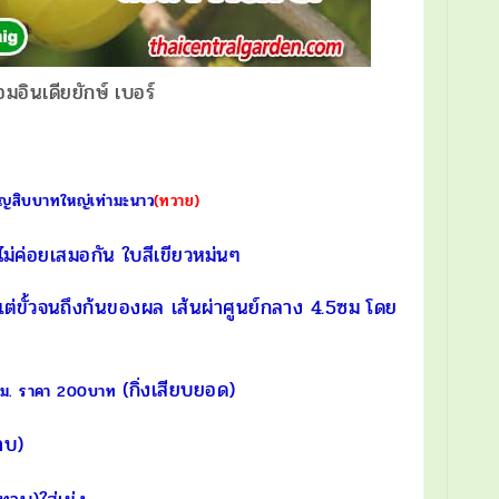
มอินเดียยักษ์ เบอร์
ียญสิบบาทใหญ่เท่ามะนาว
(ทวาย)
ค่อยเสมอกัน ใบสีเขียวหม่นๆ
แต่ขั้วจนถึงก้นของผล เส้นผ่าศูนย์กลาง 4.5ซม โดย
(กิ่งเสียบยอด)
ซม. ราคา 200บาท
าบ)