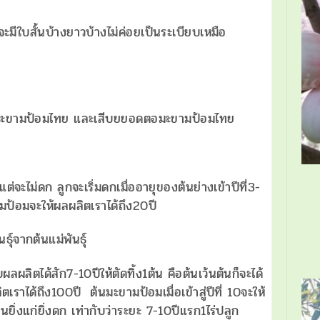
มีใบสั้นบ้างยาวบ้างไม่ค่อยเป็นระเบียบเหมือ
้ตอมะขามป้อมไทย และเสีบยยอดตอมะขามป้อมไทย
แต่จะไม่ดก ลูกจะเริ่มดกเมื่ออายุของต้นย่างเข้าปีที่3-
ป้อมจะให้ผลผลิตเราได้ถึง20ปี
ุ์จากต้นแม่พันธุ์
ลผลิตได้สัก7-10ปีให้ตัดทิ้ง1ต้น คือต้นเว้นต้นก็จะได้
เราได้ถึง100ปี ต้นมะขามป้อมเมื่อเข้าสู่ปีที่ 10จะให้
ยิ่งแก่ยิ่งดก เท่ากับว่าระยะ 7-10ปีแรก1ไร่ปลูก