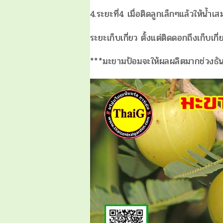
4.ระยะที่4 เมื่อติดลูกเล็กๆแล้วให้น้ำ
ระยะเก็บเกี่ยว ตั้งแต่ติดดอกถึงเก็บเกี
***มะขามป้อมจะให้ผลผลิตมากช่วงธั