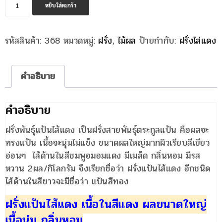
จำนวน
หยิบใส่ตะกร้า
ฝรั่ง
แป้น
รหัสสินค้า:
368
หมวดหมู่:
ฝรั่ง
,
ไม้ผล
ป้ายกำกับ:
ฝรั่งไส่แดง
ไส้
แดง
ชิ้น
คำอธิบาย
คำอธิบาย
ฝรั่งพันธุ์แป้นไส้แดง เป็นฝรั่งสายพันธุ์ตระกูลแป้น คือผลจะ
ทรงแป้น เนื้อจะนุ่มไม่แข็ง ขนาดผลใหญ่มากผิวเรียบสีเขียว
อ่อนๆ ไส้ด้านในสีชมพูอมอมแดง มีเมล็ด กลิ่นหอม มีรส
หวาน 2ผล/กิโลกรัม จึงเรียกชื่อว่า ฝรั่งแป้นไส้แดง อีกชนิด
ไส้ด้านในสีขาวจะมีชื่อว่า แป้นสีทอง
ฝรั่งแป้นไส้แดง เนื้อในสีแดง ผลขนาดใหญ่
เนื้อนุ่ม กลิ่นหอม