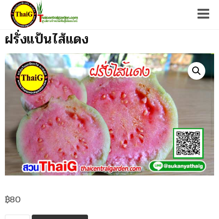
Tog
ฝรั่งแป้นไส้แดง
฿
80