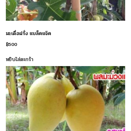
มะเดื่อฝรั่ง แบล็คแจ๊ค
฿
500
หยิบใส่ตะกร้า