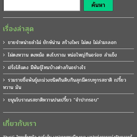
ค้นหา
เรื่องล่าสุด
ขายจำหน่ายลำไผ่ ยักษ์น่าน สร้างไพร ไผ่ตง ไผ่ลำมะลอก
ไผ่ตงหวาน ตงหม้อ ตงโบราณ หน่อใหญ่กินอร่อย ลำแข็ง
ฝรั่งไส้แดง มีพันธุ์ไหนบ้างต่างกันอย่างไร
รวมรายชื่อพันธุ์มะม่วงชนิดกินดิบกินสุกมีครบทุกรสชาติ เปรี้ยว
หวาน มัน
ขนุนโบราณรสชาติหวานปนเปรี้ยว “จำปากรอบ”
เกี่ยวกับเรา