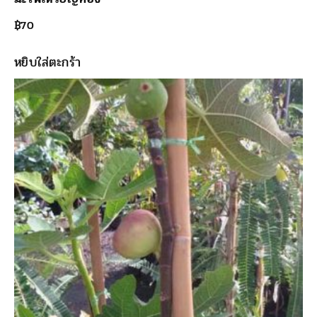
฿
70
หยิบใส่ตะกร้า