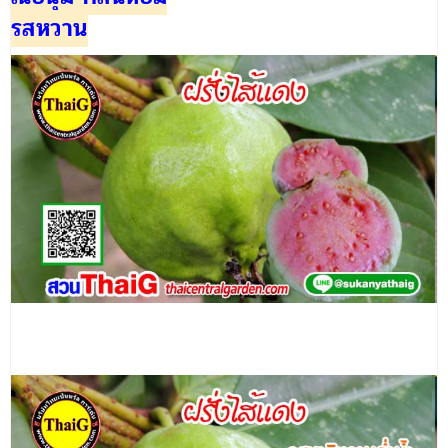
รสหวาน