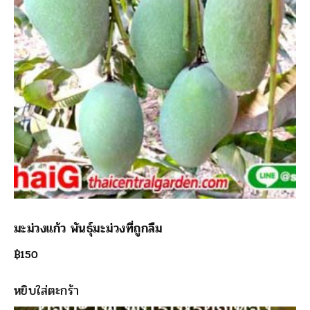
มะม่วงแก้ว พันธุ์มะม่วงที่ถูกลืม
฿
150
หยิบใส่ตะกร้า