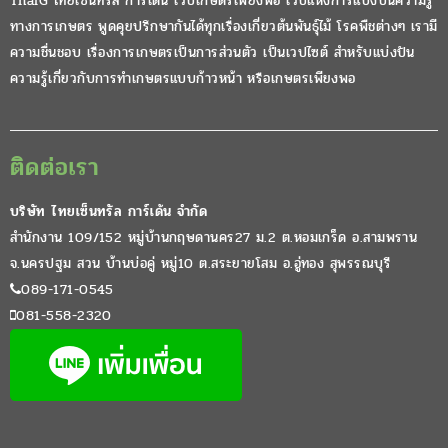
ThaiG ไทยเซ็นทรัล การ์เด้น เวปเกษตรเพียงพอ เวปแห่งการแบ่งปันความรู้
ทางการเกษตร พูดคุยปรึกษากันได้ทุกเรื่องเกี่ยวต้นพันธุ์ไม้ โรคพืชต่างๆ เรามี
ความชื่นชอบ เรื่องการเกษตรเป็นการส่วนตัว เป็นเวปไซต์ สำหรับแบ่งปัน
ความรู้เกี่ยวกับการทำเกษตรแบบก้าวหน้า หรือเกษตรเพียงพอ
ติดต่อเรา
บริษัท ไทยเซ็นทรัล การ์เด้น จำกัด
สำนักงาน 109/152 หมู่บ้านกฤษดานคร27 ม.2 ต.หอมเกร็ด อ.สามพราน
จ.นครปฐม สวน บ้านบ่อคู่ หมู่10 ต.สระยายโสม อ.อู่ทอง สุพรรณบุรี
089-171-0545
081-558-2320