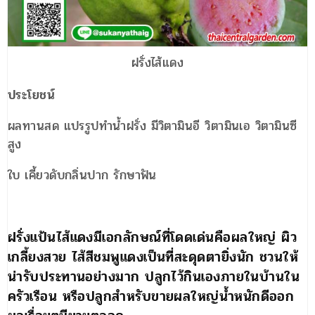
ฝรั่งไส้แดง
ประโยชน์
ผลทานสด แปรรูปทำน้ำฝรั่ง มีวิตามินอี วิตามินเอ วิตามินซี
สูง
ใบ เคี้ยวดับกลิ่นปาก รักษาฟัน
ฝรั่งแป้นไส้แดงมีเอกลักษณ์ที่โดดเด่นคือผลใหญ่ ผิว
เกลี้ยงสวย ไส้สีชมพูแดงเป็นที่สะดุดตายิ่งนัก ชวนให้
น่ารับประทานอย่างมาก ปลูกไว้กินเองภายในบ้านใน
ครัวเรือน หรือปลูกสำหรับขายผลใหญ่น้ำหนักดีออก