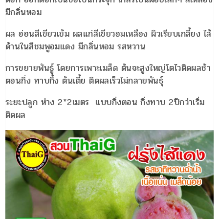
มีกลิ่นหอม
ผล อ่อนสีเขียวเข้ม ผลแก่สีเขียวอมเหลือง ผิวเรียบเกลี้ยง ไส้
ด้านในสีชมพูอมแดง มีกลิ่นหอม รสหวาน
การขยายพันธูุ์ โดยการเพาะเมล็ด ต้นจะสูงใหญ่โตไวติดผลช้า
ตอนกิ่ง ทาบกิ่ง ต้นเตี้ย ติดผลเร็วไม่กลายพันธุ์
ระยะปลูก ห่าง 2*2เมตร แบบกิ่งตอน กิ่งทาบ 2ปีกว่าเริ่ม
ติดผล