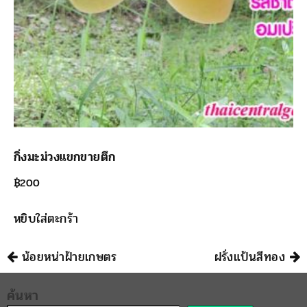
กิ่งมะม่วงแขกขายตึก
฿
200
หยิบใส่ตะกร้า
นำทาง
น้อยหน่าฝ้ายเกษตร
ฝรั่งแป้นสีทอง
ค้นหา