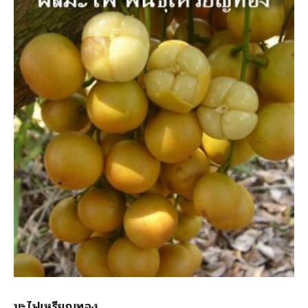
มะไฟเหรียญทอง