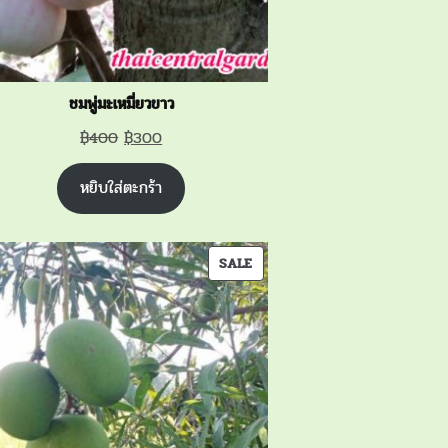
ชมพู่มะเหมี่ยวขาว
Original
Current
฿
400
฿
300
price
price
หยิบใส่ตะกร้า
was:
is:
฿400.
฿300.
PRODUCT
SALE
ON
SALE