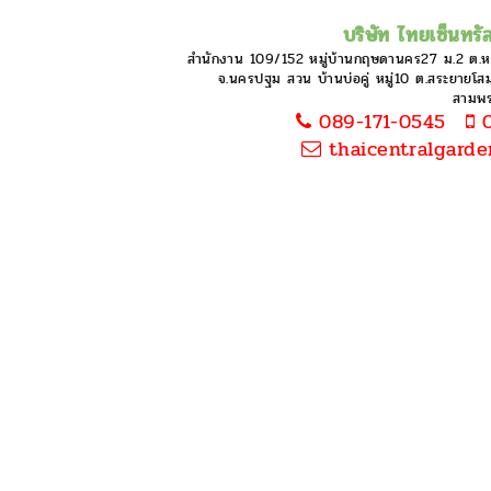
บริษัท ไทยเซ็นทรัล
สำนักงาน 109/152 หมู่บ้านกฤษดานคร27 ม.2 ต.
จ.นครปฐม สวน บ้านบ่อคู่ หมู่10 ต.สระยายโสม 
สามพ
089-171-0545
0
thaicentralgard