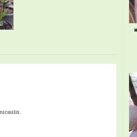
ม
nicaulis.