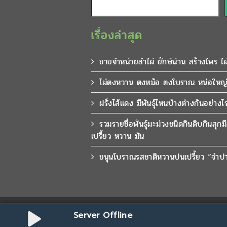
เรื่องล่าสุด
ขายจำหน่ายลำไผ่ ยักษ์น่าน สร้างไพร ไ
ไผ่ตงหวาน ตงหม้อ ตงโบราณ หน่อใหญ่
ฝรั่งไส้แดง มีพันธุ์ไหนบ้างต่างกันอย่างไ
รวมรายชื่อพันธุ์มะม่วงชนิดกินดิบกินสุก
เปรี้ยว หวาน มัน
ขนุนโบราณรสชาติหวานปนเปรี้ยว “จำ
© สงวนลิขสิทธิ์ ขายพันธุ์ไม้ราคาถูก จัดส่งถึง
Server Offline