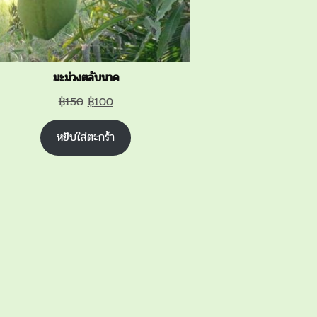
มะม่วงตลับนาค
Original
Current
฿
150
฿
100
price
price
หยิบใส่ตะกร้า
was:
is:
฿150.
฿100.