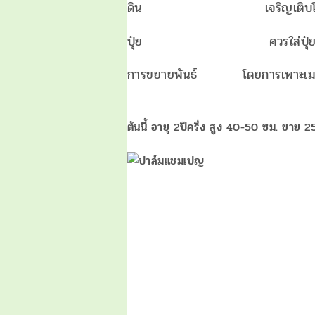
ดิน เจริญเติบโตในดิ
ปุ๋ย ควรใส่ปุ๋ยคอกหรือปุ๋ยห
การขยายพันธ์ โดยการเพาะเม
ต้นนี้ อายุ 2ปีครึ่ง สูง 40-50 ซม. ขาย