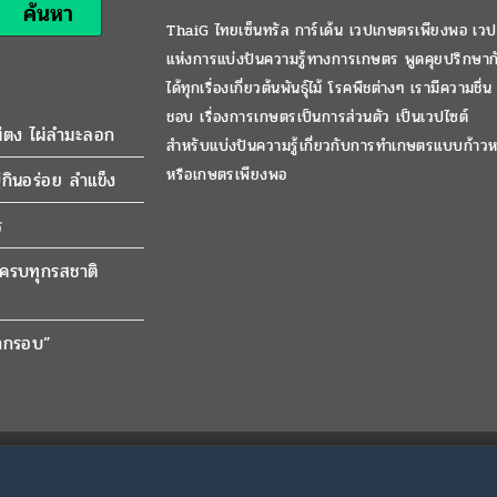
ค้นหา
ThaiG ไทยเซ็นทรัล การ์เด้น เวปเกษตรเพียงพอ เวป
แห่งการแบ่งปันความรู้ทางการเกษตร พูดคุยปรึกษาก
ได้ทุกเรื่องเกี่ยวต้นพันธุ์ไม้ โรคพืชต่างๆ เรามีความชื่น
ชอบ เรื่องการเกษตรเป็นการส่วนตัว เป็นเวปไซต์
ผ่ตง ไผ่ลำมะลอก
สำหรับแบ่งปันความรู้เกี่ยวกับการทำเกษตรแบบก้าวห
หรือเกษตรเพียงพอ
กินอร่อย ลำแข็ง
ร
มีครบทุกรสชาติ
ปากรอบ”
บ้านเก็บเงินปลายทาง 2026 อย่างเป็น