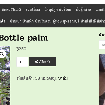
ติดต่อThaiG
รวมไม้ผล
วัสดุปลูก ฮอร์โมน
พันธุ์กล้วย
แผนที
นค้า
บ้านเช่า บ้านพัก บ้านในสวน อู่ทอง สุพรรณบุรี บ้านไม้ไผ่ให้เช่
Bottle palm
ค้
฿
250
จำนวน
หยิบใส่ตะกร้า
ปาล์ม
แชมเปญ
รหัสสินค้า:
58
หมวดหมู่:
ปาล์ม
/
Bottle
palm
ชิ้น