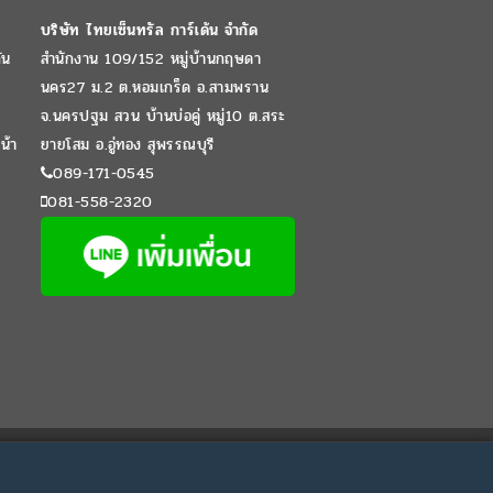
บริษัท ไทยเซ็นทรัล การ์เด้น จำกัด
ัน
สำนักงาน 109/152 หมู่บ้านกฤษดา
นคร27 ม.2 ต.หอมเกร็ด อ.สามพราน
จ.นครปฐม สวน บ้านบ่อคู่ หมู่10 ต.สระ
น้า
ยายโสม อ.อู่ทอง สุพรรณบุรี
089-171-0545
081-558-2320
Website by
WPDevThai