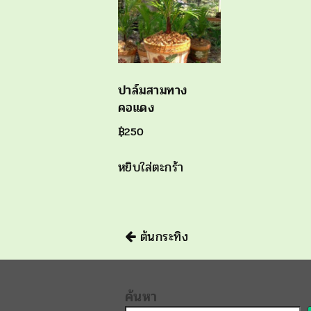
ปาล์มสามทาง
คอแดง
฿
250
หยิบใส่ตะกร้า
นำทาง
ต้นกระทิง
ค้นหา