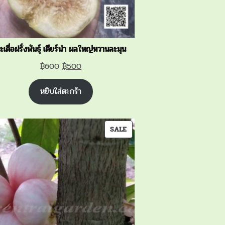
ะเดื่อฝรั่งพันธุ์ เดียร์น่า ผลใหญ่หวานละมุน
Original
Current
฿
600
฿
500
price
price
หยิบใส่ตะกร้า
was:
is:
฿600.
฿500.
PRODUCT
SALE
ON
SALE