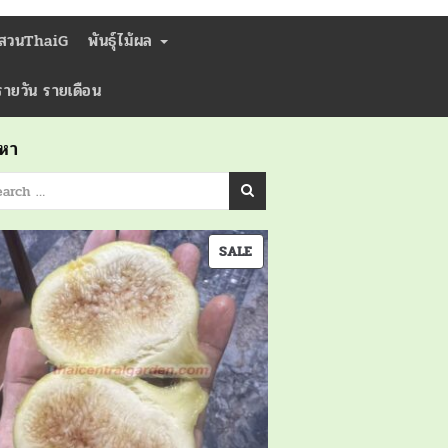
่สวนThaiG
พันธุ์ไม้ผล
ารายวัน รายเดือน
นหา
PRODUCT
SALE
ON
SALE