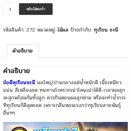
จำนวน
หยิบใส่ตะกร้า
ทุเรียน
ชะนี
รหัสสินค้า:
272
หมวดหมู่:
ไม้ผล
ป้ายกำกับ:
ทุเรียน ชะนี
ชิ้น
คำอธิบาย
คำอธิบาย
ข้อดีทุเรียนชะนี
ผลใหญ่ปานกลางแต่น้ำหนักดี เนื้อเหนียว
แน่น สีเหลืองสด ทนทานโรครากเน่าโคนเน่าได้ดี เวลาผลสุก
จะสุกพร้อมกันทั้งลูก ควรกินตอนผลสุกห่าม หรือจะทำน้ำกระ
ทิทุเรียนก็ดีสุดยอด เพราะกลิ่นหอมเรงกว่าทุเรียนสายพันธุ์
อื่นๆๆ