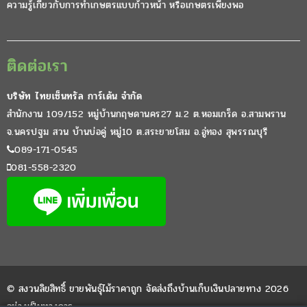
ความรู้เกี่ยวกับการทำเกษตรแบบก้าวหน้า หรือเกษตรเพียงพอ
ติดต่อเรา
บริษัท ไทยเซ็นทรัล การ์เด้น จำกัด
สำนักงาน 109/152 หมู่บ้านกฤษดานคร27 ม.2 ต.หอมเกร็ด อ.สามพราน
จ.นครปฐม สวน บ้านบ่อคู่ หมู่10 ต.สระยายโสม อ.อู่ทอง สุพรรณบุรี
089-171-0545
081-558-2320
© สงวนลิขสิทธิ์ ขายพันธุ์ไม้ราคาถูก จัดส่งถึงบ้านเก็บเงินปลายทาง 2026
อย่างเป็นทางการ