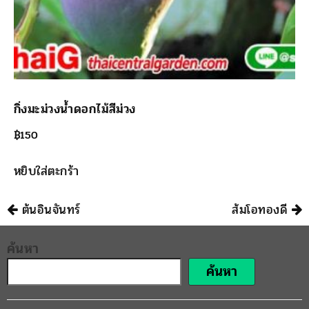
กิ่งมะม่วงน้ำดอกไม้สีม่วง
฿
150
หยิบใส่ตะกร้า
นำทาง
ต้นอินจันทร์
ส้มโอทองดี
ค้นหา
ค้นหา