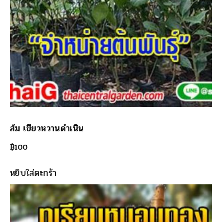
ส้ม เขียวหวานดำเนิน
฿
100
หยิบใส่ตะกร้า