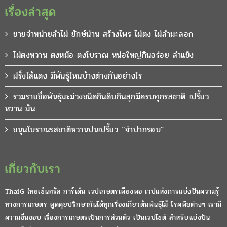
เรื่องล่าสุด
ขายจำหน่ายลำไผ่ ยักษ์น่าน สร้างไพร ไผ่ตง ไผ่ลำมะลอก
ไผ่ตงหวาน ตงหม้อ ตงโบราณ หน่อใหญ่กินอร่อย ลำแข็ง
ฝรั่งไส้แดง มีพันธุ์ไหนบ้างต่างกันอย่างไร
รวมรายชื่อพันธุ์มะม่วงชนิดกินดิบกินสุกมีครบทุกรสชาติ เปรี้ยว
หวาน มัน
ขนุนโบราณรสชาติหวานปนเปรี้ยว “จำปากรอบ”
เกี่ยวกับเรา
ThaiG ไทยเซ็นทรัล การ์เด้น เวปเกษตรเพียงพอ เวปแห่งการแบ่งปันความรู้
ทางการเกษตร พูดคุยปรึกษากันได้ทุกเรื่องเกี่ยวต้นพันธุ์ไม้ โรคพืชต่างๆ เรามี
ความชื่นชอบ เรื่องการเกษตรเป็นการส่วนตัว เป็นเวปไซต์ สำหรับแบ่งปัน