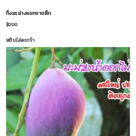
กิ่งมะม่วงแขกขายตึก
฿
200
หยิบใส่ตะกร้า