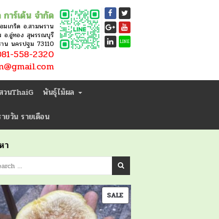
 การ์เด้น จำกัด
หอมเกร็ด อ.สามพราน
อ.อู่ทอง สุพรรณบุรี
LINE
ราน นครปฐม 73110
81-558-2320
en@gmail.com
่สวนThaiG
พันธุ์ไม้ผล
ารายวัน รายเดือน
นหา
PRODUCT
SALE
ON