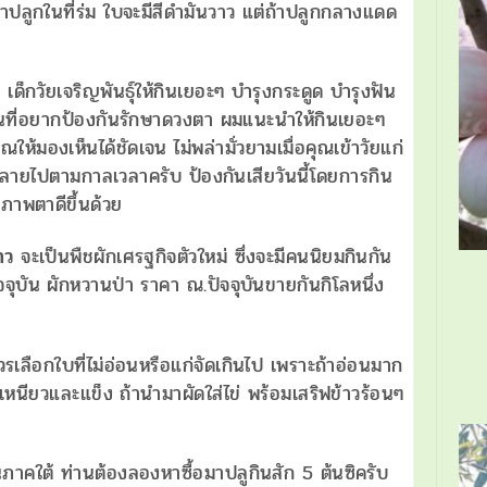
าปลูกในที่ร่ม ใบจะมีสีดำมันวาว แต่ถ้าปลูกกลางแดด
เด็กวัยเจริญพันธุ์ให้กินเยอะๆ บำรุงกระดูด บำรุงฟัน
นที่อยากป้องกันรักษาดวงตา ผมแนะนำให้กินเยอะๆ
ห้มองเห็นได้ชัดเจน ไม่พล่ามั่วยามเมื่อคุณเข้าวัยแก่
ลายไปตามกาลเวลาครับ ป้องกันเสียวันนี้โดยการกิน
ขภาพตาดีขึ้นด้วย
าว
จะเป็นพืชผักเศรฐกิจตัวใหม่ ซึ่งจะมีคนนิยมกินกัน
จุบัน ผักหวานป่า ราคา ณ.ปัจจุบันขายกันกิโลหนึ่ง
วรเลือกใบที่ไม่อ่อนหรือแก่จัดเกินไป เพราะถ้าอ่อนมาก
ะเหนียวและแข็ง ถ้านำมาผัดใส่ไข่ พร้อมเสริฟข้าวร้อนๆ
ภาคใต้ ท่านต้องลองหาซื้อมาปลูกินสัก 5 ต้นซิครับ