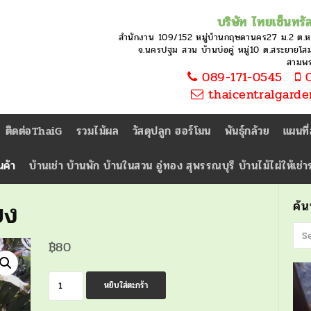
บริษัท ไทยเซ็นทรัล
สำนักงาน 109/152 หมู่บ้านกฤษดานคร27 ม.2 ต.
จ.นครปฐม สวน บ้านบ่อคู่ หมู่10 ต.สระยายโสม 
สามพ
089-171-0545
0
thaicentralgard
ติดต่อThaiG
รวมไม้ผล
วัสดุปลูก ฮอร์โมน
พันธุ์กล้วย
แผนที
นค้า
บ้านเช่า บ้านพัก บ้านในสวน อู่ทอง สุพรรณบุรี บ้านไม้ไผ่ให้เช่
ยง
ค้
฿
80
จำนวน
หยิบใส่ตะกร้า
ต้น