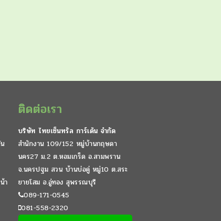
ติดต่อเรา
บริษัท ไทยเซ็นทรัล การ์เด้น จำกัด
ัน
สำนักงาน 109/152 หมู่บ้านกฤษดา
นคร27 ม.2 ต.หอมเกร็ด อ.สามพราน
จ.นครปฐม สวน บ้านบ่อคู่ หมู่10 ต.สระ
น้า
ยายโสม อ.อู่ทอง สุพรรณบุรี
089-171-0545
081-558-2320