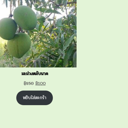
SALE
มะม่วงตลับนาค
Original
Current
฿
150
฿
100
price
price
หยิบใส่ตะกร้า
was:
is:
฿150.
฿100.