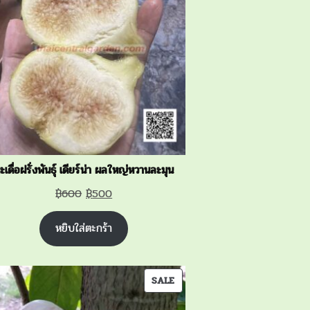
SALE
ะเดื่อฝรั่งพันธุ์ เดียร์น่า ผลใหญ่หวานละมุน
Original
Current
฿
600
฿
500
price
price
หยิบใส่ตะกร้า
was:
is:
฿600.
฿500.
PRODUCT
SALE
ON