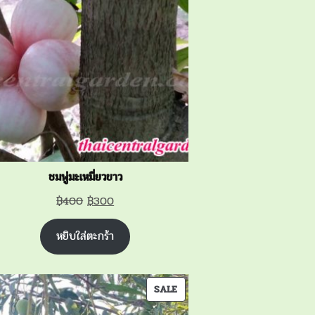
SALE
ชมพู่มะเหมี่ยวขาว
Original
Current
฿
400
฿
300
price
price
หยิบใส่ตะกร้า
was:
is:
฿400.
฿300.
PRODUCT
SALE
ON