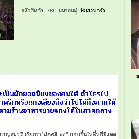
เห
รหัสสินค้า:
280
หมวดหมู่:
พืชสวนครัว
ลียง
ผัก
เห
ลียง
ชิ้น
ม
และเป็นผักยอดนิยมของคนใต้ ถ้าใครไป
น้ำพริกหรือแกงเลียงถือว่าไปไม่ถึงภาคใต้
เห็น ตามร้านอาหารขายแกงใต้ในภาคกลาง
กาญจนบุรี เรียกว่า
“ผักหลี ยง”
ชอบขึ้นในพื้นที่มีแดด