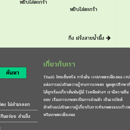
หยิบใส่ตะกร้า
หยิบใส่ตะกร้า
กิ่ง ฝรั่งสายน้ำผึ้ง
เกี่ยวกับเรา
ค้นหา
ThaiG ไทยเซ็นทรัล การ์เด้น เวปเกษตรเพียงพอ เวป
แห่งการแบ่งปันความรู้ทางการเกษตร พูดคุยปรึกษาก
ได้ทุกเรื่องเกี่ยวต้นพันธุ์ไม้ โรคพืชต่างๆ เรามีความชื่น
ชอบ เรื่องการเกษตรเป็นการส่วนตัว เป็นเวปไซต์
ผ่ตง ไผ่ลำมะลอก
สำหรับแบ่งปันความรู้เกี่ยวกับการทำเกษตรแบบก้าวห
หรือเกษตรเพียงพอ
กินอร่อย ลำแข็ง
ร