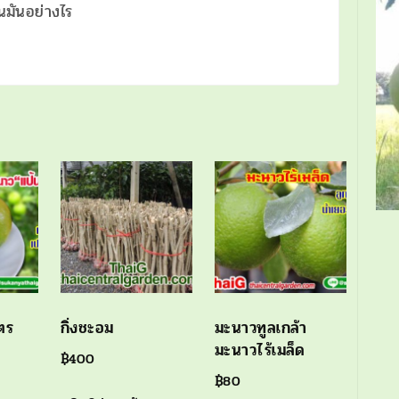
านมันอย่างไร
ตร
กิ่งชะอม
มะนาวทูลเกล้า
มะนาวไร้เมล็ด
฿
400
฿
80