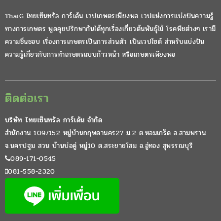
ThaiG ไทยเซ็นทรัล การ์เด้น เวปเกษตรเพียงพอ เวปแห่งการแบ่งปันความรู้
ทางการเกษตร พูดคุยปรึกษากันได้ทุกเรื่องเกี่ยวต้นพันธุ์ไม้ โรคพืชต่างๆ เรามี
ความชื่นชอบ เรื่องการเกษตรเป็นการส่วนตัว เป็นเวปไซต์ สำหรับแบ่งปัน
ความรู้เกี่ยวกับการทำเกษตรแบบก้าวหน้า หรือเกษตรเพียงพอ
ติดต่อเรา
บริษัท ไทยเซ็นทรัล การ์เด้น จำกัด
สำนักงาน 109/152 หมู่บ้านกฤษดานคร27 ม.2 ต.หอมเกร็ด อ.สามพราน
จ.นครปฐม สวน บ้านบ่อคู่ หมู่10 ต.สระยายโสม อ.อู่ทอง สุพรรณบุรี
089-171-0545
081-558-2320