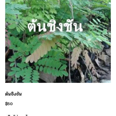
ต้นชิงชัน
฿
50