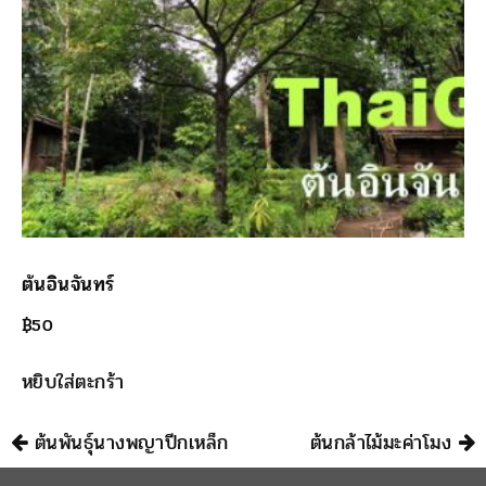
ต้นอินจันทร์
฿
50
หยิบใส่ตะกร้า
นำทาง
ต้นพันธุ์นางพญาปีกเหล็ก
ต้นกล้าไม้มะค่าโมง