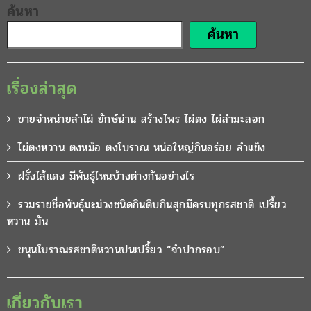
ค้นหา
ค้นหา
เรื่องล่าสุด
ขายจำหน่ายลำไผ่ ยักษ์น่าน สร้างไพร ไผ่ตง ไผ่ลำมะลอก
ไผ่ตงหวาน ตงหม้อ ตงโบราณ หน่อใหญ่กินอร่อย ลำแข็ง
ฝรั่งไส้แดง มีพันธุ์ไหนบ้างต่างกันอย่างไร
รวมรายชื่อพันธุ์มะม่วงชนิดกินดิบกินสุกมีครบทุกรสชาติ เปรี้ยว
หวาน มัน
ขนุนโบราณรสชาติหวานปนเปรี้ยว “จำปากรอบ”
เกี่ยวกับเรา