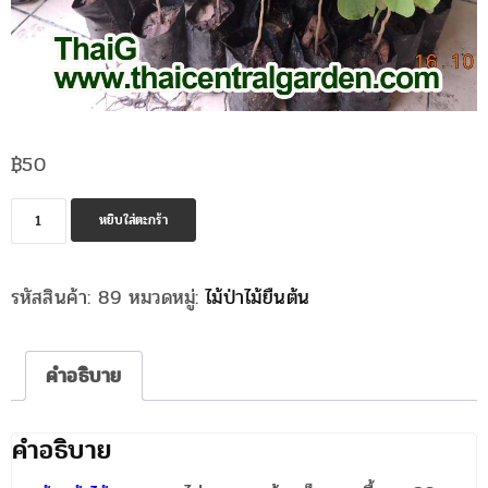
฿
50
จำนวน
หยิบใส่ตะกร้า
ต้น
กล้า
รหัสสินค้า:
89
หมวดหมู่:
ไม้ป่าไม้ยืนต้น
ไม้
พยุง
ชิ้น
คำอธิบาย
คำอธิบาย