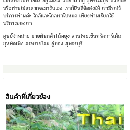
เวียนที่สวนเราซิค่ะ อยู่ไม่ไกล แค่อำเภออู่ สุพรรณบุรี นี่เองค่ะ
หรือท่านไม่สะดวกจะมารับเอง เราก็ยินดีจัดส่งให้ เรามีรถไว้
บริการท่านค่ะ ใกล้และไกลเราไปหมด เพียงท่านเรียกใช้
บริการของเรา
ศูนย์จำหน่าย
ขายต้นกล้าไม้พยุง
สวนไทยเซ็นทรัลการ์เด้น
ขุนพัดเพ็ง สระยายโสม อู่ทอง สุพรรบุรี
สินค้าที่เกี่ยวข้อง