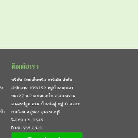
ติดต่อเรา
บริษัท ไทยเซ็นทรัล การ์เด้น จำกัด
ัน
สำนักงาน 109/152 หมู่บ้านกฤษดา
นคร27 ม.2 ต.หอมเกร็ด อ.สามพราน
จ.นครปฐม สวน บ้านบ่อคู่ หมู่10 ต.สระ
น้า
ยายโสม อ.อู่ทอง สุพรรณบุรี
089-171-0545
081-558-2320