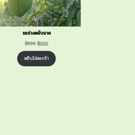
มะม่วงตลับนาค
Original
Current
฿
150
฿
100
price
price
หยิบใส่ตะกร้า
was:
is:
฿150.
฿100.