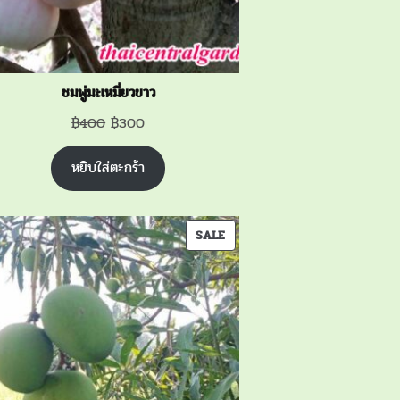
ชมพู่มะเหมี่ยวขาว
Original
Current
฿
400
฿
300
price
price
หยิบใส่ตะกร้า
was:
is:
฿400.
฿300.
PRODUCT
SALE
ON
SALE