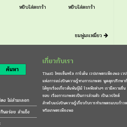
หยิบใส่ตะกร้า
หยิบใส่ตะกร้า
ชมพู่มะเหมี่ยว
เกี่ยวกับเรา
ค้นหา
ThaiG ไทยเซ็นทรัล การ์เด้น เวปเกษตรเพียงพอ เวป
แห่งการแบ่งปันความรู้ทางการเกษตร พูดคุยปรึกษาก
ได้ทุกเรื่องเกี่ยวต้นพันธุ์ไม้ โรคพืชต่างๆ เรามีความชื่น
ชอบ เรื่องการเกษตรเป็นการส่วนตัว เป็นเวปไซต์
ผ่ตง ไผ่ลำมะลอก
สำหรับแบ่งปันความรู้เกี่ยวกับการทำเกษตรแบบก้าวห
หรือเกษตรเพียงพอ
กินอร่อย ลำแข็ง
ร