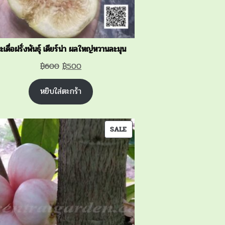
ะเดื่อฝรั่งพันธุ์ เดียร์น่า ผลใหญ่หวานละมุน
Original
Current
฿
600
฿
500
price
price
หยิบใส่ตะกร้า
was:
is:
฿600.
฿500.
PRODUCT
SALE
ON
SALE