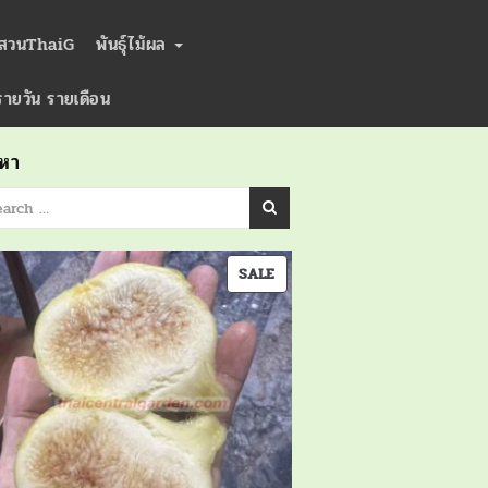
่สวนThaiG
พันธุ์ไม้ผล
ารายวัน รายเดือน
นหา
PRODUCT
SALE
ON
SALE