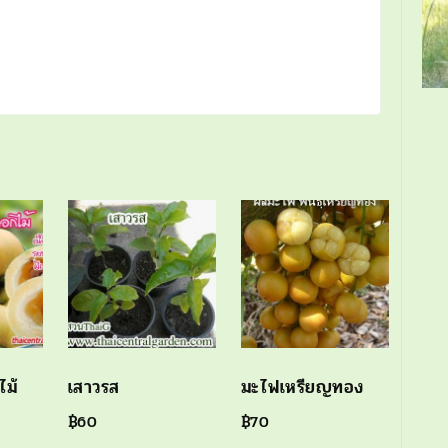
ไม้
เสาวรส
มะไฟเหรียญทอง
฿
60
฿
70