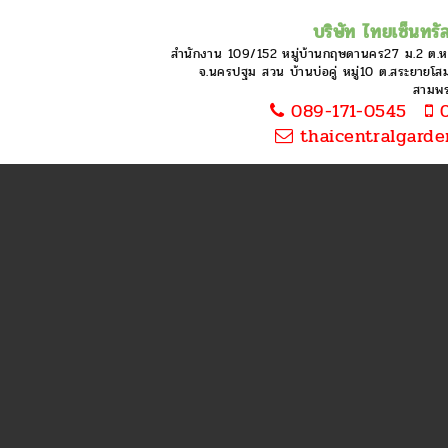
บริษัท ไทยเซ็นทรัล
สำนักงาน 109/152 หมู่บ้านกฤษดานคร27 ม.2 ต.
จ.นครปฐม สวน บ้านบ่อคู่ หมู่10 ต.สระยายโสม 
สามพ
089-171-0545
0
thaicentralgard