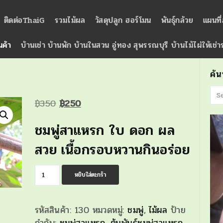
ติดต่อThaiG
รวมไม้ผล
วัสดุปลูก ฮอร์โมน
พันธุ์กล้วย
แผนที
นค้า
บ้านเช่า บ้านพัก บ้านในสวน อู่ทอง สุพรรณบุรี บ้านไม้ไผ่ให้เช่
ค้
Original
Current
฿
350
฿
250
price
price
ชมพู่สาแหรก ใบ ดอก ผล
was:
is:
฿350.
฿250.
สวย เนื้อกรอบหวานกินอร่อย
จำนวน
หยิบใส่ตะกร้า
ชมพู่
สาแหรก
รหัสสินค้า:
130
หมวดหมู่:
ชมพู่
,
ไม้ผล
ป้าย
ชิ้น
กำกับ:
ชมพู่สาแหรก
,
ต้นพันธุ์ชมพู่สาแหรก