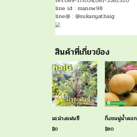
โทร.089-171054,081-5582320
line id : manow98
line@ : @sukanyathaig
สินค้าที่เกี่ยวข้อง
มะม่วงแฟนซี
กิ่งชมพู่น้ำดอก
฿
0
฿
80