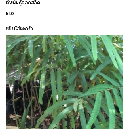
ต้นพันธุ์ดอกสลิด
฿
40
หยิบใส่ตะกร้า