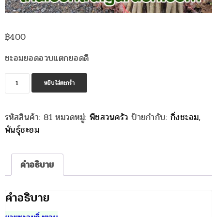
฿
400
ชะอมยอดอวบแตกยอดดี
จำนวน
หยิบใส่ตะกร้า
กิ่ง
ชะอม
รหัสสินค้า:
81
หมวดหมู่:
พืชสวนครัว
ป้ายกำกับ:
กิ่งชะอม
,
ชิ้น
พันธุ์ชะอม
คำอธิบาย
คำอธิบาย