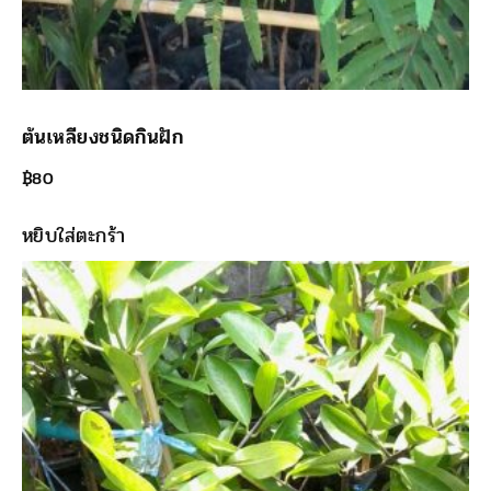
ต้นเหลียงชนิดกินฝัก
฿
80
หยิบใส่ตะกร้า