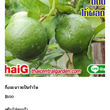
กิ่งมะนาวแป้นรำไพ
฿
100
หยิบใส่ตะกร้า