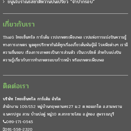
ขนุนโบราณรสชาติหวานปนเปรี้ยว “จำปากรอบ”
เกี่ยวกับเรา
ThaiG ไทยเซ็นทรัล การ์เด้น เวปเกษตรเพียงพอ เวปแห่งการแบ่งปันความรู้
ทางการเกษตร พูดคุยปรึกษากันได้ทุกเรื่องเกี่ยวต้นพันธุ์ไม้ โรคพืชต่างๆ เรามี
ความชื่นชอบ เรื่องการเกษตรเป็นการส่วนตัว เป็นเวปไซต์ สำหรับแบ่งปัน
ความรู้เกี่ยวกับการทำเกษตรแบบก้าวหน้า หรือเกษตรเพียงพอ
ติดต่อเรา
บริษัท ไทยเซ็นทรัล การ์เด้น จำกัด
สำนักงาน 109/152 หมู่บ้านกฤษดานคร27 ม.2 ต.หอมเกร็ด อ.สามพราน
จ.นครปฐม สวน บ้านบ่อคู่ หมู่10 ต.สระยายโสม อ.อู่ทอง สุพรรณบุรี
089-171-0545
081-558-2320