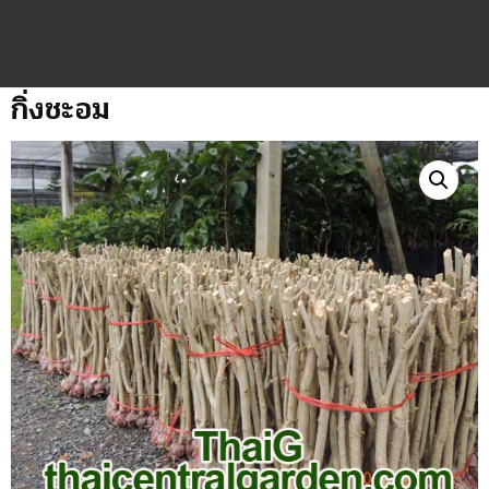
กิ่งชะอม