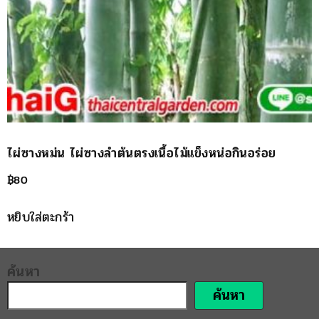
ไผ่ซางหม่น ไผ่ซางลำต้นตรงเนื้อไม้แข็งหน่อกินอร่อย
฿
80
หยิบใส่ตะกร้า
ค้นหา
ค้นหา