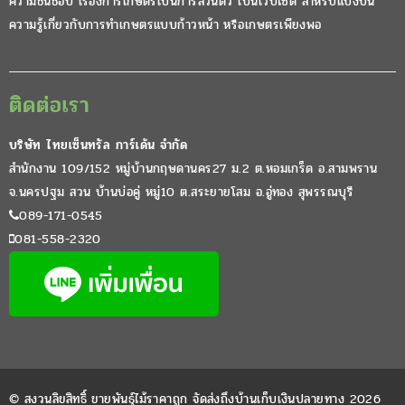
ความชื่นชอบ เรื่องการเกษตรเป็นการส่วนตัว เป็นเวปไซต์ สำหรับแบ่งปัน
ความรู้เกี่ยวกับการทำเกษตรแบบก้าวหน้า หรือเกษตรเพียงพอ
ติดต่อเรา
บริษัท ไทยเซ็นทรัล การ์เด้น จำกัด
สำนักงาน 109/152 หมู่บ้านกฤษดานคร27 ม.2 ต.หอมเกร็ด อ.สามพราน
จ.นครปฐม สวน บ้านบ่อคู่ หมู่10 ต.สระยายโสม อ.อู่ทอง สุพรรณบุรี
089-171-0545
081-558-2320
© สงวนลิขสิทธิ์ ขายพันธุ์ไม้ราคาถูก จัดส่งถึงบ้านเก็บเงินปลายทาง 2026