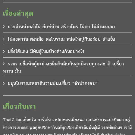
เรื่องล่าสุด
ขายจำหน่ายลำไผ่ ยักษ์น่าน สร้างไพร ไผ่ตง ไผ่ลำมะลอก
ไผ่ตงหวาน ตงหม้อ ตงโบราณ หน่อใหญ่กินอร่อย ลำแข็ง
ฝรั่งไส้แดง มีพันธุ์ไหนบ้างต่างกันอย่างไร
รวมรายชื่อพันธุ์มะม่วงชนิดกินดิบกินสุกมีครบทุกรสชาติ เปรี้ยว
หวาน มัน
ขนุนโบราณรสชาติหวานปนเปรี้ยว “จำปากรอบ”
เกี่ยวกับเรา
ThaiG ไทยเซ็นทรัล การ์เด้น เวปเกษตรเพียงพอ เวปแห่งการแบ่งปันความรู้
ทางการเกษตร พูดคุยปรึกษากันได้ทุกเรื่องเกี่ยวต้นพันธุ์ไม้ โรคพืชต่างๆ เรามี