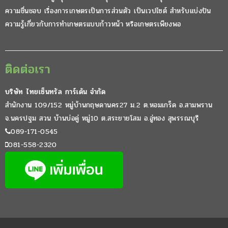
ความชื่นชอบ เรื่องการเกษตรเป็นการส่วนตัว เป็นเวปไซต์ สำหรับแบ่งปัน
ความรู้เกี่ยวกับการทำเกษตรแบบก้าวหน้า หรือเกษตรเพียงพอ
ติดต่อเรา
บริษัท ไทยเซ็นทรัล การ์เด้น จำกัด
สำนักงาน 109/152 หมู่บ้านกฤษดานคร27 ม.2 ต.หอมเกร็ด อ.สามพราน
จ.นครปฐม สวน บ้านบ่อคู่ หมู่10 ต.สระยายโสม อ.อู่ทอง สุพรรณบุรี
089-171-0545
081-558-2320