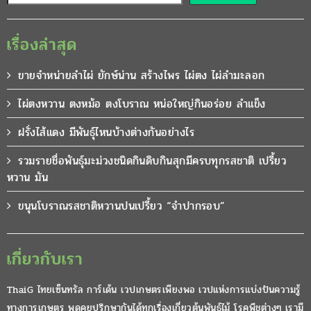
เรื่องล่าสุด
ขายจำหน่ายลำไผ่ ยักษ์น่าน สร้างไพร ไผ่ตง ไผ่ลำมะลอก
ไผ่ตงหวาน ตงหม้อ ตงโบราณ หน่อใหญ่กินอร่อย ลำแข็ง
ฝรั่งไส้แดง มีพันธุ์ไหนบ้างต่างกันอย่างไร
รวมรายชื่อพันธุ์มะม่วงชนิดกินดิบกินสุกมีครบทุกรสชาติ เปรี้ยว
หวาน มัน
ขนุนโบราณรสชาติหวานปนเปรี้ยว “จำปากรอบ”
เกี่ยวกับเรา
ThaiG ไทยเซ็นทรัล การ์เด้น เวปเกษตรเพียงพอ เวปแห่งการแบ่งปันความรู้
ทางการเกษตร พูดคุยปรึกษากันได้ทุกเรื่องเกี่ยวต้นพันธุ์ไม้ โรคพืชต่างๆ เรามี