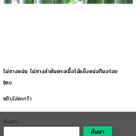
ไผ่ซางหม่น ไผ่ซางลำต้นตรงเนื้อไม้แข็งหน่อกินอร่อย
฿
80
หยิบใส่ตะกร้า
ค้นหา
ค้นหา