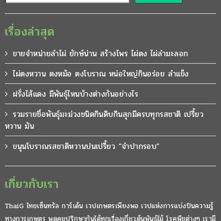
เรื่องล่าสุด
ขายจำหน่ายลำไผ่ ยักษ์น่าน สร้างไพร ไผ่ตง ไผ่ลำมะลอก
ไผ่ตงหวาน ตงหม้อ ตงโบราณ หน่อใหญ่กินอร่อย ลำแข็ง
ฝรั่งไส้แดง มีพันธุ์ไหนบ้างต่างกันอย่างไร
รวมรายชื่อพันธุ์มะม่วงชนิดกินดิบกินสุกมีครบทุกรสชาติ เปรี้ยว
หวาน มัน
ขนุนโบราณรสชาติหวานปนเปรี้ยว “จำปากรอบ”
เกี่ยวกับเรา
ThaiG ไทยเซ็นทรัล การ์เด้น เวปเกษตรเพียงพอ เวปแห่งการแบ่งปันความรู้
ทางการเกษตร พูดคุยปรึกษากันได้ทุกเรื่องเกี่ยวต้นพันธุ์ไม้ โรคพืชต่างๆ เรามี