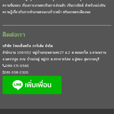
ความชื่นชอบ เรื่องการเกษตรเป็นการส่วนตัว เป็นเวปไซต์ สำหรับแบ่งปัน
ความรู้เกี่ยวกับการทำเกษตรแบบก้าวหน้า หรือเกษตรเพียงพอ
ติดต่อเรา
บริษัท ไทยเซ็นทรัล การ์เด้น จำกัด
สำนักงาน 109/152 หมู่บ้านกฤษดานคร27 ม.2 ต.หอมเกร็ด อ.สามพราน
จ.นครปฐม สวน บ้านบ่อคู่ หมู่10 ต.สระยายโสม อ.อู่ทอง สุพรรณบุรี
089-171-0545
081-558-2320