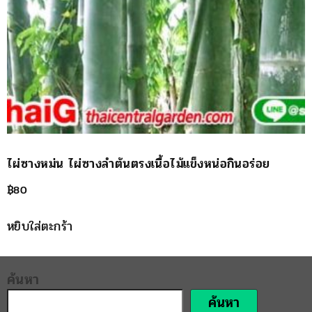
ไผ่ซางหม่น ไผ่ซางลำต้นตรงเนื้อไม้แข็งหน่อกินอร่อย
฿
80
หยิบใส่ตะกร้า
ค้นหา
ค้นหา