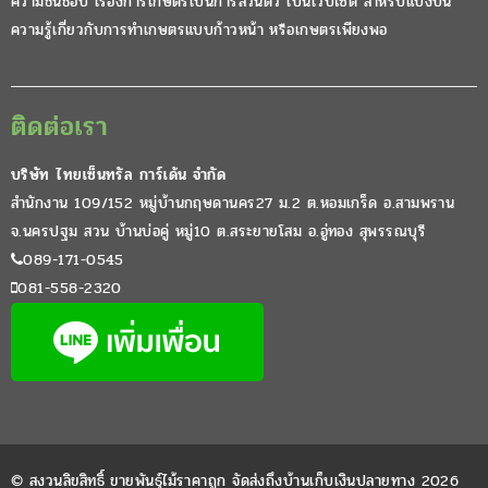
ความชื่นชอบ เรื่องการเกษตรเป็นการส่วนตัว เป็นเวปไซต์ สำหรับแบ่งปัน
ความรู้เกี่ยวกับการทำเกษตรแบบก้าวหน้า หรือเกษตรเพียงพอ
ติดต่อเรา
บริษัท ไทยเซ็นทรัล การ์เด้น จำกัด
สำนักงาน 109/152 หมู่บ้านกฤษดานคร27 ม.2 ต.หอมเกร็ด อ.สามพราน
จ.นครปฐม สวน บ้านบ่อคู่ หมู่10 ต.สระยายโสม อ.อู่ทอง สุพรรณบุรี
089-171-0545
081-558-2320
© สงวนลิขสิทธิ์ ขายพันธุ์ไม้ราคาถูก จัดส่งถึงบ้านเก็บเงินปลายทาง 2026