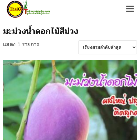
Tog
มะม่วงน้ำดอกไม้สีม่วง
แสดง 1 รายการ