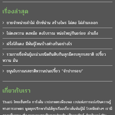
เรื่องล่าสุด
ขายจำหน่ายลำไผ่ ยักษ์น่าน สร้างไพร ไผ่ตง ไผ่ลำมะลอก
ไผ่ตงหวาน ตงหม้อ ตงโบราณ หน่อใหญ่กินอร่อย ลำแข็ง
ฝรั่งไส้แดง มีพันธุ์ไหนบ้างต่างกันอย่างไร
รวมรายชื่อพันธุ์มะม่วงชนิดกินดิบกินสุกมีครบทุกรสชาติ เปรี้ยว
หวาน มัน
ขนุนโบราณรสชาติหวานปนเปรี้ยว “จำปากรอบ”
เกี่ยวกับเรา
ThaiG ไทยเซ็นทรัล การ์เด้น เวปเกษตรเพียงพอ เวปแห่งการแบ่งปันความรู้
ทางการเกษตร พูดคุยปรึกษากันได้ทุกเรื่องเกี่ยวต้นพันธุ์ไม้ โรคพืชต่างๆ เรามี