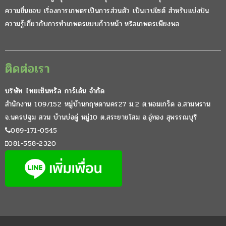
ความชื่นชอบ เรื่องการเกษตรเป็นการส่วนตัว เป็นเวปไซต์ สำหรับแบ่งปัน
ความรู้เกี่ยวกับการทำเกษตรแบบก้าวหน้า หรือเกษตรเพียงพอ
ติดต่อเรา
บริษัท ไทยเซ็นทรัล การ์เด้น จำกัด
สำนักงาน 109/152 หมู่บ้านกฤษดานคร27 ม.2 ต.หอมเกร็ด อ.สามพราน
จ.นครปฐม สวน บ้านบ่อคู่ หมู่10 ต.สระยายโสม อ.อู่ทอง สุพรรณบุรี
089-171-0545
081-558-2320