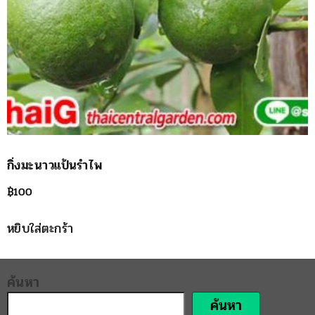
กิ่งมะนาวแป้นรำไพ
฿
100
หยิบใส่ตะกร้า
ค้นหา
ค้นหา