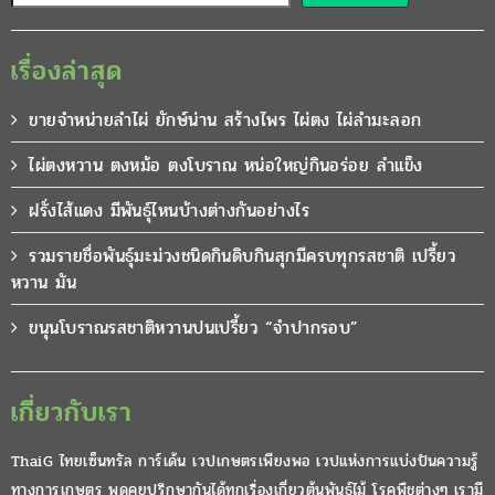
เรื่องล่าสุด
ขายจำหน่ายลำไผ่ ยักษ์น่าน สร้างไพร ไผ่ตง ไผ่ลำมะลอก
ไผ่ตงหวาน ตงหม้อ ตงโบราณ หน่อใหญ่กินอร่อย ลำแข็ง
ฝรั่งไส้แดง มีพันธุ์ไหนบ้างต่างกันอย่างไร
รวมรายชื่อพันธุ์มะม่วงชนิดกินดิบกินสุกมีครบทุกรสชาติ เปรี้ยว
หวาน มัน
ขนุนโบราณรสชาติหวานปนเปรี้ยว “จำปากรอบ”
เกี่ยวกับเรา
ThaiG ไทยเซ็นทรัล การ์เด้น เวปเกษตรเพียงพอ เวปแห่งการแบ่งปันความรู้
ทางการเกษตร พูดคุยปรึกษากันได้ทุกเรื่องเกี่ยวต้นพันธุ์ไม้ โรคพืชต่างๆ เรามี