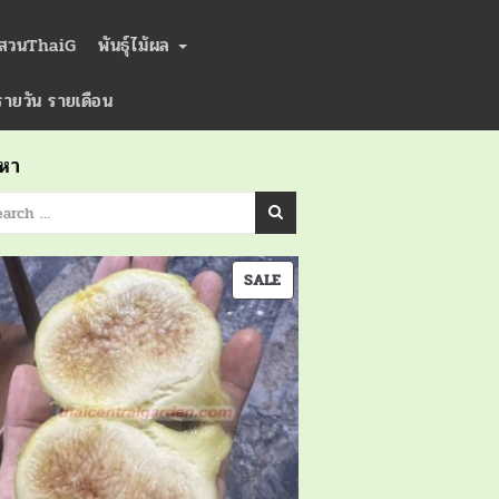
่สวนThaiG
พันธุ์ไม้ผล
ารายวัน รายเดือน
นหา
PRODUCT
SALE
ON
SALE