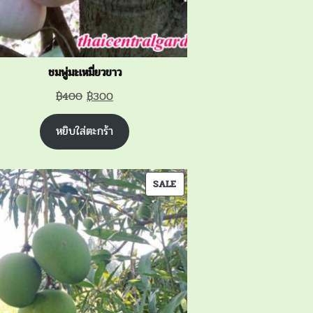
ชมพู่มะเหมี่ยวขาว
Original
Current
฿
400
฿
300
price
price
หยิบใส่ตะกร้า
was:
is:
฿400.
฿300.
PRODUCT
SALE
ON
SALE