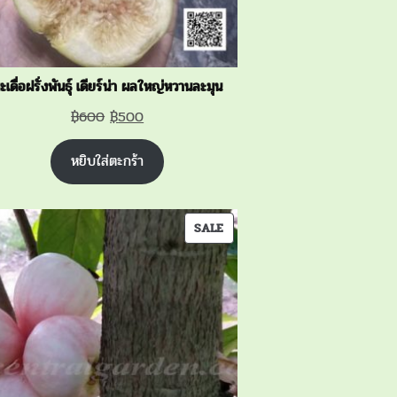
ะเดื่อฝรั่งพันธุ์ เดียร์น่า ผลใหญ่หวานละมุน
Original
Current
฿
600
฿
500
price
price
หยิบใส่ตะกร้า
was:
is:
฿600.
฿500.
PRODUCT
SALE
ON
SALE