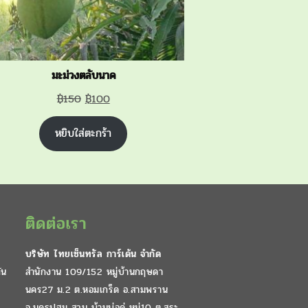
มะม่วงตลับนาค
Original
Current
฿
150
฿
100
price
price
หยิบใส่ตะกร้า
was:
is:
฿150.
฿100.
ติดต่อเรา
บริษัท ไทยเซ็นทรัล การ์เด้น จำกัด
ัน
สำนักงาน 109/152 หมู่บ้านกฤษดา
นคร27 ม.2 ต.หอมเกร็ด อ.สามพราน
จ.นครปฐม สวน บ้านบ่อคู่ หมู่10 ต.สระ