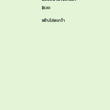
฿
130
หยิบใส่ตะกร้า