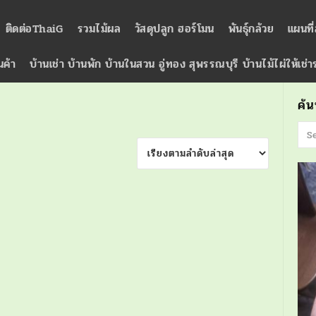
ติดต่อThaiG
รวมไม้ผล
วัสดุปลูก ฮอร์โมน
พันธุ์กล้วย
แผนที
นค้า
บ้านเช่า บ้านพัก บ้านในสวน อู่ทอง สุพรรณบุรี บ้านไม้ไผ่ให้เช่
ค้