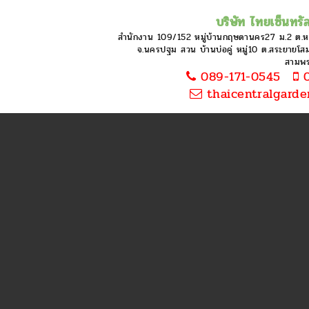
บริษัท ไทยเซ็นทรัล
สำนักงาน 109/152 หมู่บ้านกฤษดานคร27 ม.2 ต.
จ.นครปฐม สวน บ้านบ่อคู่ หมู่10 ต.สระยายโสม 
สามพ
089-171-0545
0
thaicentralgard