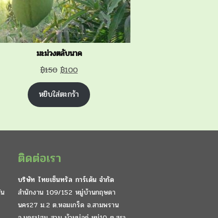
มะม่วงตลับนาค
Original
Current
฿
150
฿
100
price
price
หยิบใส่ตะกร้า
was:
is:
฿150.
฿100.
ติดต่อเรา
บริษัท ไทยเซ็นทรัล การ์เด้น จำกัด
ัน
สำนักงาน 109/152 หมู่บ้านกฤษดา
นคร27 ม.2 ต.หอมเกร็ด อ.สามพราน
จ.นครปฐม สวน บ้านบ่อคู่ หมู่10 ต.สระ