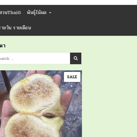
่สวนThaiG
พันธุ์ไม้ผล
ารายวัน รายเดือน
นหา
PRODUCT
SALE
ON
SALE