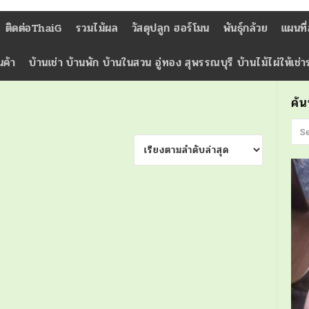
ติดต่อThaiG
รวมไม้ผล
วัสดุปลูก ฮอร์โมน
พันธุ์กล้วย
แผนที
นค้า
บ้านเช่า บ้านพัก บ้านในสวน อู่ทอง สุพรรณบุรี บ้านไม้ไผ่ให้เช่
ค้