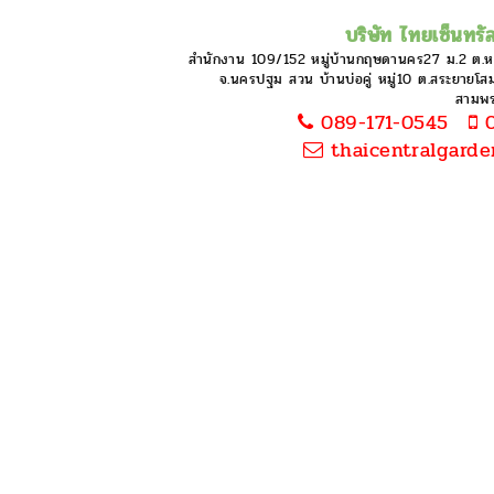
บริษัท ไทยเซ็นทรัล
สำนักงาน 109/152 หมู่บ้านกฤษดานคร27 ม.2 ต.
จ.นครปฐม สวน บ้านบ่อคู่ หมู่10 ต.สระยายโสม 
สามพ
089-171-0545
0
thaicentralgard