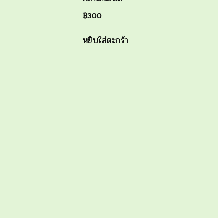
฿
300
หยิบใส่ตะกร้า