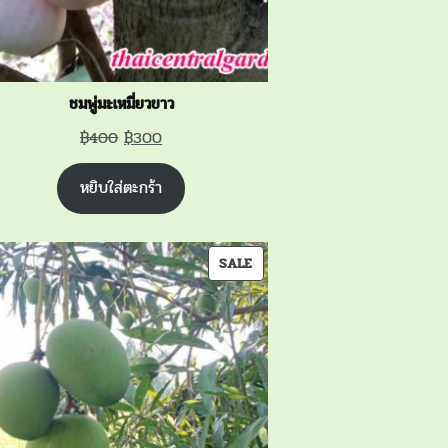
ชมพู่มะเหมี่ยวขาว
Original
Current
฿
400
฿
300
price
price
หยิบใส่ตะกร้า
was:
is:
฿400.
฿300.
PRODUCT
SALE
ON
SALE