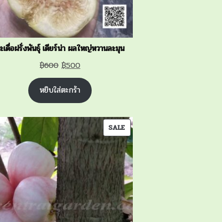
ะเดื่อฝรั่งพันธุ์ เดียร์น่า ผลใหญ่หวานละมุน
Original
Current
฿
600
฿
500
price
price
หยิบใส่ตะกร้า
was:
is:
฿600.
฿500.
PRODUCT
SALE
ON
SALE