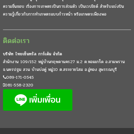
ความชื่นชอบ เรื่องการเกษตรเป็นการส่วนตัว เป็นเวปไซต์ สำหรับแบ่งปัน
ความรู้เกี่ยวกับการทำเกษตรแบบก้าวหน้า หรือเกษตรเพียงพอ
ติดต่อเรา
บริษัท ไทยเซ็นทรัล การ์เด้น จำกัด
สำนักงาน 109/152 หมู่บ้านกฤษดานคร27 ม.2 ต.หอมเกร็ด อ.สามพราน
จ.นครปฐม สวน บ้านบ่อคู่ หมู่10 ต.สระยายโสม อ.อู่ทอง สุพรรณบุรี
089-171-0545
081-558-2320