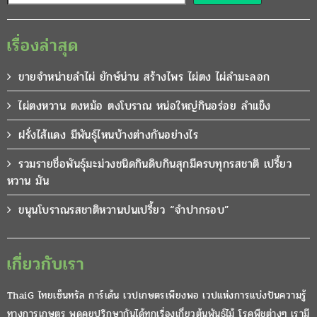
เรื่องล่าสุด
ขายจำหน่ายลำไผ่ ยักษ์น่าน สร้างไพร ไผ่ตง ไผ่ลำมะลอก
ไผ่ตงหวาน ตงหม้อ ตงโบราณ หน่อใหญ่กินอร่อย ลำแข็ง
ฝรั่งไส้แดง มีพันธุ์ไหนบ้างต่างกันอย่างไร
รวมรายชื่อพันธุ์มะม่วงชนิดกินดิบกินสุกมีครบทุกรสชาติ เปรี้ยว
หวาน มัน
ขนุนโบราณรสชาติหวานปนเปรี้ยว “จำปากรอบ”
เกี่ยวกับเรา
ThaiG ไทยเซ็นทรัล การ์เด้น เวปเกษตรเพียงพอ เวปแห่งการแบ่งปันความรู้
ทางการเกษตร พูดคุยปรึกษากันได้ทุกเรื่องเกี่ยวต้นพันธุ์ไม้ โรคพืชต่างๆ เรามี