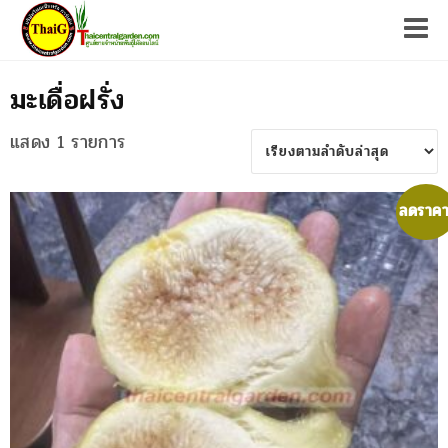
Tog
มะเดื่อฝรั่ง
แสดง 1 รายการ
ลดราคา