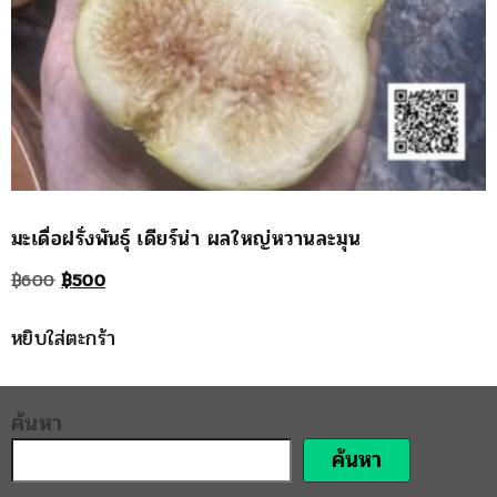
มะเดื่อฝรั่งพันธุ์ เดียร์น่า ผลใหญ่หวานละมุน
Original
Current
฿
600
฿
500
price
price
หยิบใส่ตะกร้า
was:
is:
฿600.
฿500.
ค้นหา
ค้นหา