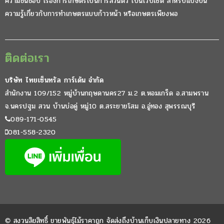
ความชื่นชอบ เรื่องการเกษตรเป็นการส่วนตัว เป็นเวปไซต์ สำหรับแบ่งปัน
ความรู้เกี่ยวกับการทำเกษตรแบบก้าวหน้า หรือเกษตรเพียงพอ
ติดต่อเรา
บริษัท ไทยเซ็นทรัล การ์เด้น จำกัด
สำนักงาน 109/152 หมู่บ้านกฤษดานคร27 ม.2 ต.หอมเกร็ด อ.สามพราน
จ.นครปฐม สวน บ้านบ่อคู่ หมู่10 ต.สระยายโสม อ.อู่ทอง สุพรรณบุรี
089-171-0545
081-558-2320
© สงวนลิขสิทธิ์ ขายพันธุ์ไม้ราคาถูก จัดส่งถึงบ้านเก็บเงินปลายทาง 2026