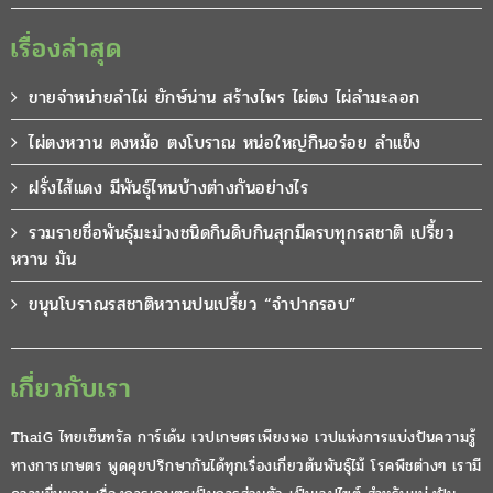
เรื่องล่าสุด
ขายจำหน่ายลำไผ่ ยักษ์น่าน สร้างไพร ไผ่ตง ไผ่ลำมะลอก
ไผ่ตงหวาน ตงหม้อ ตงโบราณ หน่อใหญ่กินอร่อย ลำแข็ง
ฝรั่งไส้แดง มีพันธุ์ไหนบ้างต่างกันอย่างไร
รวมรายชื่อพันธุ์มะม่วงชนิดกินดิบกินสุกมีครบทุกรสชาติ เปรี้ยว
หวาน มัน
ขนุนโบราณรสชาติหวานปนเปรี้ยว “จำปากรอบ”
เกี่ยวกับเรา
ThaiG ไทยเซ็นทรัล การ์เด้น เวปเกษตรเพียงพอ เวปแห่งการแบ่งปันความรู้
ทางการเกษตร พูดคุยปรึกษากันได้ทุกเรื่องเกี่ยวต้นพันธุ์ไม้ โรคพืชต่างๆ เรามี