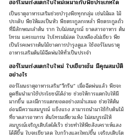
ฮอร์โมนเร่งแตกใบใหม่
เหมาะกับพืชประเภทใด
เป็นธาตุอาหารเสริมช่วยบำรุงพืชทุกกลุ่ม เช่นไม้ผล ไม้
ประดับ พืชให้ผลเป็นหัว พืชตระกูลกะหล่ำ พืชตระกูลถั่ว
ที่มีลักษณะลำต้น ราก ใบไม่สมบูรณ์ ขาดสารอาหาร ต้น
โทรม แคระแกรน ใบโทรมไม่สด ใบเหลืองไม่เขียว พืช
เป็นโรคเพราะต้นไม้ขาดการบำรุงดูแล ใช้ฮอร์โมนธาตุ
อาหารเสริมต้นไม้ฉีดพ่นให้ทั่วเป็นประจำ
ฮอร์โมนเร่งแตกใบใหม่ ใบเขียวเข้ม มีคุณสมบัติ
อย่างไร
ฮอร์โมนธาตุอาหารเสริม”วีกรีน” เมื่อฉีดพ่นแล้ว พืชจะ
ดูดซึมนำมาใช้ประโยชน์ได้ง่าย ช่วยให้การแตกใบให้มี
มากขึ้น และมีการแตกยอดอย่างสม่ำเสมอ ช่วยให้ต้น
อ่อนมีความสมบูรณ์ แข็งแรง สามารถนำมาใช้กับต้นไม้
ที่ขาดสารอาหาร ต้นโทรมเหี่ยวแห้ง ไม่สมบูรณ์ให้
สมบูรณ์เจริญเติบโตได้เร็ว ช่วยทำให้พืชสังเคราะห์แสง
ได้ดีขึ้น ใบจะเขียวสด ใบกว้างและใหญ่ขึ้น เจริญเติบโต