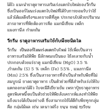
ได้ไว แนะนำธาตุอาหารเสริมเร่งแตกใบใหม่ของวีกรีน
ซึ่งเป็นฮอร์โมนเร่งแตกใบใหม่ที่ได้รับการยอมรับว่าใช้
แล้วได้ผลดีจริงๆและขายดีที่สุด ประกอบไปด้วยปริมาณ
สารอาหารที่พืชต้องการคือ แมกนีเซียม เหล็ก
แมงกานีส กำมะถัน
วีกรีน ธาตุอาหารเสริมใช้กับพืชชนิดใด
วีกรีน
เป็นฮอร์โมนเร่งแตกใบใหม่
ใช้เพื่อเป็นสาร
อาหารเสริมให้พืช มีลักษณะเป็นผง ใช้ละลายกับน้ำ
ประกอบด้วยแร่ธาตุ แมกนีเซียม (MgO) 3.5 %
,กำมะถัน (S) 5 % เหล็ก (Fe) 5.5% , แมงกานีส
(Mm) 2.5% ซึ่งเป็นสารอาหารที่จำเป็นสำหรับพืชที่ไม่
สมบูรณ์ ขาดธาตุอาหาร เป็นตัวช่วยที่ดีสำหรับเร่งให้ใบ
แตกออกมาได้ไว ใบจะมีสีเขียวเข้ม เพระาปุ๋ยธาตุอาหาร
สูตรพิเศษนี้จะเป็นตัวช่วยให้พืชสังเคราะห์แสงทำให้พืช
แข็งแรงได้เป็นอย่างดี ซึ่งสามารถใช้ได้ดีกับพืชทุกกลุ่ม
คือ กลุ่มไม้ผล เช่น มะนาวฝรั่ง ขนุน ชมพู่ ทุเรียน