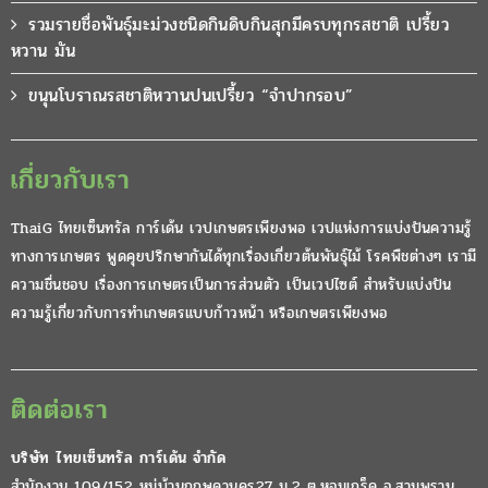
รวมรายชื่อพันธุ์มะม่วงชนิดกินดิบกินสุกมีครบทุกรสชาติ เปรี้ยว
หวาน มัน
ขนุนโบราณรสชาติหวานปนเปรี้ยว “จำปากรอบ”
เกี่ยวกับเรา
ThaiG ไทยเซ็นทรัล การ์เด้น เวปเกษตรเพียงพอ เวปแห่งการแบ่งปันความรู้
ทางการเกษตร พูดคุยปรึกษากันได้ทุกเรื่องเกี่ยวต้นพันธุ์ไม้ โรคพืชต่างๆ เรามี
ความชื่นชอบ เรื่องการเกษตรเป็นการส่วนตัว เป็นเวปไซต์ สำหรับแบ่งปัน
ความรู้เกี่ยวกับการทำเกษตรแบบก้าวหน้า หรือเกษตรเพียงพอ
ติดต่อเรา
บริษัท ไทยเซ็นทรัล การ์เด้น จำกัด
สำนักงาน 109/152 หมู่บ้านกฤษดานคร27 ม.2 ต.หอมเกร็ด อ.สามพราน