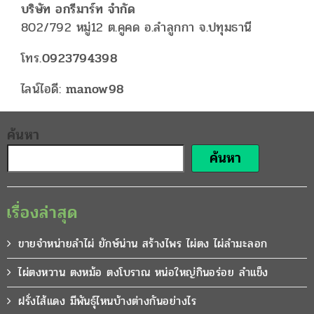
บริษัท อกรีมาร์ท จำกัด
802/792 หมู่12 ต.คูคด อ.ลำลูกกา จ.ปทุมธานี
โทร.
0923794398
ไลน์ไอดี:
manow98
ค้นหา
ค้นหา
เรื่องล่าสุด
ขายจำหน่ายลำไผ่ ยักษ์น่าน สร้างไพร ไผ่ตง ไผ่ลำมะลอก
ไผ่ตงหวาน ตงหม้อ ตงโบราณ หน่อใหญ่กินอร่อย ลำแข็ง
ฝรั่งไส้แดง มีพันธุ์ไหนบ้างต่างกันอย่างไร