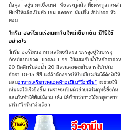
มังคุด องุ่น มะเขือเทศ พืชตระกูลถั่ว พืชตระกูลกะหล่ำ
พืชที่ให้ผลิตเป็นหัว เช่น แครอท มันฝรั่ง สัปปะรด หัว
หอม
วีกรีน ฮอร์โมนเร่งแตกใบใหม่เขียวเข้ม มีวิธีใช้
อย่างไร
วีกรีน ฮอร์โมนอาหารเสริมชนิดผง บรรจุอยู่ในบรรจุ
ภัณฑ์แบบขวด ขวดละ 1 กก. ใช้ผสมกับน้ำในอัตราส่วน
20 มิลลิกรัมต่อน้ำ 20 ลิตรและผสมกับสารจับใบใน
อัตรา 10-15 ซีซี แต่ถ้าต้องการให้ใบเขียวเข้มได้ดังใจให้
ผสม
อาหารเสริมกรดแอลฟ่าอะมิโน”วีอามีน”
จะช่วยให้
เห็นผลได้เร็วยิ่งขึ้น เพราะจะเป็นตัวช่วยเสริมฤทธิ์ซึ่งกัน
และกันทำให้ต้นไม้งาม เด้ง ได้เร็วกว่าการใช้ธาตุอาหาร
เสริม”วีกรีน”ตัวเดียว