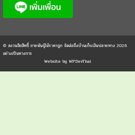
เกี่ยวกับเรา
ThaiG ไทยเซ็นทรัล การ์เด้น เวปเกษตรเพียงพอ เวปแห่งการแบ่งปันความรู้
ทางการเกษตร พูดคุยปรึกษากันได้ทุกเรื่องเกี่ยวต้นพันธุ์ไม้ โรคพืชต่างๆ เรามี
ความชื่นชอบ เรื่องการเกษตรเป็นการส่วนตัว เป็นเวปไซต์ สำหรับแบ่งปัน
ความรู้เกี่ยวกับการทำเกษตรแบบก้าวหน้า หรือเกษตรเพียงพอ
ติดต่อเรา
บริษัท ไทยเซ็นทรัล การ์เด้น จำกัด
สำนักงาน 109/152 หมู่บ้านกฤษดานคร27 ม.2 ต.หอมเกร็ด อ.สามพราน
จ.นครปฐม สวน บ้านบ่อคู่ หมู่10 ต.สระยายโสม อ.อู่ทอง สุพรรณบุรี
089-171-0545
081-558-2320