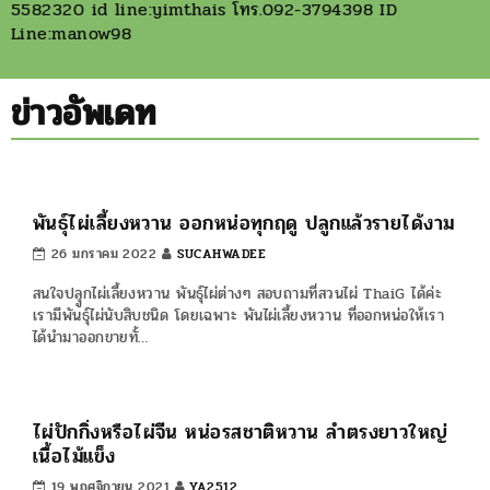
ค้นหา
สินค้าทังหมด
ติดต่อเรา
ThaiG ไทยเซ็นทรัลการ์เด้น
ศูนย์ขายกิ่งพันธุ์ไม้ออนไลน์ ตรงตามสายพันธุ์ที่คุณต้องการ
การจัดส่งสินค้า สวนThaiG จัดส่งสินค้าโดยขนส่งเอกชน จัดส่งทุก
วันจันทร์-เสาร์ สั่งไม้ขั้นต่ำ5ต้น
เก็บเงินปลาทางไม่บวกเพิ่ม
ลูกค้ามา
เลือกซื้อสินค้าด้วยตัวเองได้ที่หน้าร้านพุทธมณฑลสาย6 ได้ทุกวัน
08.00-17.00น.สำหรับลูกค้าที่ต้องการรับต้นไม้ที่ สวนThaiGอู่ทอง
ที่ตั้ง 160 บ้านบ่อคู่ อู่ทอง สุพรรณบุรี ให้สั่งล่วงหน้า 3-5วัน
โทร.089-1710545 ID Line:@sukanyathaig โทร.081-