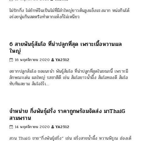
5582320 id line:yimthais โทร.092-3794398 ID
Line:manow98
ข่าวอัพเดท
พันธุ์ไผ่เลี้ยงหวาน ออกหน่อทุกฤดู ปลูกแล้วรายได้งาม
26 มกราคม 2022
SUCAHWADEE
สนใจปลุูกไผ่เลี้ยงหวาน พันธุ์ไผ่ต่างๆ สอบถามที่สวนไผ่ ThaiG ได้ค่ะ
เรามีพันธุ์ไผ่นับสิบชนิด โดยเฉพาะ พันไผ่เลี้ยงหวาน ที่ออกหน่อให้เรา
ได้นำมาออกขายทั้…
ไผ่ปักกิ่งหรือไผ่จีน หน่อรสชาติหวาน ลำตรงยาวใหญ่
เนื้อไม้แข็ง