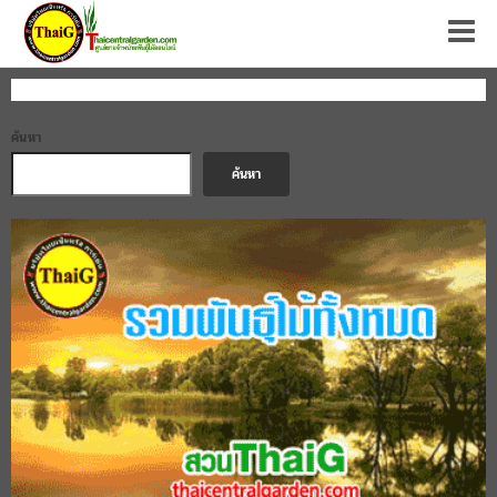
Tog
ขายจำหน่ายลำไผ่ ยักษ์น่าน สร้างไพร ไผ่ตง ไผ่
ลำมะลอก
6 พฤศจิกายน 2024
SUCAHWADEE