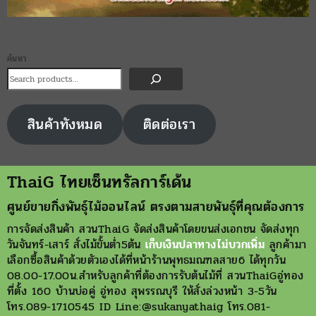
เรามีต้นไผ่พร้อมให้ตัด มาตัดเองหรือให้ทางสวนเราตัดให้แล้วแต่
จะตกลงกัน ขายลำไผ่ยักษ์น่านลำใหญ่มาก ไผ่สร้างไพร ไผ่ลำมะ
ลอก ไผ่ตงหม้อ ไผ่ยักษ์น่าน ขนาดลำ …
ค้นหา
ค้นหา