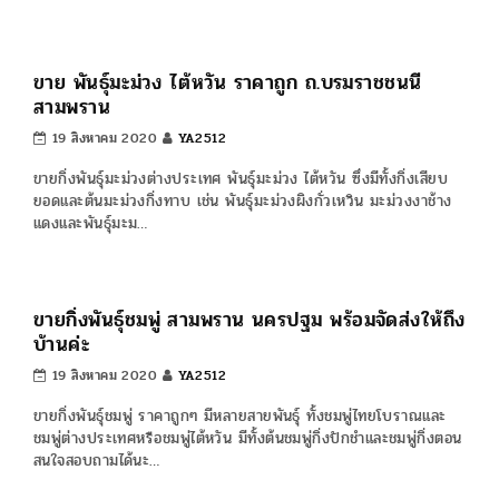
จำรัส พัฒนาสายพันธุ์มาจากเกษต…
ขายกิ่งพันธุ์มะนาว มีทุกสายพันธุ์ ที่ThaiG สามพราน
นครปฐม
11 พฤศจิกายน 2020
YA2512
สวนมะนาว ThaiG สามพราน ขาย”กิ่งพันธุ์มะนาว”ราคาไม่แพง พร้อม
จัดส่งให้ถึงบ้านและมีหลายสายพันธุ์เช่น มะนาวแป้นสุพรรณ แป้นรำไพ
แป้นจำรัส มะนาว…
ขนุนเพชรราชา ขนุนเนื้อเหลืองและหนา ยวงใหญ่ นุ่ม
กรอบ
3 กันยายน 2020
YA2512
ขนุนเพชรราชา ขนุนพันธ์ชั้นดี เนื้อหอม ยวงใหญ่หนา เมล็ดเล็ก รสชาติ
นุ่มกรอบ สีสวย ให้ผลผลิตทั้งปี เหมาะกับการปลูกไว้ทาน ก็ปลูกง่าย
ปลูกไว้ขายก็สบาย สร้า…