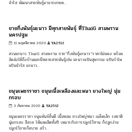
ฝรั่งแดงบางกอก ทับทิมสยาม ฝรั่งขี้นก กิมจู แป้นสีทองและอื่นๆ
เพราะเราเป็น…
ขายกิ่งพันธุ์ละมุด สวนThaiG สามพราน นครปฐม ส่ง
ถึงบ้านค่ะ
14 พฤศจิกายน 2020
YA2512
สวน ThaiG จำหน่าย”กิ่งพันธุ์ละมุด” ราคาถูกๆ เช่น ละมุดกระสวยมา
เลย์ ละมุดยักษ์กลมสาลี ละมุดสีดาและพันธุ์ไม้ผลอื่นๆอีกหลายชนิด พันธุ์
ไม้พร้อ…
มะนาวแป้นผลใหญ่ มะนาวแป้นจำรัส ข้อดีให้ผลดก
ออกลูกไม่ขาดต้น
12 พฤศจิกายน 2020
YA2512
มะนาวแป้นจำรัส มะนาวแป้นผลใหญ่ พัฒนาสายพันธุ์โดยคนไทย
มะนาวพันธุ์ดีในบ้านเรามีดีหลายพันธุ์ วันนี้จะมาแนะนำมะนาวพันธุ์แป้น