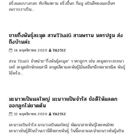
19 พฤศจิกายน 2021
YA2512
ไผ่ปักกิ่ง ไผ่ยักษ์จีนเป็นไผ่ที่มีลำใหญ่ยาวต้นสูงแข็งแรงมาก หน่อกินได้
อร่อยนุ่มกินสดหรือทำตากแห้งก็ไม่เหนียว
6 สายพันธุ์ส้มโอ ที่น่าปลูกที่สุด เพราะเนื้อหวานผล
ใหญ่
16 พฤศจิกายน 2020
YA2512
อยากปลูกส้มโอ ขอแนะนำ พันธุ์ส้มโอ ที่น่าปลูกที่สุดในขณะนี้ เพราะมี
ลักษณะเด่น ผลใหญ่ รสชาติดี เช่น ส้มโอขาวน้ำผึ้ง ส้มโอทองดี ส้มโอ
ทับทิมสยาม ส้มโอไร้เ…
จำหน่าย กิ่งพันธุ์ฝรั่ง ราคาถูกพร้อมจัดส่ง มาThaiG
สามพราน
14 พฤศจิกายน 2020
YA2512
สวน ThaiG ขาย”กิ่งพันธุ์ฝรั่ง” เช่น ฝรั่งสายน้ำผึ้ง หวานพิรุณ ฮ่องเต้