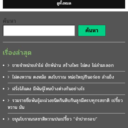
ขนุนทองทวีโชค ทวายปีดียว ออกผลไว เนื้อขนุนสี
เหลืองทองยวงใหญ่
10 สิงหาคม 2020
YA2512
ขนุนทองทวีโชค เป็นขนุนออกผลไว บางคนเรียกว่า”ขนุนทวายปีเดียว”
ปลูกไม่เกิน 1 ปี เริ่มให้ผลผลิต ใผลใหญ่เนื้อหนา เนื้อขนุนสีเหลืองทอง
สวย น่าทา…
ชมพู่เพชรสามพราน ผลใหญ่โตคล้ายชมพู่เพชร เนื้อ
กรอบและหวาน
20 กรกฎาคม 2020
YA2512
ชมพู่เพชรสามพราน พันธุ์ชมพู่ขึ้นชื่อของอำเภอสามพราน รสชาติเนื้อ
ชมพู่กรอบ หวานอร่อยกำลังดีและให้ผลดกติดลูกทั้งปี สนใจกิ่งพันธุ์
ชมพู่สอบถามได้ค่ะ ที่สวน…