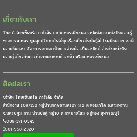
ดูทั้งหมด
ค้นหา
ค้นหา
เรื่องล่าสุด
ขายจำหน่ายลำไผ่ ยักษ์น่าน สร้างไพร ไผ่ตง ไผ่ลำมะลอก
ไผ่ตงหวาน ตงหม้อ ตงโบราณ หน่อใหญ่กินอร่อย ลำแข็ง
ฝรั่งไส้แดง มีพันธุ์ไหนบ้างต่างกันอย่างไร
รวมรายชื่อพันธุ์มะม่วงชนิดกินดิบกินสุกมีครบทุกรสชาติ เปรี้ยว
หวาน มัน
ขนุนโบราณรสชาติหวานปนเปรี้ยว “จำปากรอบ”