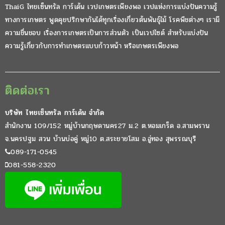
ThaiG ไทยเซ็นทรัล การ์เด้น เวปเกษตรเพียงพอ เวปแห่งการแบ่งปันความรู้
ทางการเกษตร พูดคุยปรึกษากันได้ทุกเรื่องเกี่ยวต้นพันธุ์ไม้ โรคพืชต่างๆ เรามี
ความชื่นชอบ เรื่องการเกษตรเป็นการส่วนตัว เป็นเวปไซต์ สำหรับแบ่งปัน
ความรู้เกี่ยวกับการทำเกษตรแบบก้าวหน้า หรือเกษตรเพียงพอ
ติดต่อเรา
บริษัท ไทยเซ็นทรัล การ์เด้น จำกัด
สำนักงาน 109/152 หมู่บ้านกฤษดานคร27 ม.2 ต.หอมเกร็ด อ.สามพราน
จ.นครปฐม สวน บ้านบ่อคู่ หมู่10 ต.สระยายโสม อ.อู่ทอง สุพรรณบุรี
089-171-0545
081-558-2320