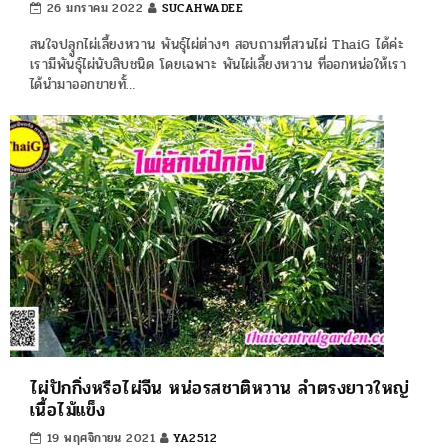
26 มกราคม 2022
SUCAHWADEE
สนใจปลุูกไผ่เลี้ยงหวาน พันธุ์ไผ่ต่างๆ สอบถามที่สวนไผ่ ThaiG ได้ค่ะ
เรามีพันธุ์ไผ่นับสิบชนิด โดยเฉพาะ พันไผ่เลี้ยงหวาน ที่ออกหน่อให้เรา
ได้นำมาออกขายทั้…
ไผ่ปักกิ่งหรือไผ่จีน หน่อรสชาติหวาน ลำตรงยาวใหญ่
เนื้อไม้แข็ง
19 พฤศจิกายน 2021
YA2512