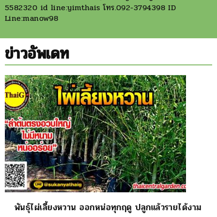
5582320 id line:yimthais โทร.092-3794398 ID
Line:manow98
ข่าวอัพเดท
พันธุ์ไผ่เลี้ยงหวาน ออกหน่อทุกฤดู ปลูกแล้วรายได้งาม