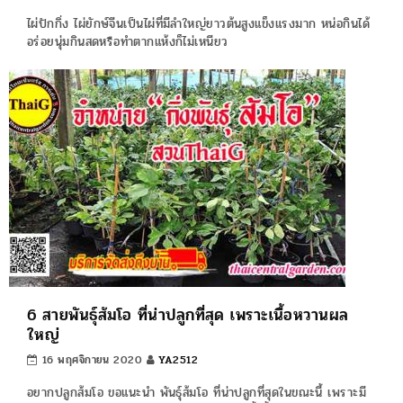
ไผ่ปักกิ่ง ไผ่ยักษ์จีนเป็นไผ่ที่มีลำใหญ่ยาวต้นสูงแข็งแรงมาก หน่อกินได้
อร่อยนุ่มกินสดหรือทำตากแห้งก็ไม่เหนียว
6 สายพันธุ์ส้มโอ ที่น่าปลูกที่สุด เพราะเนื้อหวานผล
ใหญ่
16 พฤศจิกายน 2020
YA2512
อยากปลูกส้มโอ ขอแนะนำ พันธุ์ส้มโอ ที่น่าปลูกที่สุดในขณะนี้ เพราะมี