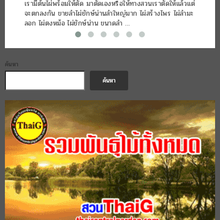
เรามีต้นไผ่พร้อมให้ตัด มาตัดเองหรือให้ทางสวนเราตัดให้แล้วแต่
จะตกลงกัน ขายลำไผ่ยักษ์น่านลำใหญ่มาก ไผ่สร้างไพร ไผ่ลำมะ
ลอก ไผ่ตงหม้อ ไผ่ยักษ์น่าน ขนาดลำ …
ค้นหา
ค้นหา