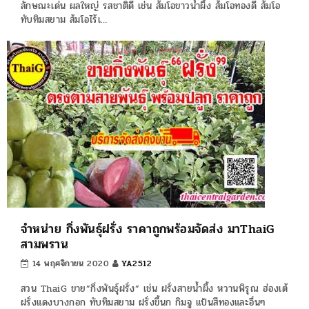
ลักษณะเด่น ผลใหญ่ รสชาติดี เช่น ส้มโอขาวน้ำผึ้ง ส้มโอทองดี ส้มโอ
ทับทิมสยาม ส้มโอไร้เ…
จำหน่าย กิ่งพันธุ์ฝรั่ง ราคาถูกพร้อมจัดส่ง มาThaiG
สามพราน
14 พฤศจิกายน 2020
YA2512
สวน ThaiG ขาย”กิ่งพันธุ์ฝรั่ง” เช่น ฝรั่งสายน้ำผึ้ง หวานพิรุณ ฮ่องเต้
ฝรั่งแดงบางกอก ทับทิมสยาม ฝรั่งขี้นก กิมจู แป้นสีทองและอื่นๆ