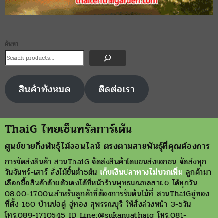
ค้นหา
สินค้าทังหมด
ติดต่อเรา
ThaiG ไทยเซ็นทรัลการ์เด้น
ศูนย์ขายกิ่งพันธุ์ไม้ออนไลน์ ตรงตามสายพันธุ์ที่คุณต้องการ
การจัดส่งสินค้า สวนThaiG จัดส่งสินค้าโดยขนส่งเอกชน จัดส่งทุก
วันจันทร์-เสาร์ สั่งไม้ขั้นต่ำ5ต้น
เก็บเงินปลาทางไม่บวกเพิ่ม
ลูกค้ามา
เลือกซื้อสินค้าด้วยตัวเองได้ที่หน้าร้านพุทธมณฑลสาย6 ได้ทุกวัน
08.00-17.00น.สำหรับลูกค้าที่ต้องการรับต้นไม้ที่ สวนThaiGอู่ทอง
ที่ตั้ง 160 บ้านบ่อคู่ อู่ทอง สุพรรณบุรี ให้สั่งล่วงหน้า 3-5วัน
โทร.089-1710545 ID Line:@sukanyathaig โทร.081-