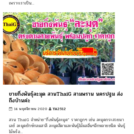
เพราะเราเป็น…
ขายกิ่งพันธุ์ละมุด สวนThaiG สามพราน นครปฐม ส่ง
ถึงบ้านค่ะ
14 พฤศจิกายน 2020
YA2512
สวน ThaiG จำหน่าย”กิ่งพันธุ์ละมุด” ราคาถูกๆ เช่น ละมุดกระสวยมา
เลย์ ละมุดยักษ์กลมสาลี ละมุดสีดาและพันธุ์ไม้ผลอื่นๆอีกหลายชนิด พันธุ์
ไม้พร้อ…