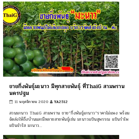
ขายกิ่งพันธุ์มะนาว มีทุกสายพันธุ์ ที่ThaiG สามพราน
นครปฐม
11 พฤศจิกายน 2020
YA2512
สวนมะนาว ThaiG สามพราน ขาย”กิ่งพันธุ์มะนาว”ราคาไม่แพง พร้อม
จัดส่งให้ถึงบ้านและมีหลายสายพันธุ์เช่น มะนาวแป้นสุพรรณ แป้นรำไพ
แป้นจำรัส มะนาว…