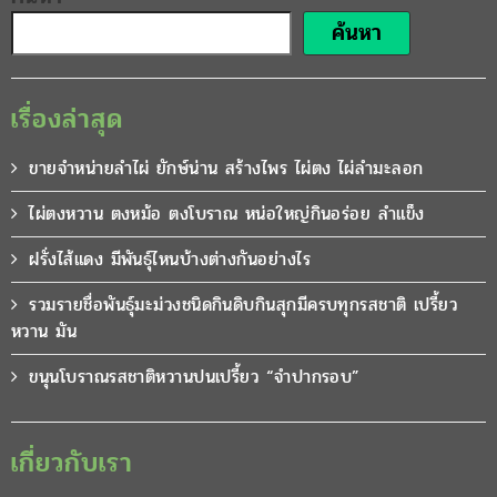
ค้นหา
เรื่องล่าสุด
ขายจำหน่ายลำไผ่ ยักษ์น่าน สร้างไพร ไผ่ตง ไผ่ลำมะลอก
ไผ่ตงหวาน ตงหม้อ ตงโบราณ หน่อใหญ่กินอร่อย ลำแข็ง
ฝรั่งไส้แดง มีพันธุ์ไหนบ้างต่างกันอย่างไร
รวมรายชื่อพันธุ์มะม่วงชนิดกินดิบกินสุกมีครบทุกรสชาติ เปรี้ยว
หวาน มัน
ขนุนโบราณรสชาติหวานปนเปรี้ยว “จำปากรอบ”
เกี่ยวกับเรา