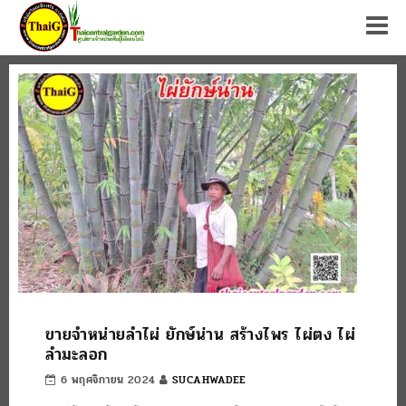
Tog
ขายจำหน่ายลำไผ่ ยักษ์น่าน สร้างไพร ไผ่ตง ไผ่
ลำมะลอก
6 พฤศจิกายน 2024
SUCAHWADEE