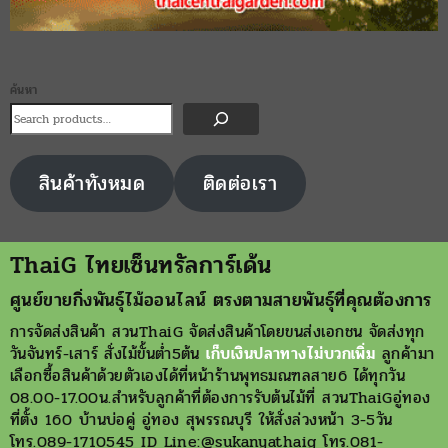
ค้นหา
สินค้าทังหมด
ติดต่อเรา
ThaiG ไทยเซ็นทรัลการ์เด้น
ศูนย์ขายกิ่งพันธุ์ไม้ออนไลน์ ตรงตามสายพันธุ์ที่คุณต้องการ
การจัดส่งสินค้า สวนThaiG จัดส่งสินค้าโดยขนส่งเอกชน จัดส่งทุก
วันจันทร์-เสาร์ สั่งไม้ขั้นต่ำ5ต้น
เก็บเงินปลาทางไม่บวกเพิ่ม
ลูกค้ามา
เลือกซื้อสินค้าด้วยตัวเองได้ที่หน้าร้านพุทธมณฑลสาย6 ได้ทุกวัน
08.00-17.00น.สำหรับลูกค้าที่ต้องการรับต้นไม้ที่ สวนThaiGอู่ทอง
ที่ตั้ง 160 บ้านบ่อคู่ อู่ทอง สุพรรณบุรี ให้สั่งล่วงหน้า 3-5วัน
โทร.089-1710545 ID Line:@sukanyathaig โทร.081-