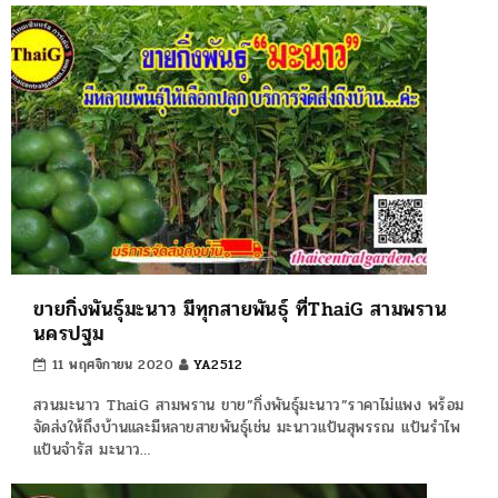
ขายกิ่งพันธุ์มะนาว มีทุกสายพันธุ์ ที่ThaiG สามพราน
นครปฐม
11 พฤศจิกายน 2020
YA2512
สวนมะนาว ThaiG สามพราน ขาย”กิ่งพันธุ์มะนาว”ราคาไม่แพง พร้อม
จัดส่งให้ถึงบ้านและมีหลายสายพันธุ์เช่น มะนาวแป้นสุพรรณ แป้นรำไพ
แป้นจำรัส มะนาว…