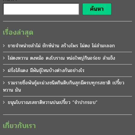
ค้นหา
เรื่องล่าสุด
ขายจำหน่ายลำไผ่ ยักษ์น่าน สร้างไพร ไผ่ตง ไผ่ลำมะลอก
ไผ่ตงหวาน ตงหม้อ ตงโบราณ หน่อใหญ่กินอร่อย ลำแข็ง
ฝรั่งไส้แดง มีพันธุ์ไหนบ้างต่างกันอย่างไร
รวมรายชื่อพันธุ์มะม่วงชนิดกินดิบกินสุกมีครบทุกรสชาติ เปรี้ยว
หวาน มัน
ขนุนโบราณรสชาติหวานปนเปรี้ยว “จำปากรอบ”
เกี่ยวกับเรา