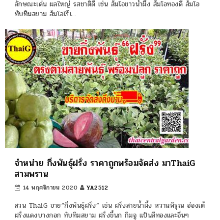
ลักษณะเด่น ผลใหญ่ รสชาติดี เช่น ส้มโอขาวน้ำผึ้ง ส้มโอทองดี ส้มโอ
ทับทิมสยาม ส้มโอไร้เ…
จำหน่าย กิ่งพันธุ์ฝรั่ง ราคาถูกพร้อมจัดส่ง มาThaiG
สามพราน
14 พฤศจิกายน 2020
YA2512
สวน ThaiG ขาย”กิ่งพันธุ์ฝรั่ง” เช่น ฝรั่งสายน้ำผึ้ง หวานพิรุณ ฮ่องเต้
ฝรั่งแดงบางกอก ทับทิมสยาม ฝรั่งขี้นก กิมจู แป้นสีทองและอื่นๆ