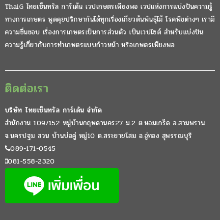
ThaiG ไทยเซ็นทรัล การ์เด้น เวปเกษตรเพียงพอ เวปแห่งการแบ่งปันความรู้
ทางการเกษตร พูดคุยปรึกษากันได้ทุกเรื่องเกี่ยวต้นพันธุ์ไม้ โรคพืชต่างๆ เรามี
ความชื่นชอบ เรื่องการเกษตรเป็นการส่วนตัว เป็นเวปไซต์ สำหรับแบ่งปัน
ความรู้เกี่ยวกับการทำเกษตรแบบก้าวหน้า หรือเกษตรเพียงพอ
ติดต่อเรา
บริษัท ไทยเซ็นทรัล การ์เด้น จำกัด
สำนักงาน 109/152 หมู่บ้านกฤษดานคร27 ม.2 ต.หอมเกร็ด อ.สามพราน
จ.นครปฐม สวน บ้านบ่อคู่ หมู่10 ต.สระยายโสม อ.อู่ทอง สุพรรณบุรี
089-171-0545
081-558-2320