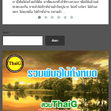
เรามีต้นไผ่พร้อมให้ตัด มาตัดเองหรือให้ทางสวนเราตัดให้แล้วแต่
จะตกลงกัน ขายลำไผ่ยักษ์น่านลำใหญ่มาก ไผ่สร้างไพร ไผ่ลำมะ
ลอก ไผ่ตงหม้อ ไผ่ยักษ์น่าน ขนาดลำ …
ค้นหา
ค้นหา