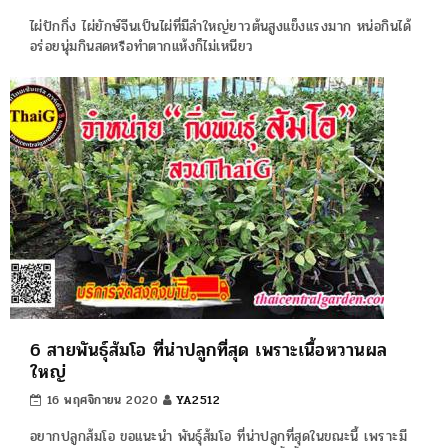
ไผ่ปักกิ่ง ไผ่ยักษ์จีนเป็นไผ่ที่มีลำใหญ่ยาวต้นสูงแข็งแรงมาก หน่อกินได้
อร่อยนุ่มกินสดหรือทำตากแห้งก็ไม่เหนียว
6 สายพันธุ์ส้มโอ ที่น่าปลูกที่สุด เพราะเนื้อหวานผล
ใหญ่
16 พฤศจิกายน 2020
YA2512
อยากปลูกส้มโอ ขอแนะนำ พันธุ์ส้มโอ ที่น่าปลูกที่สุดในขณะนี้ เพราะมี