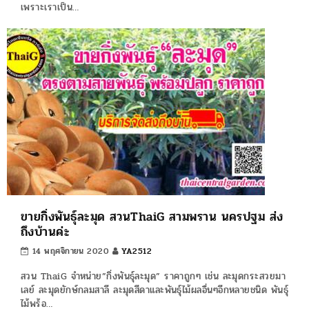
เพราะเราเป็น…
ขายกิ่งพันธุ์ละมุด สวนThaiG สามพราน นครปฐม ส่ง
ถึงบ้านค่ะ
14 พฤศจิกายน 2020
YA2512
สวน ThaiG จำหน่าย”กิ่งพันธุ์ละมุด” ราคาถูกๆ เช่น ละมุดกระสวยมา
เลย์ ละมุดยักษ์กลมสาลี ละมุดสีดาและพันธุ์ไม้ผลอื่นๆอีกหลายชนิด พันธุ์
ไม้พร้อ…