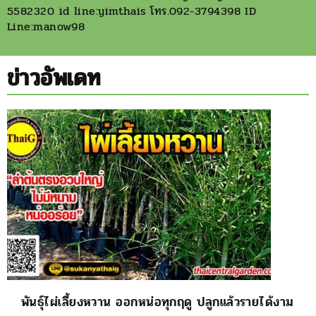
5582320 id line:yimthais โทร.092-3794398 ID
Line:manow98
ข่าวอัพเดท
พันธุ์ไผ่เลี้ยงหวาน ออกหน่อทุกฤดู ปลูกแล้วรายได้งาม