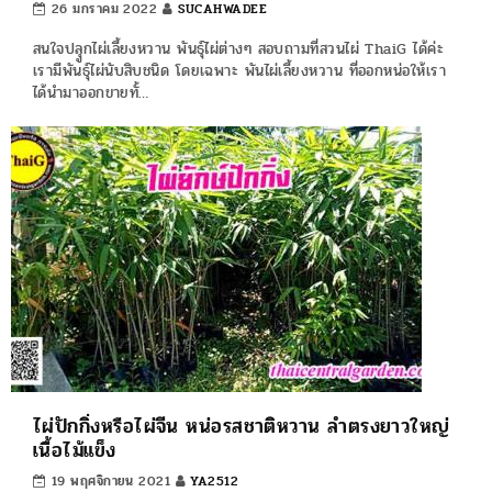
26 มกราคม 2022
SUCAHWADEE
สนใจปลุูกไผ่เลี้ยงหวาน พันธุ์ไผ่ต่างๆ สอบถามที่สวนไผ่ ThaiG ได้ค่ะ
เรามีพันธุ์ไผ่นับสิบชนิด โดยเฉพาะ พันไผ่เลี้ยงหวาน ที่ออกหน่อให้เรา
ได้นำมาออกขายทั้…
ไผ่ปักกิ่งหรือไผ่จีน หน่อรสชาติหวาน ลำตรงยาวใหญ่
เนื้อไม้แข็ง
19 พฤศจิกายน 2021
YA2512