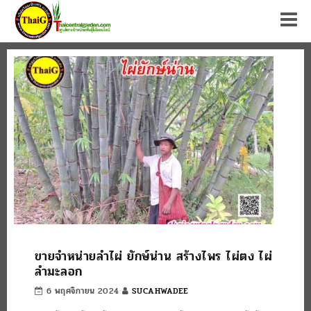
Tog
ขายจำหน่ายลำไผ่ ยักษ์น่าน สร้างไพร ไผ่ตง ไผ่
ลำมะลอก
6 พฤศจิกายน 2024
SUCAHWADEE