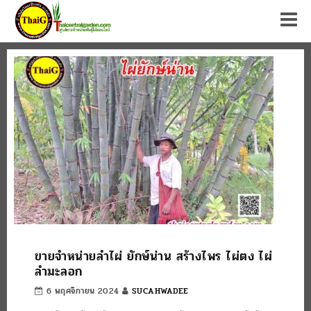
Tog
ขายจำหน่ายลำไผ่ ยักษ์น่าน สร้างไพร ไผ่ตง ไผ่
ลำมะลอก
6 พฤศจิกายน 2024
SUCAHWADEE