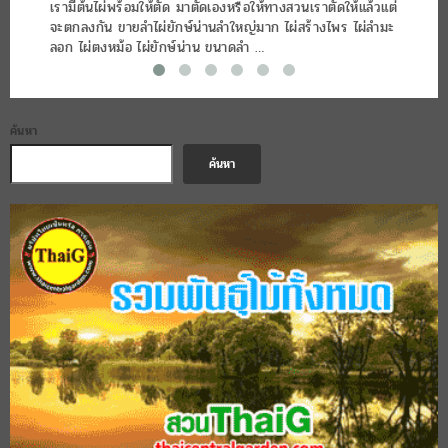
เรามีต้นไผ่พร้อมให้ตัด มาตัดเองหรือให้ทางสวนเราตัดให้แล้วแต่
จะตกลงกัน ขายลำไผ่ยักษ์น่านลำใหญ่มาก ไผ่สร้างไพร ไผ่ลำมะ
ลอก ไผ่ตงหม้อ ไผ่ยักษ์น่าน ขนาดลำ …
ค้นหา
ค้นหา