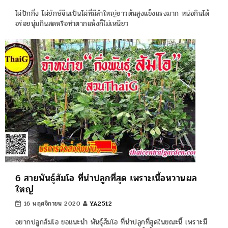
ไผ่ปักกิ่ง ไผ่ยักษ์จีนเป็นไผ่ที่มีลำใหญ่ยาวต้นสูงแข็งแรงมาก หน่อกินได้
อร่อยนุ่มกินสดหรือทำตากแห้งก็ไม่เหนียว
6 สายพันธุ์ส้มโอ ที่น่าปลูกที่สุด เพราะเนื้อหวานผล
ใหญ่
16 พฤศจิกายน 2020
YA2512
อยากปลูกส้มโอ ขอแนะนำ พันธุ์ส้มโอ ที่น่าปลูกที่สุดในขณะนี้ เพราะมี