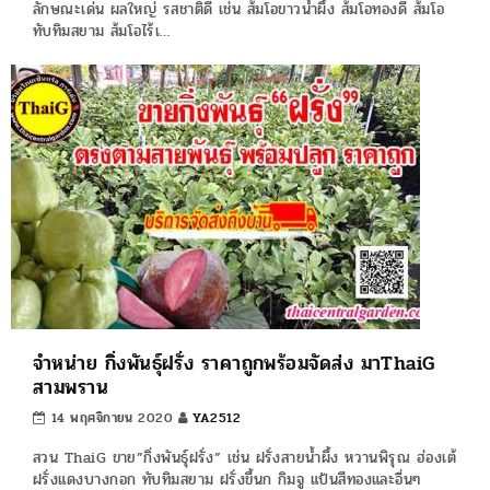
ลักษณะเด่น ผลใหญ่ รสชาติดี เช่น ส้มโอขาวน้ำผึ้ง ส้มโอทองดี ส้มโอ
ทับทิมสยาม ส้มโอไร้เ…
จำหน่าย กิ่งพันธุ์ฝรั่ง ราคาถูกพร้อมจัดส่ง มาThaiG
สามพราน
14 พฤศจิกายน 2020
YA2512
สวน ThaiG ขาย”กิ่งพันธุ์ฝรั่ง” เช่น ฝรั่งสายน้ำผึ้ง หวานพิรุณ ฮ่องเต้
ฝรั่งแดงบางกอก ทับทิมสยาม ฝรั่งขี้นก กิมจู แป้นสีทองและอื่นๆ