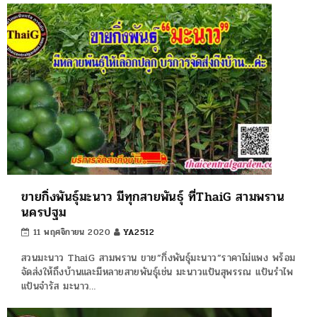
ขายกิ่งพันธุ์มะนาว มีทุกสายพันธุ์ ที่ThaiG สามพราน
นครปฐม
11 พฤศจิกายน 2020
YA2512
สวนมะนาว ThaiG สามพราน ขาย”กิ่งพันธุ์มะนาว”ราคาไม่แพง พร้อม
จัดส่งให้ถึงบ้านและมีหลายสายพันธุ์เช่น มะนาวแป้นสุพรรณ แป้นรำไพ
แป้นจำรัส มะนาว…