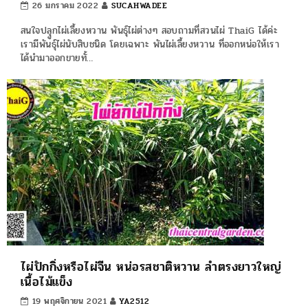
26 มกราคม 2022
SUCAHWADEE
สนใจปลุูกไผ่เลี้ยงหวาน พันธุ์ไผ่ต่างๆ สอบถามที่สวนไผ่ ThaiG ได้ค่ะ
เรามีพันธุ์ไผ่นับสิบชนิด โดยเฉพาะ พันไผ่เลี้ยงหวาน ที่ออกหน่อให้เรา
ได้นำมาออกขายทั้…
ไผ่ปักกิ่งหรือไผ่จีน หน่อรสชาติหวาน ลำตรงยาวใหญ่
เนื้อไม้แข็ง
19 พฤศจิกายน 2021
YA2512