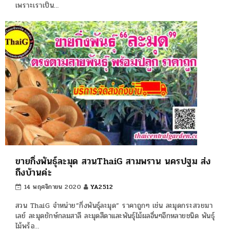
เพราะเราเป็น…
ขายกิ่งพันธุ์ละมุด สวนThaiG สามพราน นครปฐม ส่ง
ถึงบ้านค่ะ
14 พฤศจิกายน 2020
YA2512
สวน ThaiG จำหน่าย”กิ่งพันธุ์ละมุด” ราคาถูกๆ เช่น ละมุดกระสวยมา
เลย์ ละมุดยักษ์กลมสาลี ละมุดสีดาและพันธุ์ไม้ผลอื่นๆอีกหลายชนิด พันธุ์
ไม้พร้อ…