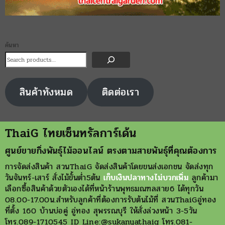
ค้นหา
สินค้าทังหมด
ติดต่อเรา
ThaiG ไทยเซ็นทรัลการ์เด้น
ศูนย์ขายกิ่งพันธุ์ไม้ออนไลน์ ตรงตามสายพันธุ์ที่คุณต้องการ
การจัดส่งสินค้า สวนThaiG จัดส่งสินค้าโดยขนส่งเอกชน จัดส่งทุก
วันจันทร์-เสาร์ สั่งไม้ขั้นต่ำ5ต้น
เก็บเงินปลาทางไม่บวกเพิ่ม
ลูกค้ามา
เลือกซื้อสินค้าด้วยตัวเองได้ที่หน้าร้านพุทธมณฑลสาย6 ได้ทุกวัน
08.00-17.00น.สำหรับลูกค้าที่ต้องการรับต้นไม้ที่ สวนThaiGอู่ทอง
ที่ตั้ง 160 บ้านบ่อคู่ อู่ทอง สุพรรณบุรี ให้สั่งล่วงหน้า 3-5วัน
โทร.089-1710545 ID Line:@sukanyathaig โทร.081-