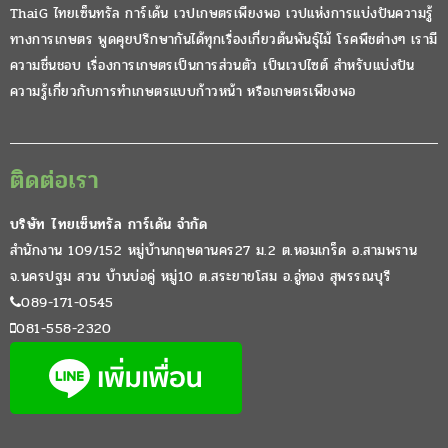
ThaiG ไทยเซ็นทรัล การ์เด้น เวปเกษตรเพียงพอ เวปแห่งการแบ่งปันความรู้
ทางการเกษตร พูดคุยปรึกษากันได้ทุกเรื่องเกี่ยวต้นพันธุ์ไม้ โรคพืชต่างๆ เรามี
ความชื่นชอบ เรื่องการเกษตรเป็นการส่วนตัว เป็นเวปไซต์ สำหรับแบ่งปัน
ความรู้เกี่ยวกับการทำเกษตรแบบก้าวหน้า หรือเกษตรเพียงพอ
ติดต่อเรา
บริษัท ไทยเซ็นทรัล การ์เด้น จำกัด
สำนักงาน 109/152 หมู่บ้านกฤษดานคร27 ม.2 ต.หอมเกร็ด อ.สามพราน
จ.นครปฐม สวน บ้านบ่อคู่ หมู่10 ต.สระยายโสม อ.อู่ทอง สุพรรณบุรี
089-171-0545
081-558-2320