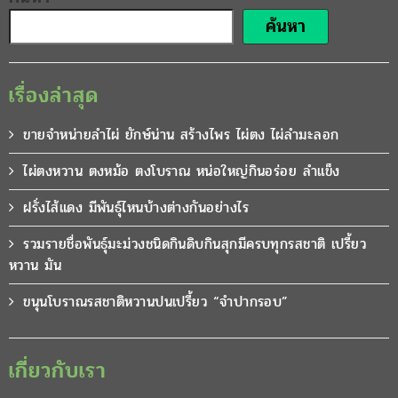
ค้นหา
เรื่องล่าสุด
ขายจำหน่ายลำไผ่ ยักษ์น่าน สร้างไพร ไผ่ตง ไผ่ลำมะลอก
ไผ่ตงหวาน ตงหม้อ ตงโบราณ หน่อใหญ่กินอร่อย ลำแข็ง
ฝรั่งไส้แดง มีพันธุ์ไหนบ้างต่างกันอย่างไร
รวมรายชื่อพันธุ์มะม่วงชนิดกินดิบกินสุกมีครบทุกรสชาติ เปรี้ยว
หวาน มัน
ขนุนโบราณรสชาติหวานปนเปรี้ยว “จำปากรอบ”
เกี่ยวกับเรา