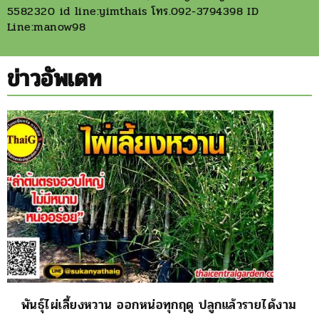
5582320 id line:yimthais โทร.092-3794398 ID
Line:manow98
ข่าวอัพเดท
พันธุ์ไผ่เลี้ยงหวาน ออกหน่อทุกฤดู ปลูกแล้วรายได้งาม