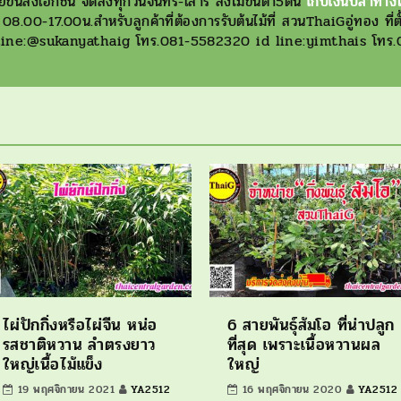
นส่งเอกชน จัดส่งทุกวันจันทร์-เสาร์ สั่งไม้ขั้นต่ำ5ต้น
เก็บเงินปลาทางไ
8.00-17.00น.สำหรับลูกค้าที่ต้องการรับต้นไม้ที่ สวนThaiGอู่ทอง ที่ตั้ง
D Line:@sukanyathaig โทร.081-5582320 id line:yimthais โ
ไผ่ปักกิ่งหรือไผ่จีน หน่อ
6 สายพันธุ์ส้มโอ ที่น่าปลูก
รสชาติหวาน ลำตรงยาว
ที่สุด เพราะเนื้อหวานผล
ใหญ่เนื้อไม้แข็ง
ใหญ่
19 พฤศจิกายน 2021
YA2512
16 พฤศจิกายน 2020
YA2512