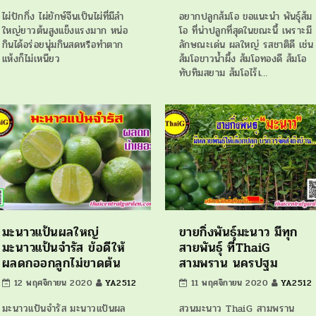
ไผ่ปักกิ่ง ไผ่ยักษ์จีนเป็นไผ่ที่มีลำ
อยากปลูกส้มโอ ขอแนะนำ พันธุ์ส้ม
ใหญ่ยาวต้นสูงแข็งแรงมาก หน่อ
โอ ที่น่าปลูกที่สุดในขณะนี้ เพราะมี
กินได้อร่อยนุ่มกินสดหรือทำตาก
ลักษณะเด่น ผลใหญ่ รสชาติดี เช่น
แห้งก็ไม่เหนียว
ส้มโอขาวน้ำผึ้ง ส้มโอทองดี ส้มโอ
ทับทิมสยาม ส้มโอไร้เ…
มะนาวแป้นผลใหญ่
ขายกิ่งพันธุ์มะนาว มีทุก
มะนาวแป้นจำรัส ข้อดีให้
สายพันธุ์ ที่ThaiG
ผลดกออกลูกไม่ขาดต้น
สามพราน นครปฐม
12 พฤศจิกายน 2020
YA2512
11 พฤศจิกายน 2020
YA2512
มะนาวแป้นจำรัส มะนาวแป้นผล
สวนมะนาว ThaiG สามพราน