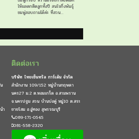
ชมพู่กรอบ หวานอร่อยกำลังดีและ
ให้ผลดกติดลูกทั้งปี สนใจกิ่งพันธุ์
ชมพู่สอบถามได้ค่ะ ที่สวน…
ติดต่อเรา
บริษัท ไทยเซ็นทรัล การ์เด้น จำกัด
ัน
สำนักงาน 109/152 หมู่บ้านกฤษดา
นคร27 ม.2 ต.หอมเกร็ด อ.สามพราน
จ.นครปฐม สวน บ้านบ่อคู่ หมู่10 ต.สระ
น้า
ยายโสม อ.อู่ทอง สุพรรณบุรี
089-171-0545
081-558-2320