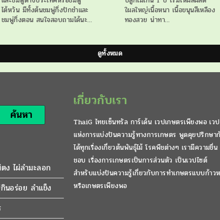
และชมพู่ต่างประเทศหรือชมพู่
ปลูกไม่เกิน 1 ปี เริ่มให้ผลผลิต
ไต้หวัน มีทั้งต้นชมพู่กิ่งปักชำและ
ใผลใหญ่เนื้อหนา เนื้อขนุนสีเหลือง
ชมพู่กิ่งตอน สนใจสอบถามได้นะ…
ทองสวย น่าทา…
ดูทั้งหมด
เกี่ยวกับเรา
ค้นหา
ThaiG ไทยเซ็นทรัล การ์เด้น เวปเกษตรเพียงพอ เวป
แห่งการแบ่งปันความรู้ทางการเกษตร พูดคุยปรึกษาก
ได้ทุกเรื่องเกี่ยวต้นพันธุ์ไม้ โรคพืชต่างๆ เรามีความชื่น
ชอบ เรื่องการเกษตรเป็นการส่วนตัว เป็นเวปไซต์
ผ่ตง ไผ่ลำมะลอก
สำหรับแบ่งปันความรู้เกี่ยวกับการทำเกษตรแบบก้าวห
หรือเกษตรเพียงพอ
กินอร่อย ลำแข็ง
ร