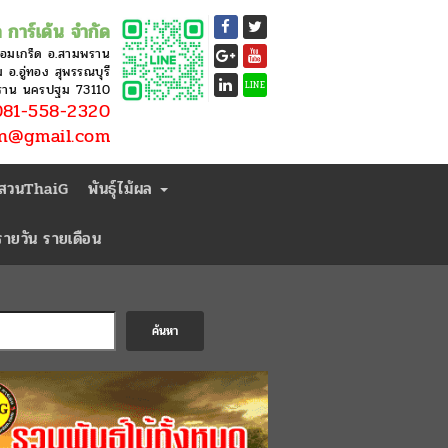
 การ์เด้น จำกัด
หอมเกร็ด อ.สามพราน
อ.อู่ทอง สุพรรณบุรี
LINE
ราน นครปฐม 73110
81-558-2320
en@gmail.com
่สวนThaiG
พันธุ์ไม้ผล
ารายวัน รายเดือน
ค้นหา