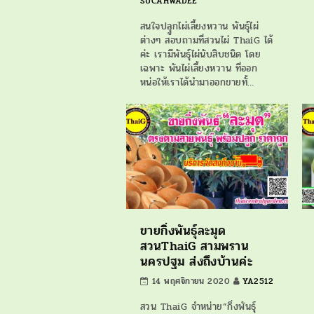
SUCAHWADEE
สนใจปลุูกไผ่เลี้ยงหวาน พันธุ์ไผ่
ต่างๆ สอบถามที่สวนไผ่ ThaiG ได้
ค่ะ เรามีพันธุ์ไผ่นับสิบชนิด โดย
เฉพาะ พันไผ่เลี้ยงหวาน ที่ออก
หน่อให้เราได้นำมาออกขายทั้…
ขายกิ่งพันธุ์ละมุด
สวนThaiG สามพราน
นครปฐม ส่งถึงบ้านค่ะ
14 พฤศจิกายน 2020
YA2512
สวน ThaiG จำหน่าย”กิ่งพันธุ์