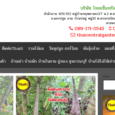
บริษัท ไทยเซ็นทรัล
สำนักงาน 109/152 หมู่บ้านกฤษดานคร27 ม.2 ต.
จ.นครปฐม สวน บ้านบ่อคู่ หมู่10 ต.สระยายโสม 
สามพ
089-171-0545
0
thaicentralgard
ติดต่อThaiG
รวมไม้ผล
วัสดุปลูก ฮอร์โมน
พันธุ์กล้วย
แผนที
นค้า
บ้านเช่า บ้านพัก บ้านในสวน อู่ทอง สุพรรณบุรี บ้านไม้ไผ่ให้เช่
ค้นหา