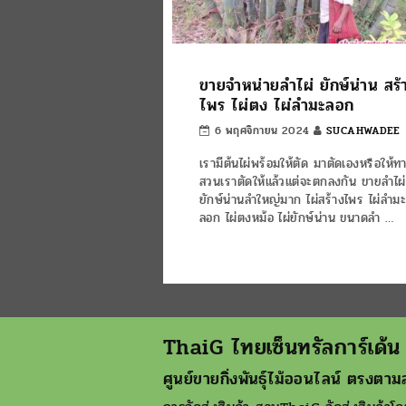
ขายจำหน่ายลำไผ่ ยักษ์น่าน สร้
ไพร ไผ่ตง ไผ่ลำมะลอก
6 พฤศจิกายน 2024
SUCAHWADEE
เรามีต้นไผ่พร้อมให้ตัด มาตัดเองหรือให้ท
สวนเราตัดให้แล้วแต่จะตกลงกัน ขายลำไผ่
ยักษ์น่านลำใหญ่มาก ไผ่สร้างไพร ไผ่ลำม
ลอก ไผ่ตงหม้อ ไผ่ยักษ์น่าน ขนาดลำ …
ThaiG ไทยเซ็นทรัลการ์เด้น
ศูนย์ขายกิ่งพันธุ์ไม้ออนไลน์ ตรงตามส