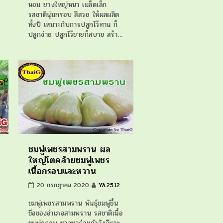
หอม ยวงใหญ่หนา เมล็ดเล็ก
รสชาตินุ่มกรอบ สีสวย ให้ผลผลิต
ทั้งปี เหมาะกับการปลูกไว้ทาน ก็
ปลูกง่าย ปลูกไว้ขายก็สบาย สร้า…
ชมพู่เพชรสามพราน ผล
ใหญ่โตคล้ายชมพู่เพชร
เนื้อกรอบและหวาน
20 กรกฎาคม 2020
YA2512
ชมพู่เพชรสามพราน พันธุ์ชมพู่ขึ้น
ชื่อของอำเภอสามพราน รสชาติเนื้อ