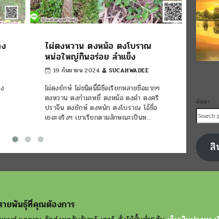
าง
ไผ่ตงหวาน ตงหม้อ ตงโบราณ
ฝรั่ง
หน่อใหญ่กินอร่อย ลำแข็ง
อย่า
19 กันยายน 2024
SUCAHWADEE
5 ธ
าง
ไผ่ตงยักษ์ ไผ่ชนิดนี้มีชื่อเรียกหลายชื่อมากๆ
วันนี้
ตงหวาน ตงกำมะหยี่ ตงหม้อ ตงดำ ตงศรี
ในเป็น
ค้นหา
ะ
ปราจีน ตงยักษ์ ตงหนัก ตงโบราณ โอ้ชื่อ
มีทั้งพ
เยอะจริงๆ เขาเรียกตามลักษณะเป็นห…
ไทยก่อ
สิ
ายพันธุ์ที่คุณต้องการ