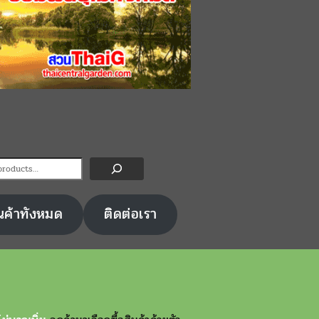
ไส้แดง มีพันธุ์ไหนบ้างต่างกัน
รวมรายชื่อพันธุ์มะม่วง
งไร
กินสุกมีครบทุกรสชาติ เ
หวาน มัน
ันวาคม 2022
SUCAHWADEE
5 ธันวาคม 2022
SUCAH
สวนThaiG มาแนะนำพันธุ์ฝรั่งที่มีไส้ด้าน
สีชมพูแดงหรือที่เรียกกันว่าฝรั่งไส้แดง
มะม่วงเป็นพันธุ์ไม้ที่มีผลกินไ
ันธุ์และพันธุ์ไต้หวัน ตัวที่นำเสนอพันธุ์
รสชาติ มะม่วงเป็นพันธุ์ที่ชอ
น ฝรั่ง…
มากกว่าอากาศหนาว ดังนั้นประ
เขตร้อนอย่างเช่นประเทศไทย
นค้าทังหมด
ติดต่อเรา