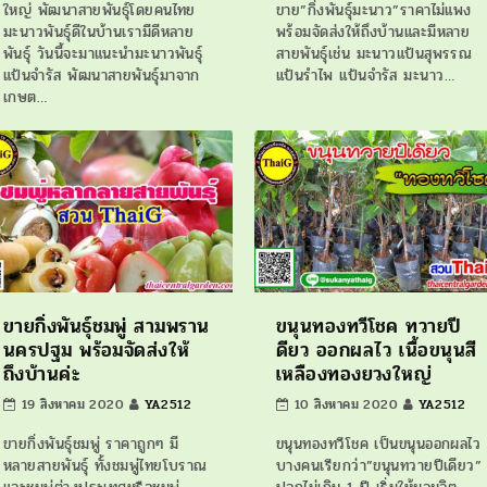
ใหญ่ พัฒนาสายพันธุ์โดยคนไทย
ขาย”กิ่งพันธุ์มะนาว”ราคาไม่แพง
มะนาวพันธุ์ดีในบ้านเรามีดีหลาย
พร้อมจัดส่งให้ถึงบ้านและมีหลาย
พันธุ์ วันนี้จะมาแนะนำมะนาวพันธุ์
สายพันธุ์เช่น มะนาวแป้นสุพรรณ
แป้นจำรัส พัฒนาสายพันธุ์มาจาก
แป้นรำไพ แป้นจำรัส มะนาว…
เกษต…
ขายกิ่งพันธุ์ชมพู่ สามพราน
ขนุนทองทวีโชค ทวายปี
นครปฐม พร้อมจัดส่งให้
ดียว ออกผลไว เนื้อขนุนสี
ถึงบ้านค่ะ
เหลืองทองยวงใหญ่
19 สิงหาคม 2020
YA2512
10 สิงหาคม 2020
YA2512
ขายกิ่งพันธุ์ชมพู่ ราคาถูกๆ มี
ขนุนทองทวีโชค เป็นขนุนออกผลไว
หลายสายพันธุ์ ทั้งชมพู่ไทยโบราณ
บางคนเรียกว่า”ขนุนทวายปีเดียว”