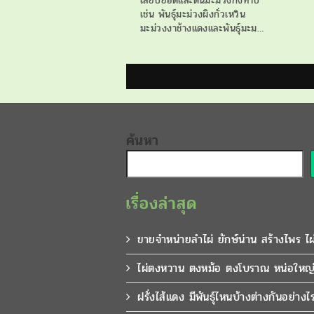
เสียบยอดและต้นมะม่วงกิ่งทาบ
เช่น พันธุ์มะม่วงผิงกั่วเหวิน
มะม่วงงาช้างแดงและพันธุ์มะม…
ค้นหา
เรื่องล่าสุด
ขายจำหน่ายลำไผ่ ยักษ์น่าน สร้างไพร ไ
ไผ่ตงหวาน ตงหม้อ ตงโบราณ หน่อใหญ่
ฝรั่งไส้แดง มีพันธุ์ไหนบ้างต่างกันอย่างไ