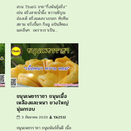
สวน ThaiG ขาย”กิ่งพันธุ์ฝรั่ง”
เช่น ฝรั่งสายน้ำผึ้ง หวานพิรุณ
ฮ่องเต้ ฝรั่งแดงบางกอก ทับทิม
สยาม ฝรั่งขี้นก กิมจู แป้นสีทอง
และอื่นๆ เพราะเราเป็น…
ขนุนเพชรราชา ขนุนเนื้อ
เหลืองและหนา ยวงใหญ่
นุ่มกรอบ
3 กันยายน 2020
YA2512
ขนุนเพชรราชา ขนุนพันธ์ชั้นดี เนื้อ