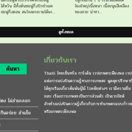
และชมพู่ต่างประเทศหรือชมพู่
ปลูกไม่เกิน 1 ปี เริ่มให้ผลผลิต
ไต้หวัน มีทั้งต้นชมพู่กิ่งปักชำและ
ใผลใหญ่เนื้อหนา เนื้อขนุนสีเหลือง
ชมพู่กิ่งตอน สนใจสอบถามได้นะ…
ทองสวย น่าทา…
ดูทั้งหมด
เกี่ยวกับเรา
ค้นหา
ThaiG ไทยเซ็นทรัล การ์เด้น เวปเกษตรเพียงพอ เวป
แห่งการแบ่งปันความรู้ทางการเกษตร พูดคุยปรึกษาก
ได้ทุกเรื่องเกี่ยวต้นพันธุ์ไม้ โรคพืชต่างๆ เรามีความชื่น
ชอบ เรื่องการเกษตรเป็นการส่วนตัว เป็นเวปไซต์
ผ่ตง ไผ่ลำมะลอก
สำหรับแบ่งปันความรู้เกี่ยวกับการทำเกษตรแบบก้าวห
หรือเกษตรเพียงพอ
กินอร่อย ลำแข็ง
ร