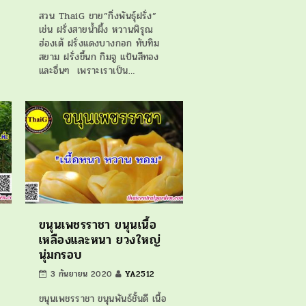
สวน ThaiG ขาย”กิ่งพันธุ์ฝรั่ง”
เช่น ฝรั่งสายน้ำผึ้ง หวานพิรุณ
ฮ่องเต้ ฝรั่งแดงบางกอก ทับทิม
สยาม ฝรั่งขี้นก กิมจู แป้นสีทอง
และอื่นๆ เพราะเราเป็น…
ขนุนเพชรราชา ขนุนเนื้อ
เหลืองและหนา ยวงใหญ่
นุ่มกรอบ
3 กันยายน 2020
YA2512
ขนุนเพชรราชา ขนุนพันธ์ชั้นดี เนื้อ