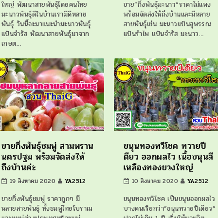
ใหญ่ พัฒนาสายพันธุ์โดยคนไทย
ขาย”กิ่งพันธุ์มะนาว”ราคาไม่แพง
มะนาวพันธุ์ดีในบ้านเรามีดีหลาย
พร้อมจัดส่งให้ถึงบ้านและมีหลาย
พันธุ์ วันนี้จะมาแนะนำมะนาวพันธุ์
สายพันธุ์เช่น มะนาวแป้นสุพรรณ
แป้นจำรัส พัฒนาสายพันธุ์มาจาก
แป้นรำไพ แป้นจำรัส มะนาว…
เกษต…
ขายกิ่งพันธุ์ชมพู่ สามพราน
ขนุนทองทวีโชค ทวายปี
นครปฐม พร้อมจัดส่งให้
ดียว ออกผลไว เนื้อขนุนสี
ถึงบ้านค่ะ
เหลืองทองยวงใหญ่
19 สิงหาคม 2020
YA2512
10 สิงหาคม 2020
YA2512
ขายกิ่งพันธุ์ชมพู่ ราคาถูกๆ มี
ขนุนทองทวีโชค เป็นขนุนออกผลไว
หลายสายพันธุ์ ทั้งชมพู่ไทยโบราณ
บางคนเรียกว่า”ขนุนทวายปีเดียว”