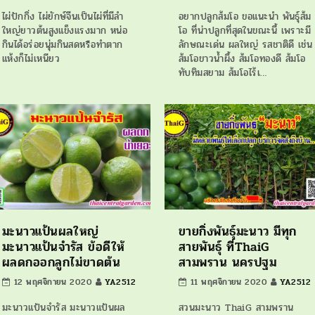
ไผ่ปักกิ่ง ไผ่ยักษ์จีนเป็นไผ่ที่มีลำ
อยากปลูกส้มโอ ขอแนะนำ พันธุ์ส้ม
ใหญ่ยาวต้นสูงแข็งแรงมาก หน่อ
โอ ที่น่าปลูกที่สุดในขณะนี้ เพราะมี
กินได้อร่อยนุ่มกินสดหรือทำตาก
ลักษณะเด่น ผลใหญ่ รสชาติดี เช่น
แห้งก็ไม่เหนียว
ส้มโอขาวน้ำผึ้ง ส้มโอทองดี ส้มโอ
ทับทิมสยาม ส้มโอไร้เ…
มะนาวแป้นผลใหญ่
ขายกิ่งพันธุ์มะนาว มีทุก
มะนาวแป้นจำรัส ข้อดีให้
สายพันธุ์ ที่ThaiG
ผลดกออกลูกไม่ขาดต้น
สามพราน นครปฐม
12 พฤศจิกายน 2020
YA2512
11 พฤศจิกายน 2020
YA2512
มะนาวแป้นจำรัส มะนาวแป้นผล
สวนมะนาว ThaiG สามพราน