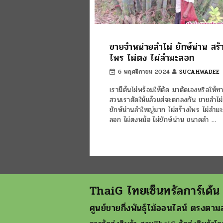
ขายจำหน่ายลำไผ่ ยักษ์น่าน สร้
ไพร ไผ่ตง ไผ่ลำมะลอก
6 พฤศจิกายน 2024
SUCAHWADEE
เรามีต้นไผ่พร้อมให้ตัด มาตัดเองหรือให้ท
สวนเราตัดให้แล้วแต่จะตกลงกัน ขายลำไผ่
ยักษ์น่านลำใหญ่มาก ไผ่สร้างไพร ไผ่ลำม
ลอก ไผ่ตงหม้อ ไผ่ยักษ์น่าน ขนาดลำ …
ThaiG ไทยเซ็นทรัลการ์เด้น
ศูนย์ขายกิ่งพันธุ์ไม้ออนไลน์ ตรงตามส