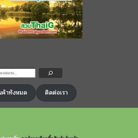
ไส้แดง มีพันธุ์ไหนบ้างต่างกัน
รวมรายชื่อพันธุ์มะม่วง
งไร
กินสุกมีครบทุกรสชาติ เ
หวาน มัน
ันวาคม 2022
SUCAHWADEE
5 ธันวาคม 2022
SUCAH
สวนThaiG มาแนะนำพันธุ์ฝรั่งที่มีไส้ด้าน
สีชมพูแดงหรือที่เรียกกันว่าฝรั่งไส้แดง
มะม่วงเป็นพันธุ์ไม้ที่มีผลกินไ
ันธุ์และพันธุ์ไต้หวัน ตัวที่นำเสนอพันธุ์
รสชาติ มะม่วงเป็นพันธุ์ที่ชอ
น ฝรั่ง…
มากกว่าอากาศหนาว ดังนั้นประ
เขตร้อนอย่างเช่นประเทศไทย
นค้าทังหมด
ติดต่อเรา