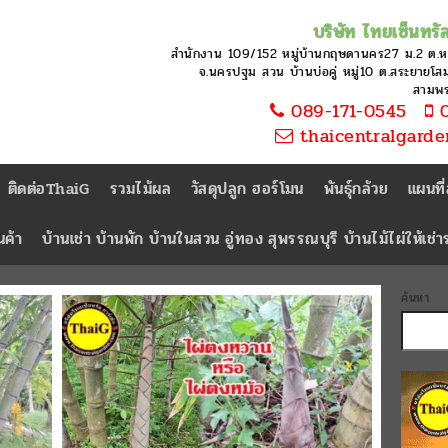
บริษัท ไทยเซ็นทรัล
สำนักงาน 109/152 หมู่บ้านกฤษดานคร27 ม.2 ต.
จ.นครปฐม สวน บ้านบ่อคู่ หมู่10 ต.สระยายโสม 
สามพ
089-171-0545
0
thaicentralgard
ติดต่อThaiG
รวมไม้ผล
วัสดุปลูก ฮอร์โมน
พันธุ์กล้วย
แผนที
นค้า
บ้านเช่า บ้านพัก บ้านในสวน อู่ทอง สุพรรณบุรี บ้านไม้ไผ่ให้เช่
ค้นหา