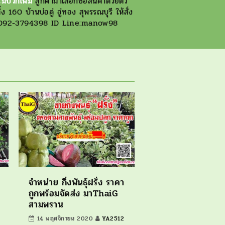
ม่บวกเพิ่ม
ลูกค้ามาเลือกซื้อสินค้าด้วยตัว
 160 บ้านบ่อคู่ อู่ทอง สุพรรณบุรี ให้สั่ง
ทร.092-3794398 ID Line:manow98
จำหน่าย กิ่งพันธุ์ฝรั่ง ราคา
ถูกพร้อมจัดส่ง มาThaiG
สามพราน
14 พฤศจิกายน 2020
YA2512