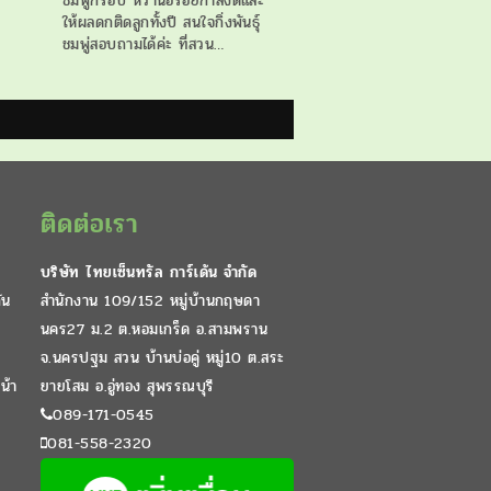
ชมพู่กรอบ หวานอร่อยกำลังดีและ
ให้ผลดกติดลูกทั้งปี สนใจกิ่งพันธุ์
ชมพู่สอบถามได้ค่ะ ที่สวน…
ติดต่อเรา
บริษัท ไทยเซ็นทรัล การ์เด้น จำกัด
ัน
สำนักงาน 109/152 หมู่บ้านกฤษดา
นคร27 ม.2 ต.หอมเกร็ด อ.สามพราน
จ.นครปฐม สวน บ้านบ่อคู่ หมู่10 ต.สระ
น้า
ยายโสม อ.อู่ทอง สุพรรณบุรี
089-171-0545
081-558-2320