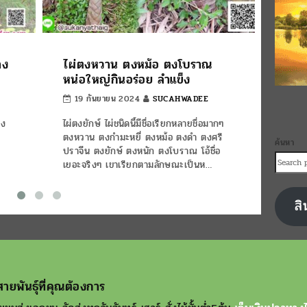
าง
ไผ่ตงหวาน ตงหม้อ ตงโบราณ
ฝรั่ง
หน่อใหญ่กินอร่อย ลำแข็ง
อย่า
19 กันยายน 2024
SUCAHWADEE
5 ธ
าง
ไผ่ตงยักษ์ ไผ่ชนิดนี้มีชื่อเรียกหลายชื่อมากๆ
วันนี้
ตงหวาน ตงกำมะหยี่ ตงหม้อ ตงดำ ตงศรี
ในเป็น
ค้นหา
ะ
ปราจีน ตงยักษ์ ตงหนัก ตงโบราณ โอ้ชื่อ
มีทั้งพ
เยอะจริงๆ เขาเรียกตามลักษณะเป็นห…
ไทยก่อ
สิ
ายพันธุ์ที่คุณต้องการ