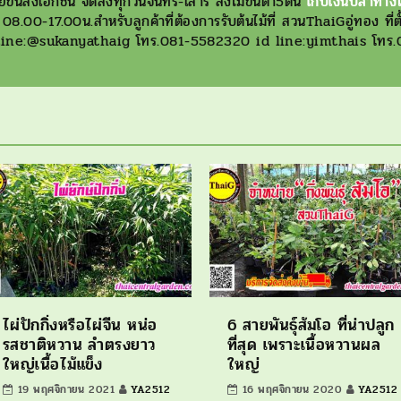
นส่งเอกชน จัดส่งทุกวันจันทร์-เสาร์ สั่งไม้ขั้นต่ำ5ต้น
เก็บเงินปลาทางไ
8.00-17.00น.สำหรับลูกค้าที่ต้องการรับต้นไม้ที่ สวนThaiGอู่ทอง ที่ตั้ง
D Line:@sukanyathaig โทร.081-5582320 id line:yimthais โ
ไผ่ปักกิ่งหรือไผ่จีน หน่อ
6 สายพันธุ์ส้มโอ ที่น่าปลูก
รสชาติหวาน ลำตรงยาว
ที่สุด เพราะเนื้อหวานผล
ใหญ่เนื้อไม้แข็ง
ใหญ่
19 พฤศจิกายน 2021
YA2512
16 พฤศจิกายน 2020
YA2512