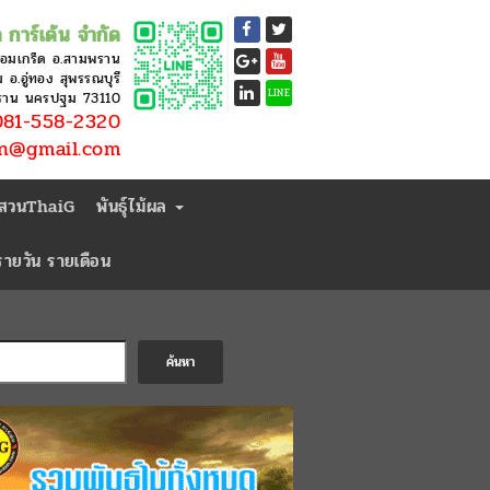
 การ์เด้น จำกัด
หอมเกร็ด อ.สามพราน
อ.อู่ทอง สุพรรณบุรี
LINE
ราน นครปฐม 73110
81-558-2320
en@gmail.com
่สวนThaiG
พันธุ์ไม้ผล
ารายวัน รายเดือน
ค้นหา