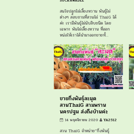
SUCAHWADEE
สนใจปลุูกไผ่เลี้ยงหวาน พันธุ์ไผ่
ต่างๆ สอบถามที่สวนไผ่ ThaiG ได้
ค่ะ เรามีพันธุ์ไผ่นับสิบชนิด โดย
เฉพาะ พันไผ่เลี้ยงหวาน ที่ออก
หน่อให้เราได้นำมาออกขายทั้…
ขายกิ่งพันธุ์ละมุด
สวนThaiG สามพราน
นครปฐม ส่งถึงบ้านค่ะ
14 พฤศจิกายน 2020
YA2512
สวน ThaiG จำหน่าย”กิ่งพันธุ์