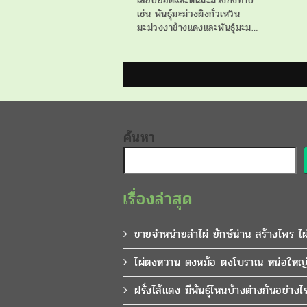
เสียบยอดและต้นมะม่วงกิ่งทาบ
เช่น พันธุ์มะม่วงผิงกั่วเหวิน
มะม่วงงาช้างแดงและพันธุ์มะม…
ค้นหา
เรื่องล่าสุด
ขายจำหน่ายลำไผ่ ยักษ์น่าน สร้างไพร ไ
ไผ่ตงหวาน ตงหม้อ ตงโบราณ หน่อใหญ่
ฝรั่งไส้แดง มีพันธุ์ไหนบ้างต่างกันอย่างไ