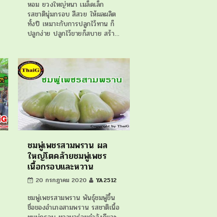
หอม ยวงใหญ่หนา เมล็ดเล็ก
รสชาตินุ่มกรอบ สีสวย ให้ผลผลิต
ทั้งปี เหมาะกับการปลูกไว้ทาน ก็
ปลูกง่าย ปลูกไว้ขายก็สบาย สร้า…
ชมพู่เพชรสามพราน ผล
ใหญ่โตคล้ายชมพู่เพชร
เนื้อกรอบและหวาน
20 กรกฎาคม 2020
YA2512
ชมพู่เพชรสามพราน พันธุ์ชมพู่ขึ้น
ชื่อของอำเภอสามพราน รสชาติเนื้อ