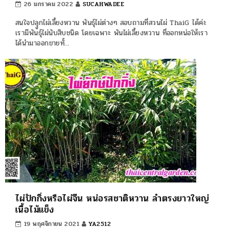
26 มกราคม 2022
SUCAHWADEE
สนใจปลุูกไผ่เลี้ยงหวาน พันธุ์ไผ่ต่างๆ สอบถามที่สวนไผ่ ThaiG ได้ค่ะ
เรามีพันธุ์ไผ่นับสิบชนิด โดยเฉพาะ พันไผ่เลี้ยงหวาน ที่ออกหน่อให้เรา
ได้นำมาออกขายทั้…
ไผ่ปักกิ่งหรือไผ่จีน หน่อรสชาติหวาน ลำตรงยาวใหญ่
เนื้อไม้แข็ง
19 พฤศจิกายน 2021
YA2512