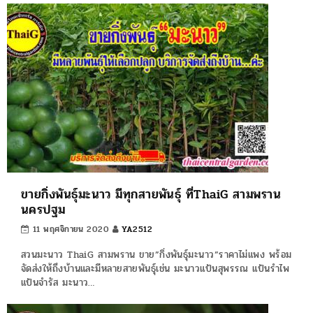
ขายกิ่งพันธุ์มะนาว มีทุกสายพันธุ์ ที่ThaiG สามพราน
นครปฐม
11 พฤศจิกายน 2020
YA2512
สวนมะนาว ThaiG สามพราน ขาย”กิ่งพันธุ์มะนาว”ราคาไม่แพง พร้อม
จัดส่งให้ถึงบ้านและมีหลายสายพันธุ์เช่น มะนาวแป้นสุพรรณ แป้นรำไพ
แป้นจำรัส มะนาว…