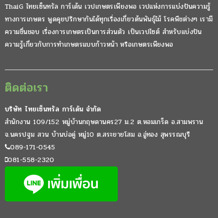
ThaiG ไทยเซ็นทรัล การ์เด้น เวปเกษตรเพียงพอ เวปแห่งการแบ่งปันความรู้
ทางการเกษตร พูดคุยปรึกษากันได้ทุกเรื่องเกี่ยวต้นพันธุ์ไม้ โรคพืชต่างๆ เรามี
ความชื่นชอบ เรื่องการเกษตรเป็นการส่วนตัว เป็นเวปไซต์ สำหรับแบ่งปัน
ความรู้เกี่ยวกับการทำเกษตรแบบก้าวหน้า หรือเกษตรเพียงพอ
ติดต่อเรา
บริษัท ไทยเซ็นทรัล การ์เด้น จำกัด
สำนักงาน 109/152 หมู่บ้านกฤษดานคร27 ม.2 ต.หอมเกร็ด อ.สามพราน
จ.นครปฐม สวน บ้านบ่อคู่ หมู่10 ต.สระยายโสม อ.อู่ทอง สุพรรณบุรี
089-171-0545
081-558-2320