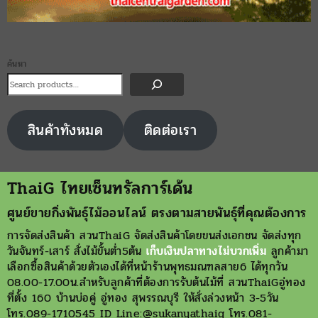
ค้นหา
สินค้าทังหมด
ติดต่อเรา
ThaiG ไทยเซ็นทรัลการ์เด้น
ศูนย์ขายกิ่งพันธุ์ไม้ออนไลน์ ตรงตามสายพันธุ์ที่คุณต้องการ
การจัดส่งสินค้า สวนThaiG จัดส่งสินค้าโดยขนส่งเอกชน จัดส่งทุก
วันจันทร์-เสาร์ สั่งไม้ขั้นต่ำ5ต้น
เก็บเงินปลาทางไม่บวกเพิ่ม
ลูกค้ามา
เลือกซื้อสินค้าด้วยตัวเองได้ที่หน้าร้านพุทธมณฑลสาย6 ได้ทุกวัน
08.00-17.00น.สำหรับลูกค้าที่ต้องการรับต้นไม้ที่ สวนThaiGอู่ทอง
ที่ตั้ง 160 บ้านบ่อคู่ อู่ทอง สุพรรณบุรี ให้สั่งล่วงหน้า 3-5วัน
โทร.089-1710545 ID Line:@sukanyathaig โทร.081-