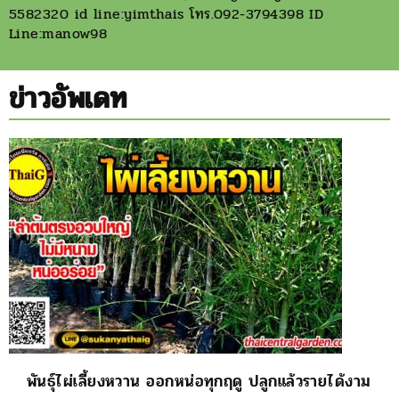
5582320 id line:yimthais โทร.092-3794398 ID
Line:manow98
ข่าวอัพเดท
พันธุ์ไผ่เลี้ยงหวาน ออกหน่อทุกฤดู ปลูกแล้วรายได้งาม