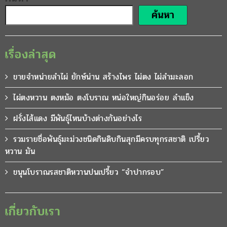
ค้นหา
เรื่องล่าสุด
ขายจำหน่ายลำไผ่ ยักษ์น่าน สร้างไพร ไผ่ตง ไผ่ลำมะลอก
ไผ่ตงหวาน ตงหม้อ ตงโบราณ หน่อใหญ่กินอร่อย ลำแข็ง
ฝรั่งไส้แดง มีพันธุ์ไหนบ้างต่างกันอย่างไร
รวมรายชื่อพันธุ์มะม่วงชนิดกินดิบกินสุกมีครบทุกรสชาติ เปรี้ยว
หวาน มัน
ขนุนโบราณรสชาติหวานปนเปรี้ยว “จำปากรอบ”
เกี่ยวกับเรา