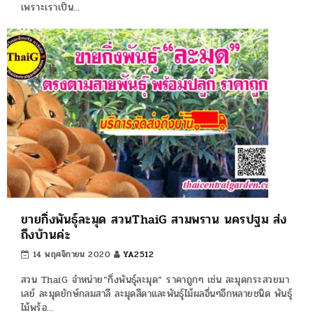
เพราะเราเป็น…
ขายกิ่งพันธุ์ละมุด สวนThaiG สามพราน นครปฐม ส่ง
ถึงบ้านค่ะ
14 พฤศจิกายน 2020
YA2512
สวน ThaiG จำหน่าย”กิ่งพันธุ์ละมุด” ราคาถูกๆ เช่น ละมุดกระสวยมา
เลย์ ละมุดยักษ์กลมสาลี ละมุดสีดาและพันธุ์ไม้ผลอื่นๆอีกหลายชนิด พันธุ์
ไม้พร้อ…