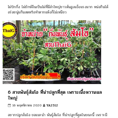
ไผ่ปักกิ่ง ไผ่ยักษ์จีนเป็นไผ่ที่มีลำใหญ่ยาวต้นสูงแข็งแรงมาก หน่อกินได้
อร่อยนุ่มกินสดหรือทำตากแห้งก็ไม่เหนียว
6 สายพันธุ์ส้มโอ ที่น่าปลูกที่สุด เพราะเนื้อหวานผล
ใหญ่
16 พฤศจิกายน 2020
YA2512
อยากปลูกส้มโอ ขอแนะนำ พันธุ์ส้มโอ ที่น่าปลูกที่สุดในขณะนี้ เพราะมี