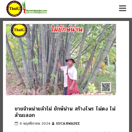
Tog
ขายจำหน่ายลำไผ่ ยักษ์น่าน สร้างไพร ไผ่ตง ไผ่
ลำมะลอก
6 พฤศจิกายน 2024
SUCAHWADEE