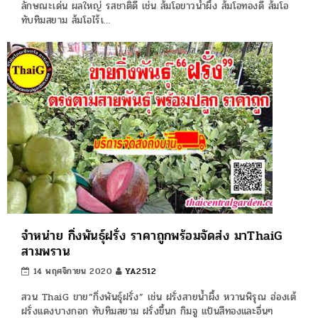
ลักษณะเด่น ผลใหญ่ รสชาติดี เช่น ส้มโอขาวน้ำผึ้ง ส้มโอทองดี ส้มโอ
ทับทิมสยาม ส้มโอไร้เ…
จำหน่าย กิ่งพันธุ์ฝรั่ง ราคาถูกพร้อมจัดส่ง มาThaiG
สามพราน
14 พฤศจิกายน 2020
YA2512
สวน ThaiG ขาย”กิ่งพันธุ์ฝรั่ง” เช่น ฝรั่งสายน้ำผึ้ง หวานพิรุณ ฮ่องเต้
ฝรั่งแดงบางกอก ทับทิมสยาม ฝรั่งขี้นก กิมจู แป้นสีทองและอื่นๆ