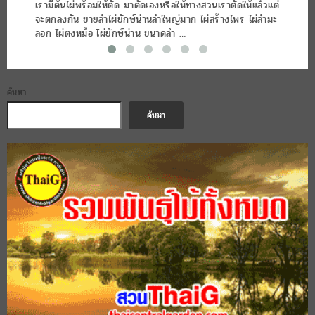
เรามีต้นไผ่พร้อมให้ตัด มาตัดเองหรือให้ทางสวนเราตัดให้แล้วแต่
จะตกลงกัน ขายลำไผ่ยักษ์น่านลำใหญ่มาก ไผ่สร้างไพร ไผ่ลำมะ
ลอก ไผ่ตงหม้อ ไผ่ยักษ์น่าน ขนาดลำ …
ค้นหา
ค้นหา